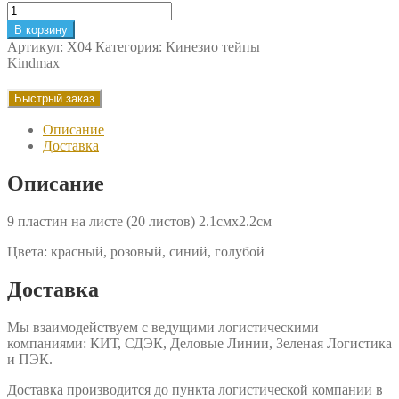
Количество
товара
В корзину
9
Артикул:
X04
Категория:
Кинезио тейпы
пластин
Kindmax
на
листе
Быстрый заказ
2.1смх2.2см
Описание
Доставка
Описание
9 пластин на листе (20 листов) 2.1смх2.2см
Цвета: красный, розовый, синий, голубой
Доставка
Мы взаимодействуем с ведущими логистическими
компаниями: КИТ, СДЭК, Деловые Линии, Зеленая Логистика
и ПЭК.
Доставка производится до пункта логистической компании в