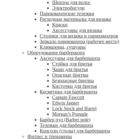
Щипцы для волос
Электробигуди
Парикмахерские тележки
Расходные материалы для визажа
Краски
Аксессуары для визажа
Столики для визажа и парикмахеров
Зеркало парикмахера (рабочее место)
Климазоны, сушуары
Оборудование барбершопа
Аксессуары для барбершопа
Стойки для бритья
Чаши для бритья
Опасные бритвы
Безопасные бритвы
Кисточки для бритья
Косметика для барбершопа
Captain Fawcett
Edwin Jagger
Lock Stock and Barrel
Morgan’s Pomade
Барбер пул (Barber pole)
Тележки для барбершопа
Консоли (столы) для барбершопа
Фитнес и тренажеры