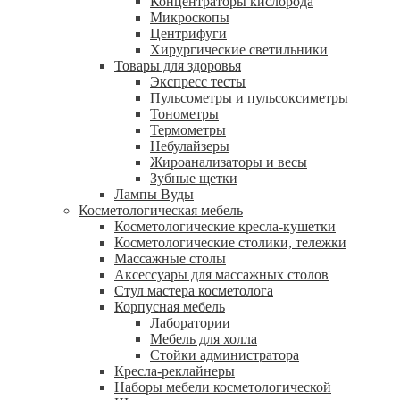
Концентраторы кислорода
Микроскопы
Центрифуги
Xирургические светильники
Товары для здоровья
Экспресс тесты
Пульсометры и пульсоксиметры
Тонометры
Термометры
Небулайзеры
Жироанализаторы и весы
Зубные щетки
Лампы Вуды
Косметологическая мебель
Косметологические кресла-кушетки
Косметологические столики, тележки
Массажные столы
Аксессуары для массажных столов
Стул мастера косметолога
Корпусная мебель
Лаборатории
Мебель для холла
Стойки администратора
Кресла-реклайнеры
Наборы мебели косметологической