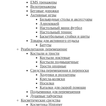
EMS тренажеры
Велотренажеры
Беговые дорожки
Активные игры
Бильярдные столы и аксессуары
Аэрохоккей
Настольный мини футбол
Настольный теннис
Баскетбольные стойки и щиты
Товары для активного отдыха
Батуты
Реабилитация, перемещение
Костыли и трости
Костыли локтевые
Костыли подмышечные
Трости опорные
Средства перемещения и переноски
Ходунки и роллаторы
Кресла-коляски
Носилки
Каталки для скорой помощи
Подъемники для перемещения
Душевые табуретки
Косметические средства
Косметика Histomer