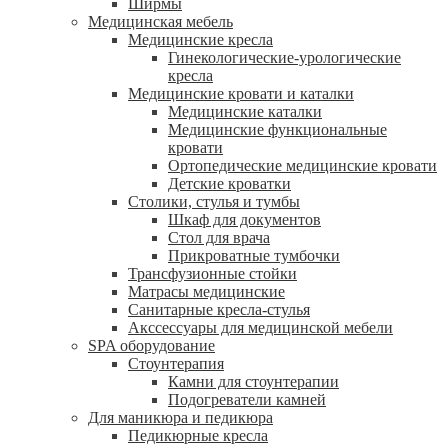
Ширмы
Медицинская мебель
Медицинские кресла
Гинекологические-урологические
кресла
Медицинские кровати и каталки
Медицинские каталки
Медицинские функциональные
кровати
Ортопедические медицинские кровати
Детские кроватки
Столики, стулья и тумбы
Шкаф для документов
Стол для врача
Прикроватные тумбочки
Трансфузионные стойки
Матрасы медицинские
Санитарные кресла-стулья
Акссессуары для медицинской мебели
SPA оборудование
Стоунтерапия
Камни для стоунтерапии
Подогреватели камней
Для маникюра и педикюра
Педикюрные кресла