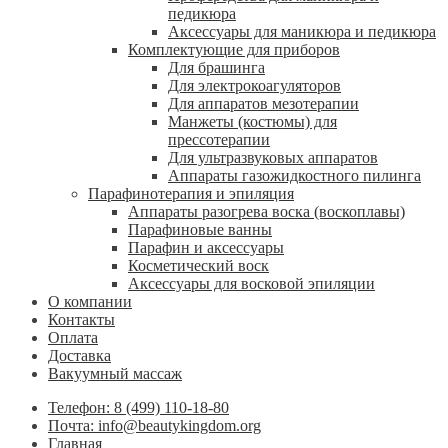
педикюра
Аксессуары для маникюра и педикюра
Комплектующие для приборов
Для брашинга
Для электрокоагуляторов
Для аппаратов мезотерапии
Манжеты (костюмы) для
прессотерапии
Для ультразвуковых аппаратов
Аппараты газожидкостного пилинга
Парафинотерапия и эпиляция
Аппараты разогрева воска (воскоплавы)
Парафиновые ванны
Парафин и аксессуары
Косметический воск
Аксессуары для восковой эпиляции
О компании
Контакты
Оплата
Доставка
Вакуумный массаж
Телефон: 8 (499) 110-18-80
Почта: info@beautykingdom.org
Главная