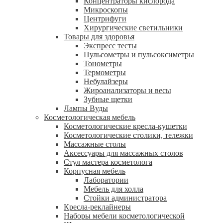
Концентраторы кислорода
Микроскопы
Центрифуги
Xирургические светильники
Товары для здоровья
Экспресс тесты
Пульсометры и пульсоксиметры
Тонометры
Термометры
Небулайзеры
Жироанализаторы и весы
Зубные щетки
Лампы Вуды
Косметологическая мебель
Косметологические кресла-кушетки
Косметологические столики, тележки
Массажные столы
Аксессуары для массажных столов
Стул мастера косметолога
Корпусная мебель
Лаборатории
Мебель для холла
Стойки администратора
Кресла-реклайнеры
Наборы мебели косметологической