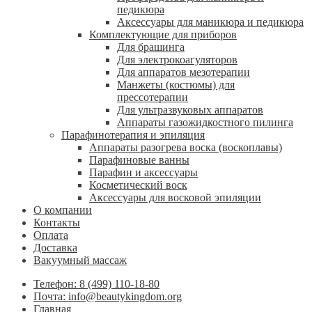
педикюра
Аксессуары для маникюра и педикюра
Комплектующие для приборов
Для брашинга
Для электрокоагуляторов
Для аппаратов мезотерапии
Манжеты (костюмы) для
прессотерапии
Для ультразвуковых аппаратов
Аппараты газожидкостного пилинга
Парафинотерапия и эпиляция
Аппараты разогрева воска (воскоплавы)
Парафиновые ванны
Парафин и аксессуары
Косметический воск
Аксессуары для восковой эпиляции
О компании
Контакты
Оплата
Доставка
Вакуумный массаж
Телефон: 8 (499) 110-18-80
Почта: info@beautykingdom.org
Главная