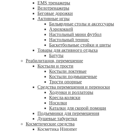
EMS тренажеры
Велотренажеры
Беговые дорожки
Активные игры
Бильярдные столы и аксессуары
Аэрохоккей
Настольный мини футбол
Настольный теннис
Баскетбольные стойки и щиты
Товары для активного отдыха
Батуты
Реабилитация, перемещение
Костыли и трости
Костыли локтевые
Костыли подмышечные
Трости опорные
Средства перемещения и переноски
Ходунки и роллаторы
Кресла-коляски
Носилки
Каталки для скорой помощи
Подъемники для перемещения
Душевые табуретки
Косметические средства
Косметика Histomer