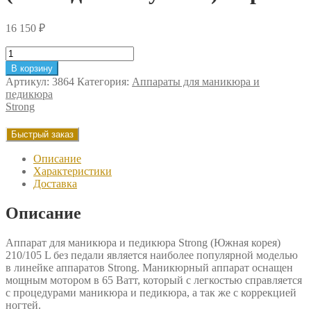
16 150
₽
Количество
товара
В корзину
Аппарат
Артикул:
3864
Категория:
Аппараты для маникюра и
для
педикюра
маникюра
Strong
и
педикюра
Быстрый заказ
Strong
210/105L
Описание
(без
Характеристики
педали
Доставка
с
сумкой)
Описание
Корея
Аппарат для маникюра и педикюра Strong (Южная корея)
210/105 L без педали является наиболее популярной моделью
в линейке аппаратов Strong. Маникюрный аппарат оснащен
мощным мотором в 65 Ватт, который с легкостью справляется
с процедурами маникюра и педикюра, а так же с коррекцией
ногтей.