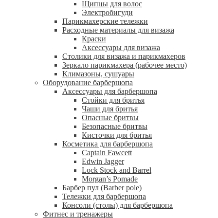
Щипцы для волос
Электробигуди
Парикмахерские тележки
Расходные материалы для визажа
Краски
Аксессуары для визажа
Столики для визажа и парикмахеров
Зеркало парикмахера (рабочее место)
Климазоны, сушуары
Оборудование барбершопа
Аксессуары для барбершопа
Стойки для бритья
Чаши для бритья
Опасные бритвы
Безопасные бритвы
Кисточки для бритья
Косметика для барбершопа
Captain Fawcett
Edwin Jagger
Lock Stock and Barrel
Morgan’s Pomade
Барбер пул (Barber pole)
Тележки для барбершопа
Консоли (столы) для барбершопа
Фитнес и тренажеры