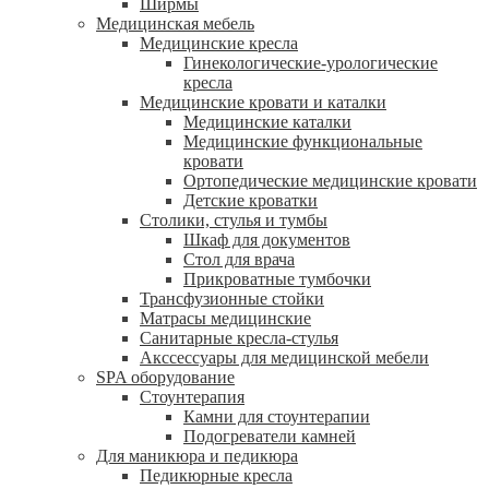
Ширмы
Медицинская мебель
Медицинские кресла
Гинекологические-урологические
кресла
Медицинские кровати и каталки
Медицинские каталки
Медицинские функциональные
кровати
Ортопедические медицинские кровати
Детские кроватки
Столики, стулья и тумбы
Шкаф для документов
Стол для врача
Прикроватные тумбочки
Трансфузионные стойки
Матрасы медицинские
Санитарные кресла-стулья
Акссессуары для медицинской мебели
SPA оборудование
Стоунтерапия
Камни для стоунтерапии
Подогреватели камней
Для маникюра и педикюра
Педикюрные кресла