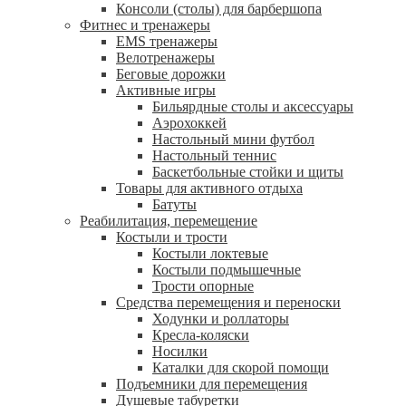
Консоли (столы) для барбершопа
Фитнес и тренажеры
EMS тренажеры
Велотренажеры
Беговые дорожки
Активные игры
Бильярдные столы и аксессуары
Аэрохоккей
Настольный мини футбол
Настольный теннис
Баскетбольные стойки и щиты
Товары для активного отдыха
Батуты
Реабилитация, перемещение
Костыли и трости
Костыли локтевые
Костыли подмышечные
Трости опорные
Средства перемещения и переноски
Ходунки и роллаторы
Кресла-коляски
Носилки
Каталки для скорой помощи
Подъемники для перемещения
Душевые табуретки