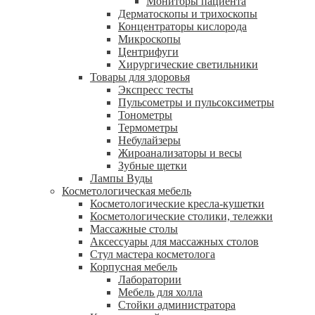
Мониторы пациента
Дерматоскопы и трихоскопы
Концентраторы кислорода
Микроскопы
Центрифуги
Xирургические светильники
Товары для здоровья
Экспресс тесты
Пульсометры и пульсоксиметры
Тонометры
Термометры
Небулайзеры
Жироанализаторы и весы
Зубные щетки
Лампы Вуды
Косметологическая мебель
Косметологические кресла-кушетки
Косметологические столики, тележки
Массажные столы
Аксессуары для массажных столов
Стул мастера косметолога
Корпусная мебель
Лаборатории
Мебель для холла
Стойки администратора