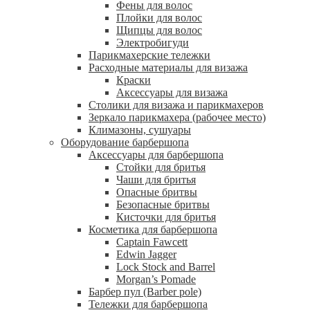
Фены для волос
Плойки для волос
Щипцы для волос
Электробигуди
Парикмахерские тележки
Расходные материалы для визажа
Краски
Аксессуары для визажа
Столики для визажа и парикмахеров
Зеркало парикмахера (рабочее место)
Климазоны, сушуары
Оборудование барбершопа
Аксессуары для барбершопа
Стойки для бритья
Чаши для бритья
Опасные бритвы
Безопасные бритвы
Кисточки для бритья
Косметика для барбершопа
Captain Fawcett
Edwin Jagger
Lock Stock and Barrel
Morgan’s Pomade
Барбер пул (Barber pole)
Тележки для барбершопа