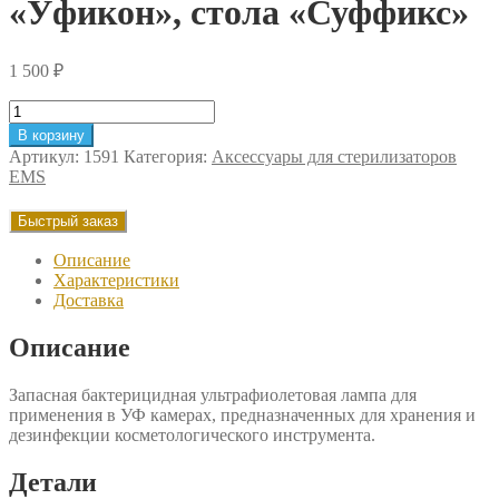
«Уфикон», стола «Суффикс»
1 500
₽
Количество
товара
В корзину
Бактерицидная
Артикул:
1591
Категория:
Аксессуары для стерилизаторов
лампа
EMS
EMS
для
Быстрый заказ
камер
«Микроцид»,
Описание
«Уфикон»,
Характеристики
стола
Доставка
«Суффикс»
Описание
Запасная бактерицидная ультрафиолетовая лампа для
применения в УФ камерах, предназначенных для хранения и
дезинфекции косметологического инструмента.
Детали