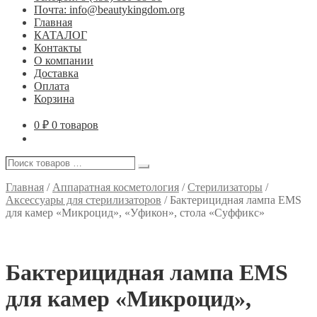
Почта: info@beautykingdom.org
Главная
КАТАЛОГ
Контакты
О компании
Доставка
Оплата
Корзина
0
₽
0 товаров
Поиск
Поиск
товаров
…
Главная
/
Аппаратная косметология
/
Стерилизаторы
/
Аксессуары для стерилизаторов
/
Бактерицидная лампа EMS
для камер «Микроцид», «Уфикон», стола «Суффикс»
Бактерицидная лампа EMS
для камер «Микроцид»,