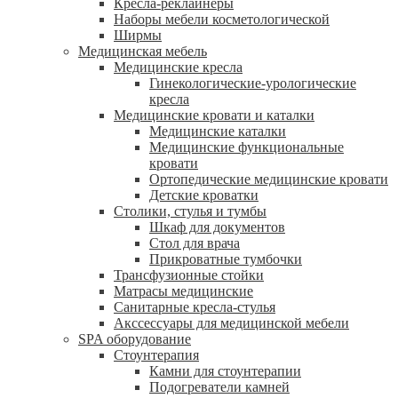
Кресла-реклайнеры
Наборы мебели косметологической
Ширмы
Медицинская мебель
Медицинские кресла
Гинекологические-урологические
кресла
Медицинские кровати и каталки
Медицинские каталки
Медицинские функциональные
кровати
Ортопедические медицинские кровати
Детские кроватки
Столики, стулья и тумбы
Шкаф для документов
Стол для врача
Прикроватные тумбочки
Трансфузионные стойки
Матрасы медицинские
Санитарные кресла-стулья
Акссессуары для медицинской мебели
SPA оборудование
Стоунтерапия
Камни для стоунтерапии
Подогреватели камней