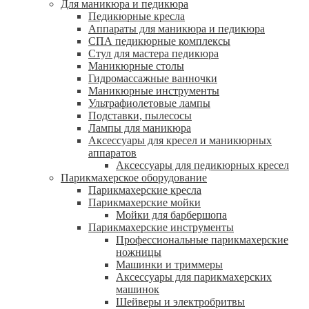
Для маникюра и педикюра
Педикюрные кресла
Аппараты для маникюра и педикюра
СПА педикюрные комплексы
Стул для мастера педикюра
Маникюрные столы
Гидромассажные ванночки
Маникюрные инструменты
Ультрафиолетовые лампы
Подставки, пылесосы
Лампы для маникюра
Аксессуары для кресел и маникюрных
аппаратов
Аксессуары для педикюрных кресел
Парикмахерское оборудование
Парикмахерские кресла
Парикмахерские мойки
Мойки для барбершопа
Парикмахерские инструменты
Профессиональные парикмахерские
ножницы
Машинки и триммеры
Аксессуары для парикмахерских
машинок
Шейверы и электробритвы