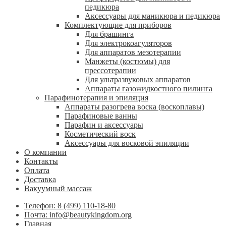
педикюра
Аксессуары для маникюра и педикюра
Комплектующие для приборов
Для брашинга
Для электрокоагуляторов
Для аппаратов мезотерапии
Манжеты (костюмы) для
прессотерапии
Для ультразвуковых аппаратов
Аппараты газожидкостного пилинга
Парафинотерапия и эпиляция
Аппараты разогрева воска (воскоплавы)
Парафиновые ванны
Парафин и аксессуары
Косметический воск
Аксессуары для восковой эпиляции
О компании
Контакты
Оплата
Доставка
Вакуумный массаж
Телефон: 8 (499) 110-18-80
Почта: info@beautykingdom.org
Главная