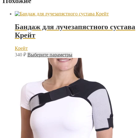
Похожие
Бандаж для лучезапястного сустава
Крейт
Крейт
Этот
340
₽
Выберите параметры
товар
имеет
несколько
вариаций.
Опции
можно
выбрать
на
странице
товара.