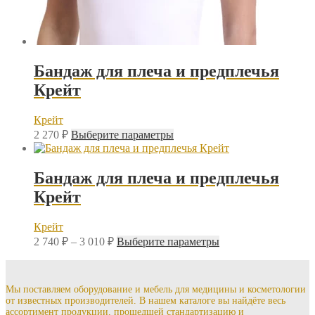
Бандаж для плеча и предплечья
Крейт
Крейт
Этот
2 270
₽
Выберите параметры
товар
имеет
несколько
Бандаж для плеча и предплечья
вариаций.
Крейт
Опции
можно
выбрать
Крейт
на
Диапазон
Этот
2 740
₽
–
3 010
₽
Выберите параметры
странице
цен:
товар
товара.
2
имеет
несколько
740 ₽
вариаций.
Мы поставляем оборудование и мебель для медицины и косметологии
–
от известных производителей. В нашем каталоге вы найдёте весь
Опции
3
ассортимент продукции, прошедшей стандартизацию и
можно