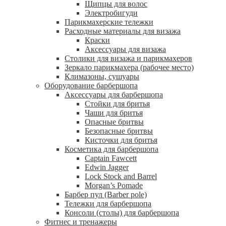
Щипцы для волос
Электробигуди
Парикмахерские тележки
Расходные материалы для визажа
Краски
Аксессуары для визажа
Столики для визажа и парикмахеров
Зеркало парикмахера (рабочее место)
Климазоны, сушуары
Оборудование барбершопа
Аксессуары для барбершопа
Стойки для бритья
Чаши для бритья
Опасные бритвы
Безопасные бритвы
Кисточки для бритья
Косметика для барбершопа
Captain Fawcett
Edwin Jagger
Lock Stock and Barrel
Morgan’s Pomade
Барбер пул (Barber pole)
Тележки для барбершопа
Консоли (столы) для барбершопа
Фитнес и тренажеры