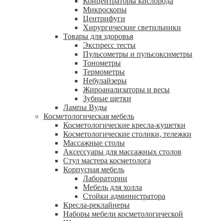
Концентраторы кислорода
Микроскопы
Центрифуги
Xирургические светильники
Товары для здоровья
Экспресс тесты
Пульсометры и пульсоксиметры
Тонометры
Термометры
Небулайзеры
Жироанализаторы и весы
Зубные щетки
Лампы Вуды
Косметологическая мебель
Косметологические кресла-кушетки
Косметологические столики, тележки
Массажные столы
Аксессуары для массажных столов
Стул мастера косметолога
Корпусная мебель
Лаборатории
Мебель для холла
Стойки администратора
Кресла-реклайнеры
Наборы мебели косметологической