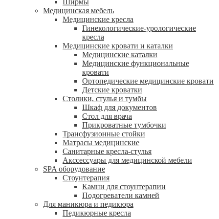
Ширмы
Медицинская мебель
Медицинские кресла
Гинекологические-урологические
кресла
Медицинские кровати и каталки
Медицинские каталки
Медицинские функциональные
кровати
Ортопедические медицинские кровати
Детские кроватки
Столики, стулья и тумбы
Шкаф для документов
Стол для врача
Прикроватные тумбочки
Трансфузионные стойки
Матрасы медицинские
Санитарные кресла-стулья
Акссессуары для медицинской мебели
SPA оборудование
Стоунтерапия
Камни для стоунтерапии
Подогреватели камней
Для маникюра и педикюра
Педикюрные кресла