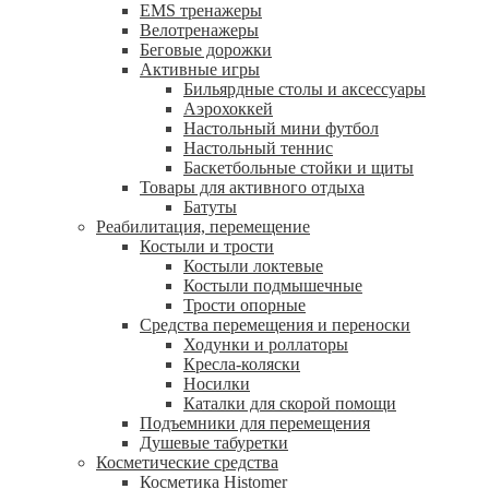
EMS тренажеры
Велотренажеры
Беговые дорожки
Активные игры
Бильярдные столы и аксессуары
Аэрохоккей
Настольный мини футбол
Настольный теннис
Баскетбольные стойки и щиты
Товары для активного отдыха
Батуты
Реабилитация, перемещение
Костыли и трости
Костыли локтевые
Костыли подмышечные
Трости опорные
Средства перемещения и переноски
Ходунки и роллаторы
Кресла-коляски
Носилки
Каталки для скорой помощи
Подъемники для перемещения
Душевые табуретки
Косметические средства
Косметика Histomer