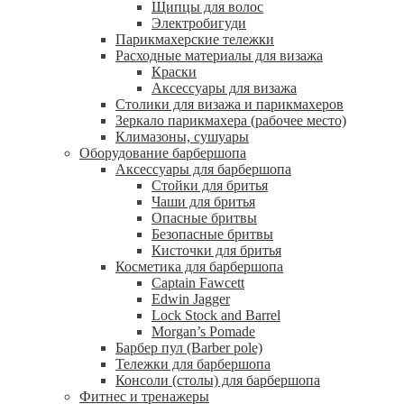
Щипцы для волос
Электробигуди
Парикмахерские тележки
Расходные материалы для визажа
Краски
Аксессуары для визажа
Столики для визажа и парикмахеров
Зеркало парикмахера (рабочее место)
Климазоны, сушуары
Оборудование барбершопа
Аксессуары для барбершопа
Стойки для бритья
Чаши для бритья
Опасные бритвы
Безопасные бритвы
Кисточки для бритья
Косметика для барбершопа
Captain Fawcett
Edwin Jagger
Lock Stock and Barrel
Morgan’s Pomade
Барбер пул (Barber pole)
Тележки для барбершопа
Консоли (столы) для барбершопа
Фитнес и тренажеры