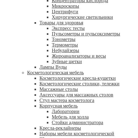
Концентраторы кислорода
Микроскопы
Центрифуги
Xирургические светильники
Товары для здоровья
Экспресс тесты
Пульсометры и пульсоксиметры
Тонометры
Термометры
Небулайзеры
Жироанализаторы и весы
Зубные щетки
Лампы Вуды
Косметологическая мебель
Косметологические кресла-кушетки
Косметологические столики, тележки
Массажные столы
Аксессуары для массажных столов
Стул мастера косметолога
Корпусная мебель
Лаборатории
Мебель для холла
Стойки администратора
Кресла-реклайнеры
Наборы мебели косметологической