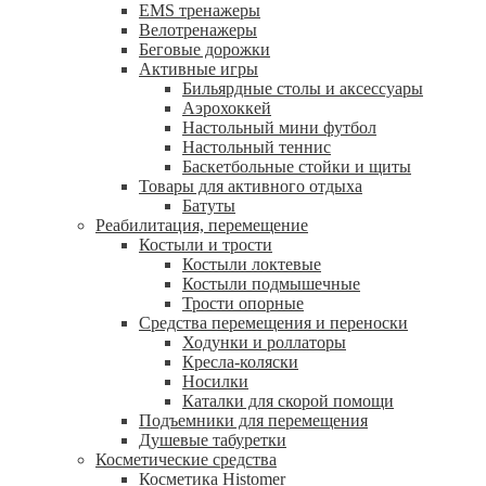
EMS тренажеры
Велотренажеры
Беговые дорожки
Активные игры
Бильярдные столы и аксессуары
Аэрохоккей
Настольный мини футбол
Настольный теннис
Баскетбольные стойки и щиты
Товары для активного отдыха
Батуты
Реабилитация, перемещение
Костыли и трости
Костыли локтевые
Костыли подмышечные
Трости опорные
Средства перемещения и переноски
Ходунки и роллаторы
Кресла-коляски
Носилки
Каталки для скорой помощи
Подъемники для перемещения
Душевые табуретки
Косметические средства
Косметика Histomer