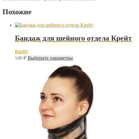
Похожие
Бандаж для шейного отдела Крейт
Крейт
Этот
540
₽
Выберите параметры
товар
имеет
несколько
вариаций.
Опции
можно
выбрать
на
странице
товара.