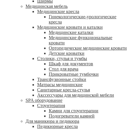
Ширмы
Медицинская мебель
Медицинские кресла
Гинекологические-урологические
кресла
Медицинские кровати и каталки
Медицинские каталки
Медицинские функциональные
кровати
Ортопедические медицинские кровати
Детские кроватки
Столики, стулья и тумбы
Шкаф для документов
Стол для врача
Прикроватные тумбочки
Трансфузионные стойки
Матрасы медицинские
Санитарные кресла-стулья
Акссессуары для медицинской мебели
SPA оборудование
Стоунтерапия
Камни для стоунтерапии
Подогреватели камней
Для маникюра и педикюра
Педикюрные кресла