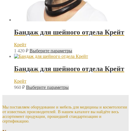
Бандаж для шейного отдела Крейт
Крейт
Этот
1 420
₽
Выберите параметры
товар
имеет
несколько
Бандаж для шейного отдела Крейт
вариаций.
Опции
Крейт
можно
Этот
выбрать
960
₽
Выберите параметры
товар
на
имеет
странице
несколько
товара.
вариаций.
Мы поставляем оборудование и мебель для медицины и косметологии
от известных производителей. В нашем каталоге вы найдёте весь
Опции
ассортимент продукции, прошедшей стандартизацию и
можно
сертификацию.
выбрать
на