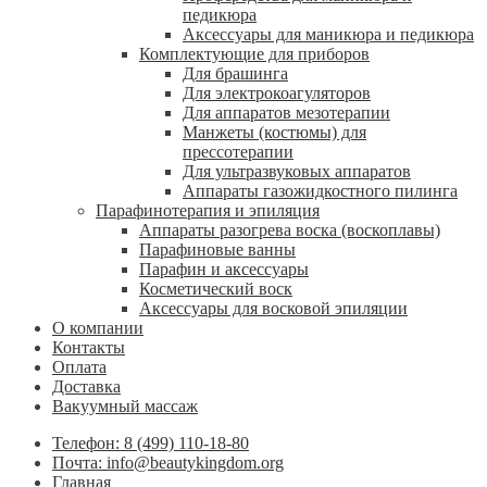
педикюра
Аксессуары для маникюра и педикюра
Комплектующие для приборов
Для брашинга
Для электрокоагуляторов
Для аппаратов мезотерапии
Манжеты (костюмы) для
прессотерапии
Для ультразвуковых аппаратов
Аппараты газожидкостного пилинга
Парафинотерапия и эпиляция
Аппараты разогрева воска (воскоплавы)
Парафиновые ванны
Парафин и аксессуары
Косметический воск
Аксессуары для восковой эпиляции
О компании
Контакты
Оплата
Доставка
Вакуумный массаж
Телефон: 8 (499) 110-18-80
Почта: info@beautykingdom.org
Главная