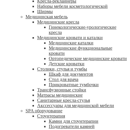
Кресла-реклайнеры
Наборы мебели косметологической
Ширмы
Медицинская мебель
Медицинские кресла
Гинекологические-урологические
кресла
Медицинские кровати и каталки
Медицинские каталки
Медицинские функциональные
кровати
Ортопедические медицинские кровати
Детские кроватки
Столики, стулья и тумбы
Шкаф для документов
Стол для врача
Прикроватные тумбочки
Трансфузионные стойки
Матрасы медицинские
Санитарные кресла-стулья
Акссессуары для медицинской мебели
SPA оборудование
Стоунтерапия
Камни для стоунтерапии
Подогреватели камней