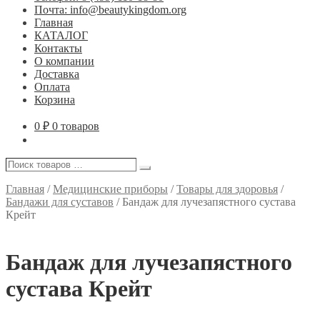
Почта: info@beautykingdom.org
Главная
КАТАЛОГ
Контакты
О компании
Доставка
Оплата
Корзина
0
₽
0 товаров
Поиск
Поиск
товаров
…
Главная
/
Медицинские приборы
/
Товары для здоровья
/
Бандажи для суставов
/
Бандаж для лучезапястного сустава
Крейт
Бандаж для лучезапястного
сустава Крейт