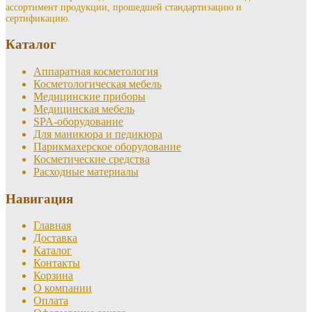
ассортимент продукции, прошедшей стандартизацию и
можно
сертификацию.
выбрать
на
Каталог
странице
товара.
Аппаратная косметология
Косметологическая мебель
Медицинские приборы
Медицинская мебель
SPA-оборудование
Для маникюра и педикюра
Парикмахерское оборудование
Косметические средства
Расходные материалы
Навигация
Главная
Доставка
Каталог
Контакты
Корзина
О компании
Оплата