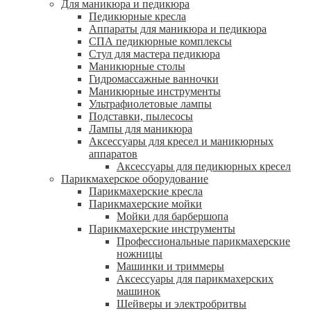
Для маникюра и педикюра
Педикюрные кресла
Аппараты для маникюра и педикюра
СПА педикюрные комплексы
Стул для мастера педикюра
Маникюрные столы
Гидромассажные ванночки
Маникюрные инструменты
Ультрафиолетовые лампы
Подставки, пылесосы
Лампы для маникюра
Аксессуары для кресел и маникюрных
аппаратов
Аксессуары для педикюрных кресел
Парикмахерское оборудование
Парикмахерские кресла
Парикмахерские мойки
Мойки для барбершопа
Парикмахерские инструменты
Профессиональные парикмахерские
ножницы
Машинки и триммеры
Аксессуары для парикмахерских
машинок
Шейверы и электробритвы