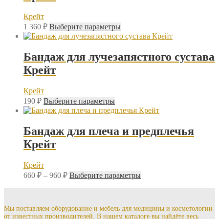
Крейт
Этот
1 360
₽
Выберите параметры
товар
имеет
несколько
Бандаж для лучезапястного сустава
вариаций.
Крейт
Опции
можно
выбрать
Крейт
на
Этот
190
₽
Выберите параметры
странице
товар
товара.
имеет
несколько
Бандаж для плеча и предплечья
вариаций.
Крейт
Опции
можно
выбрать
Крейт
на
Диапазон
Этот
660
₽
–
960
₽
Выберите параметры
странице
цен:
товар
товара.
имеет
660 ₽
несколько
–
вариаций.
Мы поставляем оборудование и мебель для медицины и косметологии
960 ₽
от известных производителей. В нашем каталоге вы найдёте весь
Опции