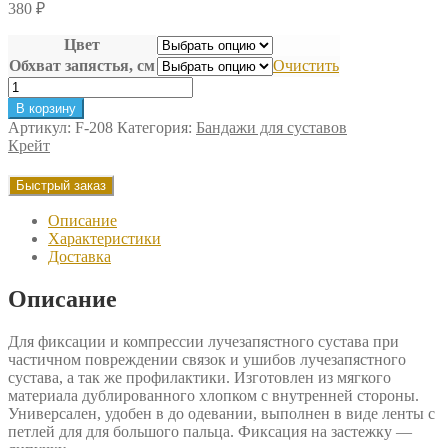
380
₽
Цвет
Обхват запястья, см
Очистить
Количество
товара
В корзину
Бандаж
Артикул:
F-208
Категория:
Бандажи для суставов
для
Крейт
лучезапястного
сустава
Быстрый заказ
Крейт
Описание
Характеристики
Доставка
Описание
Для фиксации и компрессии лучезапястного сустава при
частичном повреждении связок и ушибов лучезапястного
сустава, а так же профилактики. Изготовлен из мягкого
материала дублированного хлопком с внутренней стороны.
Универсален, удобен в до одевании, выполнен в виде ленты с
петлей для для большого пальца. Фиксация на застежку —