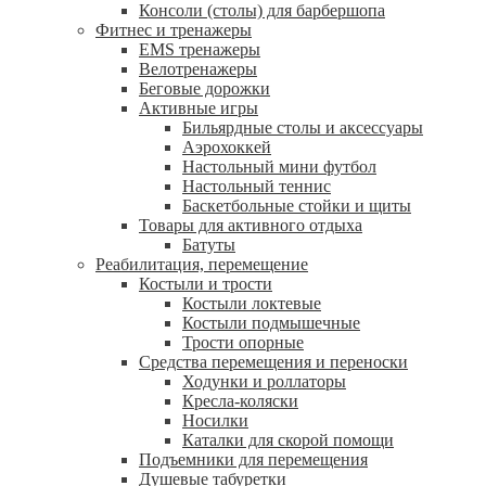
Консоли (столы) для барбершопа
Фитнес и тренажеры
EMS тренажеры
Велотренажеры
Беговые дорожки
Активные игры
Бильярдные столы и аксессуары
Аэрохоккей
Настольный мини футбол
Настольный теннис
Баскетбольные стойки и щиты
Товары для активного отдыха
Батуты
Реабилитация, перемещение
Костыли и трости
Костыли локтевые
Костыли подмышечные
Трости опорные
Средства перемещения и переноски
Ходунки и роллаторы
Кресла-коляски
Носилки
Каталки для скорой помощи
Подъемники для перемещения
Душевые табуретки