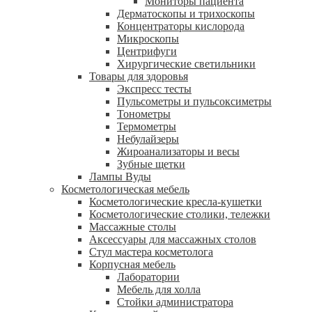
Мониторы пациента
Дерматоскопы и трихоскопы
Концентраторы кислорода
Микроскопы
Центрифуги
Xирургические светильники
Товары для здоровья
Экспресс тесты
Пульсометры и пульсоксиметры
Тонометры
Термометры
Небулайзеры
Жироанализаторы и весы
Зубные щетки
Лампы Вуды
Косметологическая мебель
Косметологические кресла-кушетки
Косметологические столики, тележки
Массажные столы
Аксессуары для массажных столов
Стул мастера косметолога
Корпусная мебель
Лаборатории
Мебель для холла
Стойки администратора