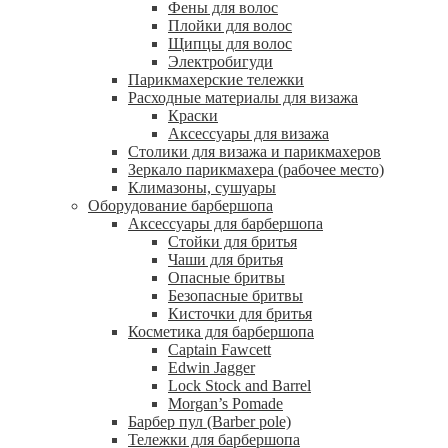
Фены для волос
Плойки для волос
Щипцы для волос
Электробигуди
Парикмахерские тележки
Расходные материалы для визажа
Краски
Аксессуары для визажа
Столики для визажа и парикмахеров
Зеркало парикмахера (рабочее место)
Климазоны, сушуары
Оборудование барбершопа
Аксессуары для барбершопа
Стойки для бритья
Чаши для бритья
Опасные бритвы
Безопасные бритвы
Кисточки для бритья
Косметика для барбершопа
Captain Fawcett
Edwin Jagger
Lock Stock and Barrel
Morgan’s Pomade
Барбер пул (Barber pole)
Тележки для барбершопа