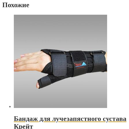
Похожие
Бандаж для лучезапястного сустава
Крейт