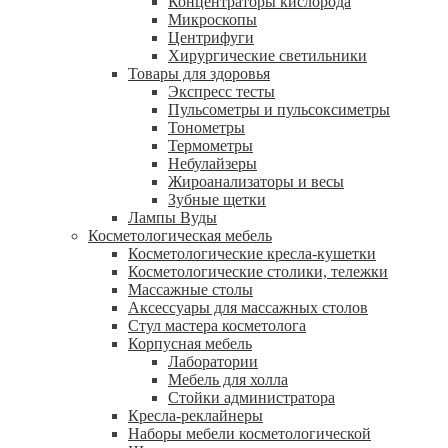
Концентраторы кислорода
Микроскопы
Центрифуги
Xирургические светильники
Товары для здоровья
Экспресс тесты
Пульсометры и пульсоксиметры
Тонометры
Термометры
Небулайзеры
Жироанализаторы и весы
Зубные щетки
Лампы Вуды
Косметологическая мебель
Косметологические кресла-кушетки
Косметологические столики, тележки
Массажные столы
Аксессуары для массажных столов
Стул мастера косметолога
Корпусная мебель
Лаборатории
Мебель для холла
Стойки администратора
Кресла-реклайнеры
Наборы мебели косметологической