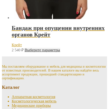
Бандаж при опущении внутренних
органов Крейт
Крейт
Этот
2 540
₽
Выберите параметры
товар
имеет
несколько
вариаций.
Мы поставляем оборудование и мебель для медицины и косметологии
от известных производителей. В нашем каталоге вы найдёте весь
Опции
ассортимент продукции, прошедшей стандартизацию и
можно
сертификацию.
выбрать
на
Каталог
странице
товара.
Аппаратная косметология
Косметологическая мебель
Медицинские приборы