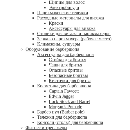
Щипцы для волос
Электробигуди
Парикмахерские тележки
Расходные материалы для визажа
Краски
Аксессуары для визажа
Столики для визажа и парикмахеров
Зеркало парикмахера (рабочее место)
Климазоны, сушуары
Оборудование барбершопа
Аксессуары для барбершопа
Стойки для бритья
Чаши для бритья
Опасные бритвы
Безопасные бритвы
Кисточки для бритья
Косметика для барбершопа
Captain Fawcett
Edwin Jagger
Lock Stock and Barrel
Morgan’s Pomade
Барбер пул (Barber pole)
Тележки для барбершопа
Консоли (столы) для барбершопа
Фитнес и тренажеры