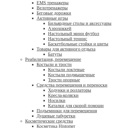
EMS тренажеры
Велотренажеры
Беговые дорожки
Активные игры
Бильярдные столы и аксессуары
Аэрохоккей
Настольный мини футбол
Настольный теннис
Баскетбольные стойки и щиты
Товары для активного отдыха
Батуты
Реабилитация, перемещение
Костыли и трости
Костыли локтевые
Костыли подмышечные
Трости опорные
Средства перемещения и переноски
Ходунки и роллаторы
Кресла-коляски
Носилки
Каталки для скорой помощи
Подъемники для перемещения
Душевые табуретки
Косметические средства
Косметика Histomer