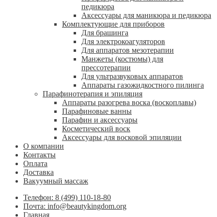
педикюра
Аксессуары для маникюра и педикюра
Комплектующие для приборов
Для брашинга
Для электрокоагуляторов
Для аппаратов мезотерапии
Манжеты (костюмы) для
прессотерапии
Для ультразвуковых аппаратов
Аппараты газожидкостного пилинга
Парафинотерапия и эпиляция
Аппараты разогрева воска (воскоплавы)
Парафиновые ванны
Парафин и аксессуары
Косметический воск
Аксессуары для восковой эпиляции
О компании
Контакты
Оплата
Доставка
Вакуумный массаж
Телефон: 8 (499) 110-18-80
Почта: info@beautykingdom.org
Главная