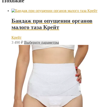
Похожие
Бандаж при опущении органов
малого таза Крейт
Крейт
Этот
3 490
₽
Выберите параметры
товар
имеет
несколько
вариаций.
Опции
можно
выбрать
на
странице
товара.