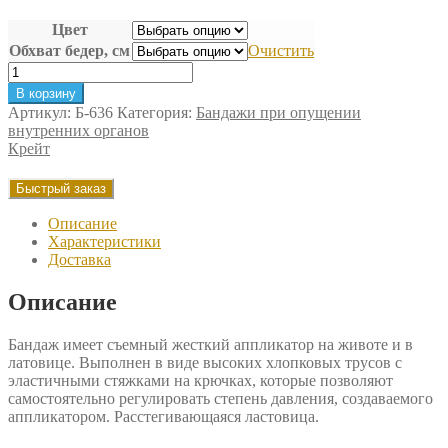
Цвет
Обхват бедер, см
Очистить
Количество
товара
В корзину
Бандаж
Артикул:
Б-636
Категория:
Бандажи при опущении
при
внутренних органов
опущении
Крейт
органов
малого
Быстрый заказ
таза
Крейт
Описание
Характеристики
Доставка
Описание
Бандаж имеет съемный жесткий аппликатор на животе и в
латовице. Выполнен в виде высоких хлопковых трусов с
эластичными стяжками на крючках, которые позволяют
самостоятельно регулировать степень давления, создаваемого
аппликатором. Расстегивающаяся ластовица.