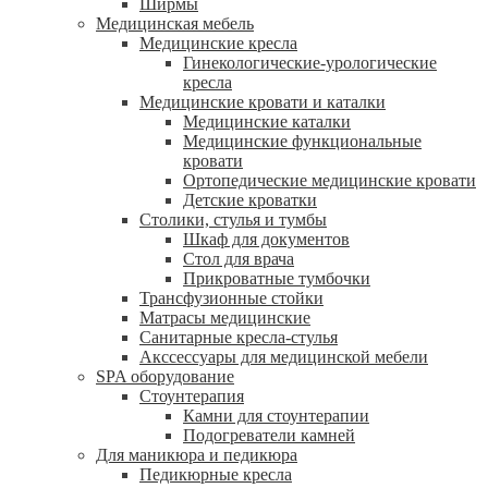
Ширмы
Медицинская мебель
Медицинские кресла
Гинекологические-урологические
кресла
Медицинские кровати и каталки
Медицинские каталки
Медицинские функциональные
кровати
Ортопедические медицинские кровати
Детские кроватки
Столики, стулья и тумбы
Шкаф для документов
Стол для врача
Прикроватные тумбочки
Трансфузионные стойки
Матрасы медицинские
Санитарные кресла-стулья
Акссессуары для медицинской мебели
SPA оборудование
Стоунтерапия
Камни для стоунтерапии
Подогреватели камней
Для маникюра и педикюра
Педикюрные кресла