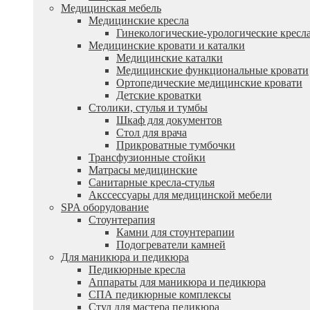
Медицинская мебель
Медицинские кресла
Гинекологические-урологические кресл
Медицинские кровати и каталки
Медицинские каталки
Медицинские функциональные кровати
Ортопедические медицинские кровати
Детские кроватки
Столики, стулья и тумбы
Шкаф для документов
Стол для врача
Прикроватные тумбочки
Трансфузионные стойки
Матрасы медицинские
Санитарные кресла-стулья
Акссессуары для медицинской мебели
SPA оборудование
Стоунтерапия
Камни для стоунтерапии
Подогреватели камней
Для маникюра и педикюра
Педикюрные кресла
Аппараты для маникюра и педикюра
СПА педикюрные комплексы
Стул для мастера педикюра