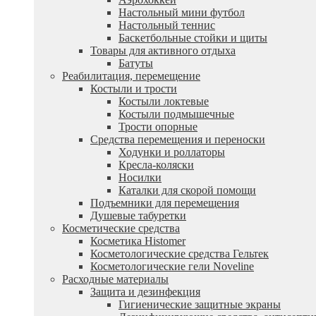
Настольный мини футбол
Настольный теннис
Баскетбольные стойки и щиты
Товары для активного отдыха
Батуты
Реабилитация, перемещение
Костыли и трости
Костыли локтевые
Костыли подмышечные
Трости опорные
Средства перемещения и переноски
Ходунки и роллаторы
Кресла-коляски
Носилки
Каталки для скорой помощи
Подъемники для перемещения
Душевые табуретки
Косметические средства
Косметика Histomer
Косметологические средства Гельтек
Косметологические гели Noveline
Расходные материалы
Защита и дезинфекция
Гигиенические защитные экраны