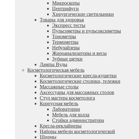
Микроскопы
Центрифуги
Xирургические светильники
Товары для здоровья
Экспресс тесты
Пульсометры и пульсоксиметры
Тонометры
Термометры
Небулайзеры
Жироанализаторы и весы
Зубные щетки
Лампы Вуды
Косметологическая мебель
Косметологические кресла-кушетки
Косметологические столики, тележки
Массажные столы
Аксессуары для массажных столов
Стул мастера косметолога
Корпусная мебель
Лаборатории
Мебель для холла
Стойки администратора
Кресла-реклайнеры
Наборы мебели косметологической
Ширмы