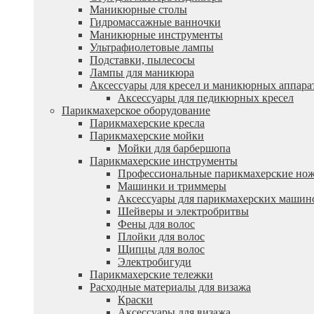
Маникюрные столы
Гидромассажные ванночки
Маникюрные инструменты
Ультрафиолетовые лампы
Подставки, пылесосы
Лампы для маникюра
Аксессуары для кресел и маникюрных аппара
Аксессуары для педикюрных кресел
Парикмахерское оборудование
Парикмахерские кресла
Парикмахерские мойки
Мойки для барбершопа
Парикмахерские инструменты
Профессиональные парикмахерские но
Машинки и триммеры
Аксессуары для парикмахерских машин
Шейверы и электробритвы
Фены для волос
Плойки для волос
Щипцы для волос
Электробигуди
Парикмахерские тележки
Расходные материалы для визажа
Краски
Аксессуары для визажа