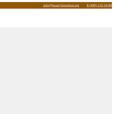
info@beautykingdom.org
8 (499) 110-18-80