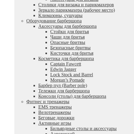
Столики для визажа и парикмахеров
Зеркало парикмахера (рабочее место)
Климазоны, сушуары
Оборудование барбершопа
Аксессуары для барбершопа
Стойки для бритья
Чаши для бритья
Опасные бритвы
Безопасные бритвы
Кисточки для бритья
Косметика для барбершопа
Captain Fawcett
Edwin Jagger
Lock Stock and Barrel
Morgan’s Pomade
Барбер пул (Barber pole)
Тележки для барбершопа
Консоли (столы) для барбершопа
Фитнес и тренажеры
EMS тренажеры
Велотренажеры
Беговые дорожки
Активные игры
Бильярдные столы и аксессуары
Аэрохоккей