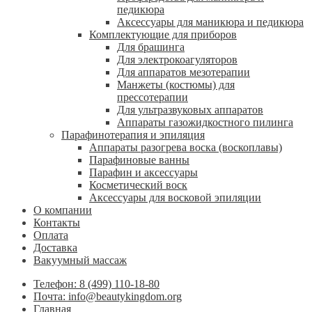
педикюра
Аксессуары для маникюра и педикюра
Комплектующие для приборов
Для брашинга
Для электрокоагуляторов
Для аппаратов мезотерапии
Манжеты (костюмы) для
прессотерапии
Для ультразвуковых аппаратов
Аппараты газожидкостного пилинга
Парафинотерапия и эпиляция
Аппараты разогрева воска (воскоплавы)
Парафиновые ванны
Парафин и аксессуары
Косметический воск
Аксессуары для восковой эпиляции
О компании
Контакты
Оплата
Доставка
Вакуумный массаж
Телефон: 8 (499) 110-18-80
Почта: info@beautykingdom.org
Главная