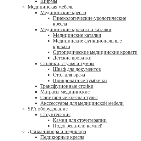
Ширмы
Медицинская мебель
Медицинские кресла
Гинекологические-урологические
кресла
Медицинские кровати и каталки
Медицинские каталки
Медицинские функциональные
кровати
Ортопедические медицинские кровати
Детские кроватки
Столики, стулья и тумбы
Шкаф для документов
Стол для врача
Прикроватные тумбочки
Трансфузионные стойки
Матрасы медицинские
Санитарные кресла-стулья
Акссессуары для медицинской мебели
SPA оборудование
Стоунтерапия
Камни для стоунтерапии
Подогреватели камней
Для маникюра и педикюра
Педикюрные кресла