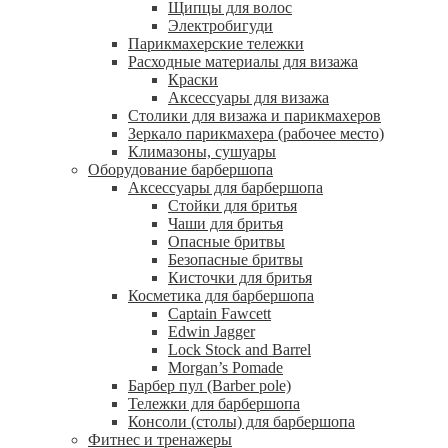
Щипцы для волос
Электробигуди
Парикмахерские тележки
Расходные материалы для визажа
Краски
Аксессуары для визажа
Столики для визажа и парикмахеров
Зеркало парикмахера (рабочее место)
Климазоны, сушуары
Оборудование барбершопа
Аксессуары для барбершопа
Стойки для бритья
Чаши для бритья
Опасные бритвы
Безопасные бритвы
Кисточки для бритья
Косметика для барбершопа
Captain Fawcett
Edwin Jagger
Lock Stock and Barrel
Morgan’s Pomade
Барбер пул (Barber pole)
Тележки для барбершопа
Консоли (столы) для барбершопа
Фитнес и тренажеры