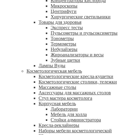
Концентраторы кислорода
Микроскопы
Центрифуги
Xирургические светильники
Товары для здоровья
Экспресс тесты
Пульсометры и пульсоксиметры
Тонометры
Термометры
Небулайзеры
Жироанализаторы и весы
Зубные щетки
Лампы Вуды
Косметологическая мебель
Косметологические кресла-кушетки
Косметологические столики, тележки
Массажные столы
Аксессуары для массажных столов
Стул мастера косметолога
Корпусная мебель
Лаборатории
Мебель для холла
Стойки администратора
Кресла-реклайнеры
Наборы мебели косметологической