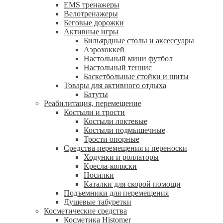
EMS тренажеры
Велотренажеры
Беговые дорожки
Активные игры
Бильярдные столы и аксессуары
Аэрохоккей
Настольный мини футбол
Настольный теннис
Баскетбольные стойки и щиты
Товары для активного отдыха
Батуты
Реабилитация, перемещение
Костыли и трости
Костыли локтевые
Костыли подмышечные
Трости опорные
Средства перемещения и переноски
Ходунки и роллаторы
Кресла-коляски
Носилки
Каталки для скорой помощи
Подъемники для перемещения
Душевые табуретки
Косметические средства
Косметика Histomer