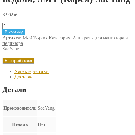
3 962
₽
Количество
товара
В корзину
Блок
Артикул:
M-3CN-pink
Категория:
Аппараты для маникюра и
управления
педикюра
Marathon
SaeYang
-
3
Быстрый заказ
Champion,
розовый,
Характеристики
без
Доставка
педали,
SMT
Детали
(Корея)
SaeYang
Производитель
SaeYang
Педаль
Нет