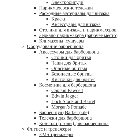
Электробигуди
Парикмахерские тележки
Расходные материалы для визажа
Краски
Аксессуары для визажа
Столики для визажа и парикмахеров
Зеркало парикмахера (рабочее место)
Климазоны, сушуары
Оборудование барбершопа
Аксессуары для барбершопа
Стойки для бритья
Чаши для бритья
Опасные бритвы
Безопасные бритвы
Кисточки для бритья
Косметика для барбершопа
Captain Fawcett
Edwin Jagger
Lock Stock and Barrel
Morgan’s Pomade
Барбер пул (Barber pole)
Тележки для барбершопа
Консоли (столы) для барбершопа
Фитнес и тренажеры
EMS тренажеры