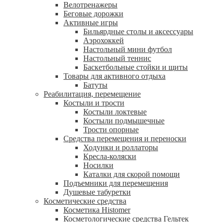
Велотренажеры
Беговые дорожки
Активные игры
Бильярдные столы и аксессуары
Аэрохоккей
Настольный мини футбол
Настольный теннис
Баскетбольные стойки и щиты
Товары для активного отдыха
Батуты
Реабилитация, перемещение
Костыли и трости
Костыли локтевые
Костыли подмышечные
Трости опорные
Средства перемещения и переноски
Ходунки и роллаторы
Кресла-коляски
Носилки
Каталки для скорой помощи
Подъемники для перемещения
Душевые табуретки
Косметические средства
Косметика Histomer
Косметологические средства Гельтек