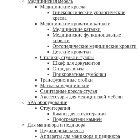
Медицинская мебель
Медицинские кресла
Гинекологические-урологические
кресла
Медицинские кровати и каталки
Медицинские каталки
Медицинские функциональные
кровати
Ортопедические медицинские кровати
Детские кроватки
Столики, стулья и тумбы
Шкаф для документов
Стол для врача
Прикроватные тумбочки
Трансфузионные стойки
Матрасы медицинские
Санитарные кресла-стулья
Акссессуары для медицинской мебели
SPA оборудование
Стоунтерапия
Камни для стоунтерапии
Подогреватели камней
Для маникюра и педикюра
Педикюрные кресла
Аппараты для маникюра и педикюра