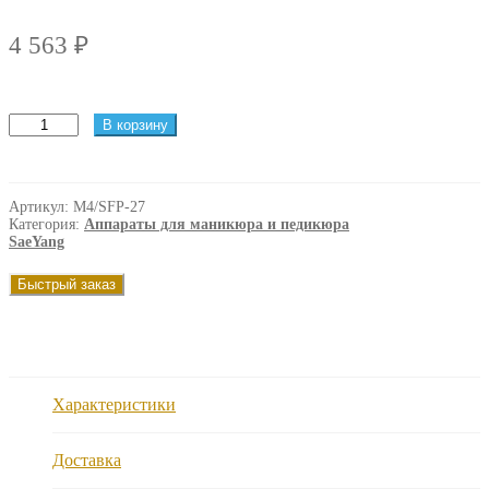
4 563
₽
Количество
В корзину
товара
Блок
управления
Marathon
Артикул:
M4/SFP-27
4
Категория:
Аппараты для маникюра и педикюра
портативный,
SaeYang
с
педалью
Быстрый заказ
SFP-
27,
SMT
(Корея)
SaeYang
Характеристики
Доставка