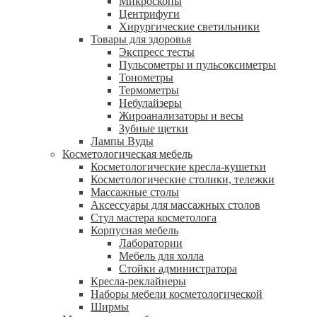
Микроскопы
Центрифуги
Xирургические светильники
Товары для здоровья
Экспресс тесты
Пульсометры и пульсоксиметры
Тонометры
Термометры
Небулайзеры
Жироанализаторы и весы
Зубные щетки
Лампы Вуды
Косметологическая мебель
Косметологические кресла-кушетки
Косметологические столики, тележки
Массажные столы
Аксессуары для массажных столов
Стул мастера косметолога
Корпусная мебель
Лаборатории
Мебель для холла
Стойки администратора
Кресла-реклайнеры
Наборы мебели косметологической
Ширмы