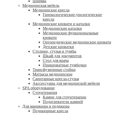
Ширмы
Медицинская мебель
Медицинские кресла
Гинекологические-урологические
кресла
Медицинские кровати и каталки
Медицинские каталки
Медицинские функциональные
кровати
Ортопедические медицинские кровати
Детские кроватки
Столики, стулья и тумбы
Шкаф для документов
Стол для врача
Прикроватные тумбочки
Трансфузионные стойки
Матрасы медицинские
Санитарные кресла-стулья
Акссессуары для медицинской мебели
SPA оборудование
Стоунтерапия
Камни для стоунтерапии
Подогреватели камней
Для маникюра и педикюра
Педикюрные кресла