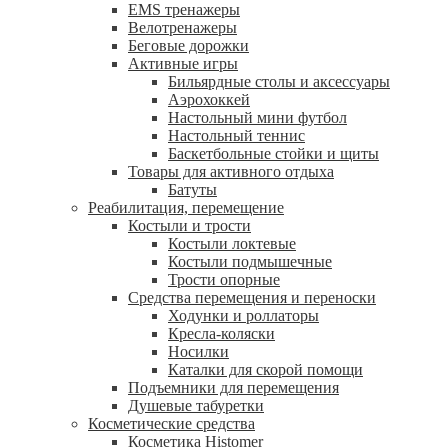
EMS тренажеры
Велотренажеры
Беговые дорожки
Активные игры
Бильярдные столы и аксессуары
Аэрохоккей
Настольный мини футбол
Настольный теннис
Баскетбольные стойки и щиты
Товары для активного отдыха
Батуты
Реабилитация, перемещение
Костыли и трости
Костыли локтевые
Костыли подмышечные
Трости опорные
Средства перемещения и переноски
Ходунки и роллаторы
Кресла-коляски
Носилки
Каталки для скорой помощи
Подъемники для перемещения
Душевые табуретки
Косметические средства
Косметика Histomer