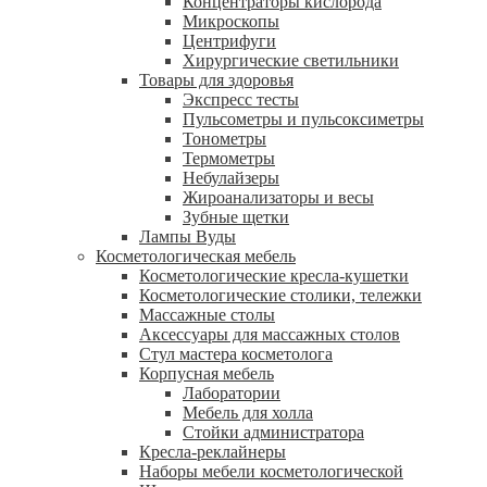
Концентраторы кислорода
Микроскопы
Центрифуги
Xирургические светильники
Товары для здоровья
Экспресс тесты
Пульсометры и пульсоксиметры
Тонометры
Термометры
Небулайзеры
Жироанализаторы и весы
Зубные щетки
Лампы Вуды
Косметологическая мебель
Косметологические кресла-кушетки
Косметологические столики, тележки
Массажные столы
Аксессуары для массажных столов
Стул мастера косметолога
Корпусная мебель
Лаборатории
Мебель для холла
Стойки администратора
Кресла-реклайнеры
Наборы мебели косметологической