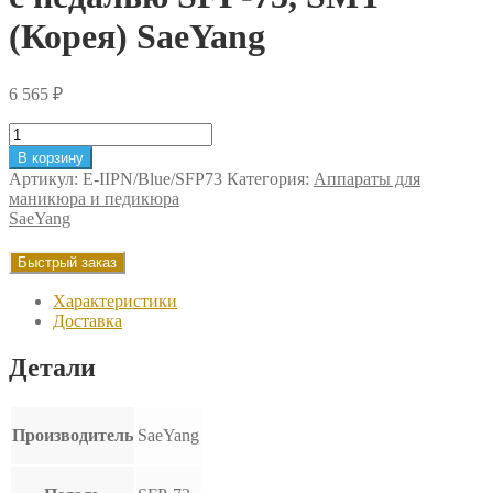
(Корея) SaeYang
6 565
₽
Количество
товара
В корзину
Блок
Артикул:
E-IIPN/Blue/SFP73
Категория:
Аппараты для
управления
маникюра и педикюра
Marathon
SaeYang
Escort
II
Быстрый заказ
PRO
NAIL,
Характеристики
голубой,
Доставка
с
педалью
Детали
SFP-
73,
SMT
(Корея)
Производитель
SaeYang
SaeYang