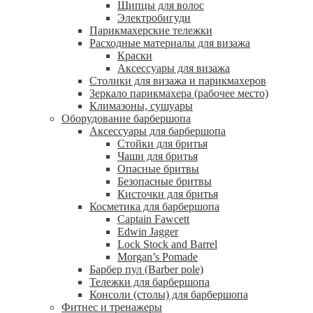
Щипцы для волос
Электробигуди
Парикмахерские тележки
Расходные материалы для визажа
Краски
Аксессуары для визажа
Столики для визажа и парикмахеров
Зеркало парикмахера (рабочее место)
Климазоны, сушуары
Оборудование барбершопа
Аксессуары для барбершопа
Стойки для бритья
Чаши для бритья
Опасные бритвы
Безопасные бритвы
Кисточки для бритья
Косметика для барбершопа
Captain Fawcett
Edwin Jagger
Lock Stock and Barrel
Morgan’s Pomade
Барбер пул (Barber pole)
Тележки для барбершопа
Консоли (столы) для барбершопа
Фитнес и тренажеры