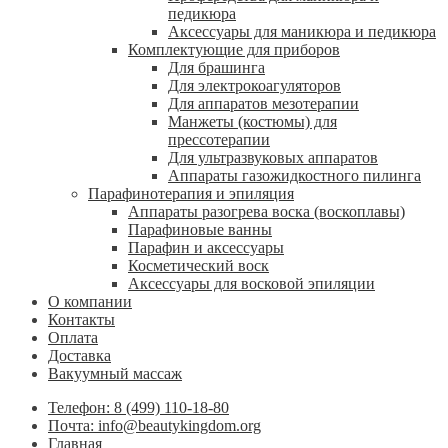
педикюра
Аксессуары для маникюра и педикюра
Комплектующие для приборов
Для брашинга
Для электрокоагуляторов
Для аппаратов мезотерапии
Манжеты (костюмы) для
прессотерапии
Для ультразвуковых аппаратов
Аппараты газожидкостного пилинга
Парафинотерапия и эпиляция
Аппараты разогрева воска (воскоплавы)
Парафиновые ванны
Парафин и аксессуары
Косметический воск
Аксессуары для восковой эпиляции
О компании
Контакты
Оплата
Доставка
Вакуумный массаж
Телефон: 8 (499) 110-18-80
Почта: info@beautykingdom.org
Главная