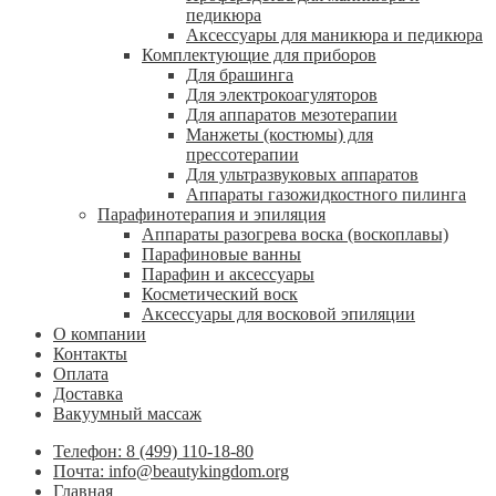
педикюра
Аксессуары для маникюра и педикюра
Комплектующие для приборов
Для брашинга
Для электрокоагуляторов
Для аппаратов мезотерапии
Манжеты (костюмы) для
прессотерапии
Для ультразвуковых аппаратов
Аппараты газожидкостного пилинга
Парафинотерапия и эпиляция
Аппараты разогрева воска (воскоплавы)
Парафиновые ванны
Парафин и аксессуары
Косметический воск
Аксессуары для восковой эпиляции
О компании
Контакты
Оплата
Доставка
Вакуумный массаж
Телефон: 8 (499) 110-18-80
Почта: info@beautykingdom.org
Главная