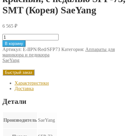
SMT (Корея) SaeYang
6 565
₽
Количество
товара
В корзину
Блок
Артикул:
E-IIPN/Red/SFP73
Категория:
Аппараты для
управления
маникюра и педикюра
Marathon
SaeYang
Escort
II
Быстрый заказ
PRO
NAIL,
Характеристики
красный,
Доставка
с
педалью
Детали
SFP-
73,
SMT
(Корея)
Производитель
SaeYang
SaeYang