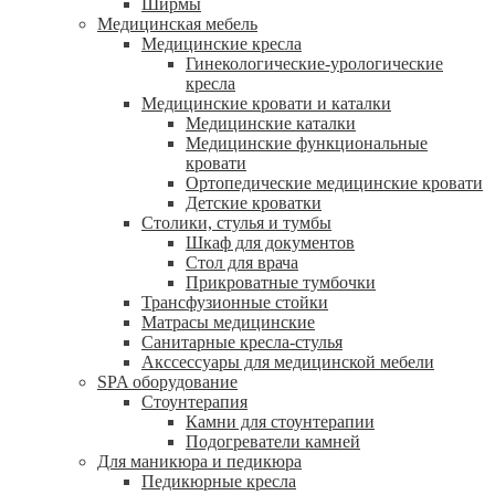
Ширмы
Медицинская мебель
Медицинские кресла
Гинекологические-урологические
кресла
Медицинские кровати и каталки
Медицинские каталки
Медицинские функциональные
кровати
Ортопедические медицинские кровати
Детские кроватки
Столики, стулья и тумбы
Шкаф для документов
Стол для врача
Прикроватные тумбочки
Трансфузионные стойки
Матрасы медицинские
Санитарные кресла-стулья
Акссессуары для медицинской мебели
SPA оборудование
Стоунтерапия
Камни для стоунтерапии
Подогреватели камней
Для маникюра и педикюра
Педикюрные кресла