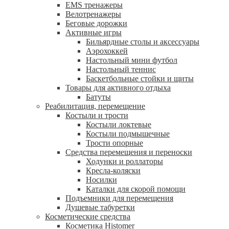
EMS тренажеры
Велотренажеры
Беговые дорожки
Активные игры
Бильярдные столы и аксессуары
Аэрохоккей
Настольный мини футбол
Настольный теннис
Баскетбольные стойки и щиты
Товары для активного отдыха
Батуты
Реабилитация, перемещение
Костыли и трости
Костыли локтевые
Костыли подмышечные
Трости опорные
Средства перемещения и переноски
Ходунки и роллаторы
Кресла-коляски
Носилки
Каталки для скорой помощи
Подъемники для перемещения
Душевые табуретки
Косметические средства
Косметика Histomer