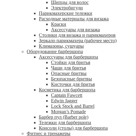
Щипцы для волос
Электробигуди
Парикмахерские тележки
Расходные материалы для визажа
Краски
Аксессуары для визажа
Столики для визажа и парикмахеров
Зеркало парикмахера (рабочее место)
Климазоны, сушуары
Оборудование барбершопа
Аксессуары для барбершопа
Стойки для бритья
Чаши для бритья
Опасные бритвы
Безопасные бритвы
Кисточки для бритья
Косметика для барбершопа
Captain Fawcett
Edwin Jagger
Lock Stock and Barrel
Morgan’s Pomade
Барбер пул (Barber pole)
Тележки для барбершопа
Консоли (столы) для барбершопа
Фитнес и тренажеры