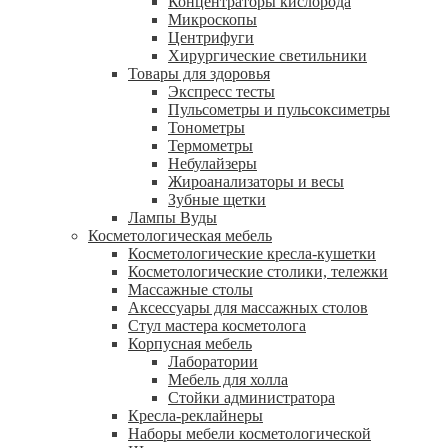
Концентраторы кислорода
Микроскопы
Центрифуги
Xирургические светильники
Товары для здоровья
Экспресс тесты
Пульсометры и пульсоксиметры
Тонометры
Термометры
Небулайзеры
Жироанализаторы и весы
Зубные щетки
Лампы Вуды
Косметологическая мебель
Косметологические кресла-кушетки
Косметологические столики, тележки
Массажные столы
Аксессуары для массажных столов
Стул мастера косметолога
Корпусная мебель
Лаборатории
Мебель для холла
Стойки администратора
Кресла-реклайнеры
Наборы мебели косметологической