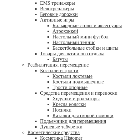
EMS тренажеры
Велотренажеры
Беговые дорожки
Активные игры
Бильярдные столы и аксессуары
Аэрохоккей
Настольный мини футбол
Настольный теннис
Баскетбольные стойки и щиты
Товары для активного отдыха
Батуты
Реабилитация, перемещение
Костыли и трости
Костыли локтевые
Костыли подмышечные
Трости опорные
Средства перемещения и переноски
Ходунки и роллаторы
Кресла-коляски
Носилки
Каталки для скорой помощи
Подъемники для перемещения
Душевые табуретки
Косметические средства
Косметика Histomer