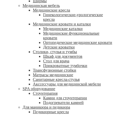
Ширмы
Медицинская мебель
Медицинские кресла
Гинекологические-урологические
кресла
Медицинские кровати и каталки
Медицинские каталки
Медицинские функциональные
кровати
Ортопедические медицинские кровати
Детские кроватки
Столики, стулья и тумбы
Шкаф для документов
Стол для врача
Прикроватные тумбочки
Трансфузионные стойки
Матрасы медицинские
Санитарные кресла-стулья
Акссессуары для медицинской мебели
SPA оборудование
Стоунтерапия
Камни для стоунтерапии
Подогреватели камней
Для маникюра и педикюра
Педикюрные кресла