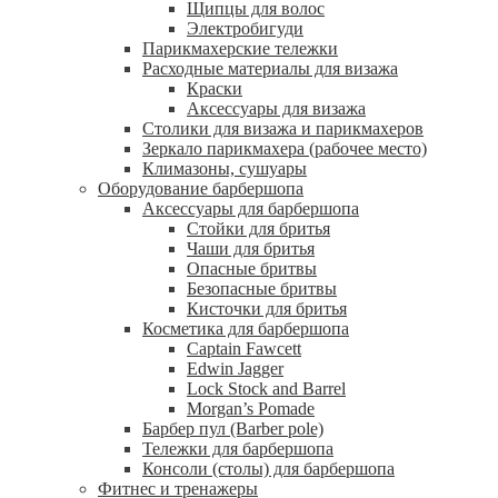
Щипцы для волос
Электробигуди
Парикмахерские тележки
Расходные материалы для визажа
Краски
Аксессуары для визажа
Столики для визажа и парикмахеров
Зеркало парикмахера (рабочее место)
Климазоны, сушуары
Оборудование барбершопа
Аксессуары для барбершопа
Стойки для бритья
Чаши для бритья
Опасные бритвы
Безопасные бритвы
Кисточки для бритья
Косметика для барбершопа
Captain Fawcett
Edwin Jagger
Lock Stock and Barrel
Morgan’s Pomade
Барбер пул (Barber pole)
Тележки для барбершопа
Консоли (столы) для барбершопа
Фитнес и тренажеры