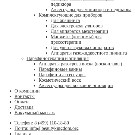
педикюра
Аксессуары для маникюра и педикюра
Комплектующие для приборов
Для брашинга
Для электрокоагуляторов
Для аппаратов мезотерапии
Манжеты (костюмы) для
прессотерапии
Для ультразвуковых аппаратов
Аппараты газожидкостного пилинга
Парафинотерапия и эпиляция
Аппараты разогрева воска (воскоплавы)
Парафиновые ванны
Парафин и аксессуары
Косметический воск
Аксессуары для восковой эпиляции
О компании
Контакты
Оплата
Доставка
Вакуумный массаж
Телефон: 8 (499) 110-18-80
Почта: info@beautykingdom.org
Главная