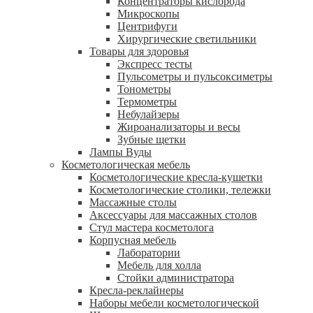
Концентраторы кислорода
Микроскопы
Центрифуги
Xирургические светильники
Товары для здоровья
Экспресс тесты
Пульсометры и пульсоксиметры
Тонометры
Термометры
Небулайзеры
Жироанализаторы и весы
Зубные щетки
Лампы Вуды
Косметологическая мебель
Косметологические кресла-кушетки
Косметологические столики, тележки
Массажные столы
Аксессуары для массажных столов
Стул мастера косметолога
Корпусная мебель
Лаборатории
Мебель для холла
Стойки администратора
Кресла-реклайнеры
Наборы мебели косметологической