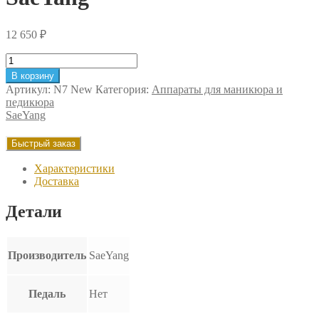
12 650
₽
Количество
товара
В корзину
Блок
Артикул:
N7 New
Категория:
Аппараты для маникюра и
управления
педикюра
Marathon
SaeYang
N7,
без
Быстрый заказ
педали,
SMT
Характеристики
(Корея)
Доставка
SaeYang
Детали
Производитель
SaeYang
Педаль
Нет