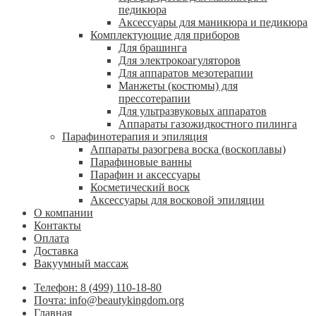
педикюра
Аксессуары для маникюра и педикюра
Комплектующие для приборов
Для брашинга
Для электрокоагуляторов
Для аппаратов мезотерапии
Манжеты (костюмы) для
прессотерапии
Для ультразвуковых аппаратов
Аппараты газожидкостного пилинга
Парафинотерапия и эпиляция
Аппараты разогрева воска (воскоплавы)
Парафиновые ванны
Парафин и аксессуары
Косметический воск
Аксессуары для восковой эпиляции
О компании
Контакты
Оплата
Доставка
Вакуумный массаж
Телефон: 8 (499) 110-18-80
Почта: info@beautykingdom.org
Главная