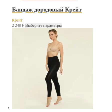
Бандаж дородовый Крейт
Крейт
Этот
2 240
₽
Выберите параметры
товар
имеет
несколько
вариаций.
Опции
можно
выбрать
на
странице
товара.