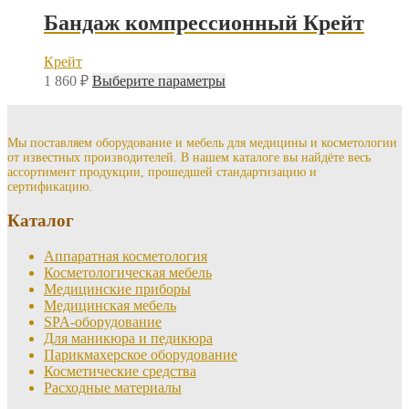
Бандаж компрессионный Крейт
Крейт
Этот
1 860
₽
Выберите параметры
товар
имеет
несколько
вариаций.
Мы поставляем оборудование и мебель для медицины и косметологии
от известных производителей. В нашем каталоге вы найдёте весь
Опции
ассортимент продукции, прошедшей стандартизацию и
можно
сертификацию.
выбрать
на
Каталог
странице
товара.
Аппаратная косметология
Косметологическая мебель
Медицинские приборы
Медицинская мебель
SPA-оборудование
Для маникюра и педикюра
Парикмахерское оборудование
Косметические средства
Расходные материалы