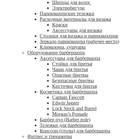
Щипцы для волос
Электробигуди
Парикмахерские тележки
Расходные материалы для визажа
Краски
Аксессуары для визажа
Столики для визажа и парикмахеров
Зеркало парикмахера (рабочее место)
Климазоны, сушуары
Оборудование барбершопа
Аксессуары для барбершопа
Стойки для бритья
Чаши для бритья
Опасные бритвы
Безопасные бритвы
Кисточки для бритья
Косметика для барбершопа
Captain Fawcett
Edwin Jagger
Lock Stock and Barrel
Morgan’s Pomade
Барбер пул (Barber pole)
Тележки для барбершопа
Консоли (столы) для барбершопа
Фитнес и тренажеры