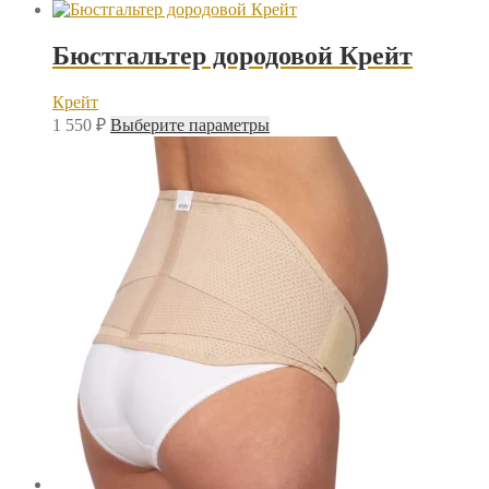
Бюстгальтер дородовой Крейт
Крейт
Этот
1 550
₽
Выберите параметры
товар
имеет
несколько
вариаций.
Опции
можно
выбрать
на
странице
товара.