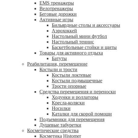
EMS тренажеры
Велотренажеры
Беговые дорожки
Активные игры
Бильярдные столы и аксессуары
Аэрохоккей
Настольный мини футбол
Настольный теннис
Баскетбольные стойки и щиты
Товары для активного отдыха
Батуты
Реабилитация, перемещение
Костыли и трости
Костыли локтевые
Костыли подмышечные
Трости опорные
Средства перемещения и переноски
Ходунки и роллаторы
Кресла-коляски
Носилки
Каталки для скорой помощи
Подъемники для перемещения
Душевые табуретки
Косметические средства
Косметика Histomer