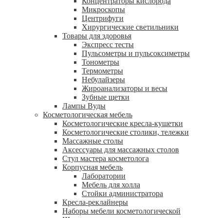
Концентраторы кислорода
Микроскопы
Центрифуги
Xирургические светильники
Товары для здоровья
Экспресс тесты
Пульсометры и пульсоксиметры
Тонометры
Термометры
Небулайзеры
Жироанализаторы и весы
Зубные щетки
Лампы Вуды
Косметологическая мебель
Косметологические кресла-кушетки
Косметологические столики, тележки
Массажные столы
Аксессуары для массажных столов
Стул мастера косметолога
Корпусная мебель
Лаборатории
Мебель для холла
Стойки администратора
Кресла-реклайнеры
Наборы мебели косметологической