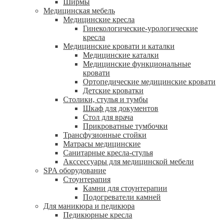
Ширмы
Медицинская мебель
Медицинские кресла
Гинекологические-урологические
кресла
Медицинские кровати и каталки
Медицинские каталки
Медицинские функциональные
кровати
Ортопедические медицинские кровати
Детские кроватки
Столики, стулья и тумбы
Шкаф для документов
Стол для врача
Прикроватные тумбочки
Трансфузионные стойки
Матрасы медицинские
Санитарные кресла-стулья
Акссессуары для медицинской мебели
SPA оборудование
Стоунтерапия
Камни для стоунтерапии
Подогреватели камней
Для маникюра и педикюра
Педикюрные кресла