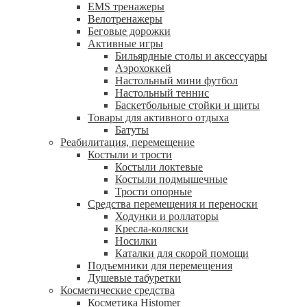
EMS тренажеры
Велотренажеры
Беговые дорожки
Активные игры
Бильярдные столы и аксессуары
Аэрохоккей
Настольный мини футбол
Настольный теннис
Баскетбольные стойки и щиты
Товары для активного отдыха
Батуты
Реабилитация, перемещение
Костыли и трости
Костыли локтевые
Костыли подмышечные
Трости опорные
Средства перемещения и переноски
Ходунки и роллаторы
Кресла-коляски
Носилки
Каталки для скорой помощи
Подъемники для перемещения
Душевые табуретки
Косметические средства
Косметика Histomer