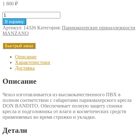
1 800
₽
Количество
товара
В корзину
Чехол
Артикул:
14326
Категория:
Парикмахерские принадлежности
ПВХ
MANZANO
для
кресла
Быстрый заказ
Manzano
Don
Описание
Bandito
Характеристики
Доставка
Описание
Чехол изготавливается из высококачественного ПВХ в
полном соответствии с габаритами парикмахерского кресла
DON BANDITO. Обеспечивает полную защиту спинки
кресла и подголовника от влаги и косметических средств
применяемых во время стрижки и укладки.
Детали