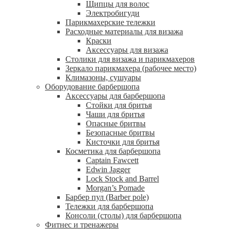
Щипцы для волос
Электробигуди
Парикмахерские тележки
Расходные материалы для визажа
Краски
Аксессуары для визажа
Столики для визажа и парикмахеров
Зеркало парикмахера (рабочее место)
Климазоны, сушуары
Оборудование барбершопа
Аксессуары для барбершопа
Стойки для бритья
Чаши для бритья
Опасные бритвы
Безопасные бритвы
Кисточки для бритья
Косметика для барбершопа
Captain Fawcett
Edwin Jagger
Lock Stock and Barrel
Morgan’s Pomade
Барбер пул (Barber pole)
Тележки для барбершопа
Консоли (столы) для барбершопа
Фитнес и тренажеры