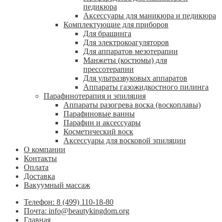
педикюра
Аксессуары для маникюра и педикюра
Комплектующие для приборов
Для брашинга
Для электрокоагуляторов
Для аппаратов мезотерапии
Манжеты (костюмы) для
прессотерапии
Для ультразвуковых аппаратов
Аппараты газожидкостного пилинга
Парафинотерапия и эпиляция
Аппараты разогрева воска (воскоплавы)
Парафиновые ванны
Парафин и аксессуары
Косметический воск
Аксессуары для восковой эпиляции
О компании
Контакты
Оплата
Доставка
Вакуумный массаж
Телефон: 8 (499) 110-18-80
Почта: info@beautykingdom.org
Главная