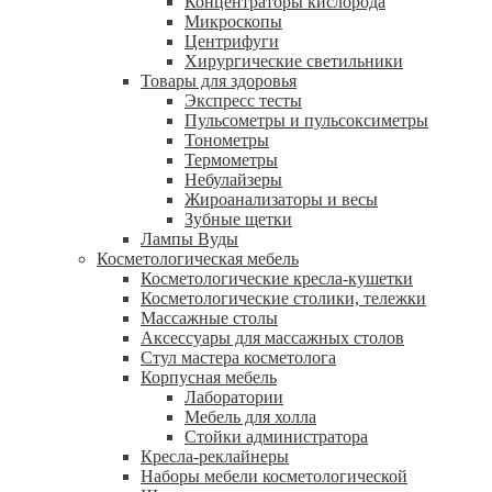
Концентраторы кислорода
Микроскопы
Центрифуги
Xирургические светильники
Товары для здоровья
Экспресс тесты
Пульсометры и пульсоксиметры
Тонометры
Термометры
Небулайзеры
Жироанализаторы и весы
Зубные щетки
Лампы Вуды
Косметологическая мебель
Косметологические кресла-кушетки
Косметологические столики, тележки
Массажные столы
Аксессуары для массажных столов
Стул мастера косметолога
Корпусная мебель
Лаборатории
Мебель для холла
Стойки администратора
Кресла-реклайнеры
Наборы мебели косметологической