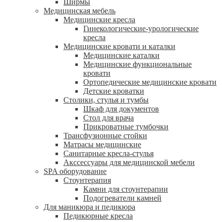
Ширмы
Медицинская мебель
Медицинские кресла
Гинекологические-урологические
кресла
Медицинские кровати и каталки
Медицинские каталки
Медицинские функциональные
кровати
Ортопедические медицинские кровати
Детские кроватки
Столики, стулья и тумбы
Шкаф для документов
Стол для врача
Прикроватные тумбочки
Трансфузионные стойки
Матрасы медицинские
Санитарные кресла-стулья
Акссессуары для медицинской мебели
SPA оборудование
Стоунтерапия
Камни для стоунтерапии
Подогреватели камней
Для маникюра и педикюра
Педикюрные кресла