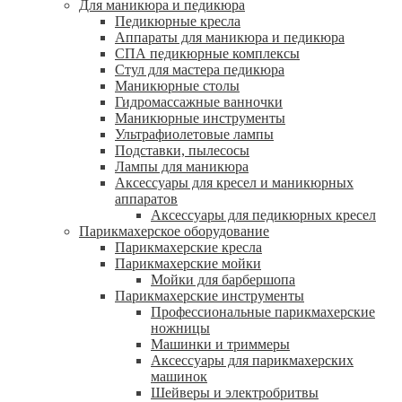
Для маникюра и педикюра
Педикюрные кресла
Аппараты для маникюра и педикюра
СПА педикюрные комплексы
Стул для мастера педикюра
Маникюрные столы
Гидромассажные ванночки
Маникюрные инструменты
Ультрафиолетовые лампы
Подставки, пылесосы
Лампы для маникюра
Аксессуары для кресел и маникюрных
аппаратов
Аксессуары для педикюрных кресел
Парикмахерское оборудование
Парикмахерские кресла
Парикмахерские мойки
Мойки для барбершопа
Парикмахерские инструменты
Профессиональные парикмахерские
ножницы
Машинки и триммеры
Аксессуары для парикмахерских
машинок
Шейверы и электробритвы