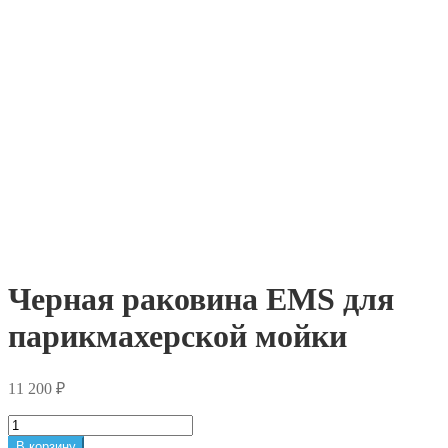
Черная раковина EMS для
парикмахерской мойки
11 200
₽
Количество
товара
В корзину