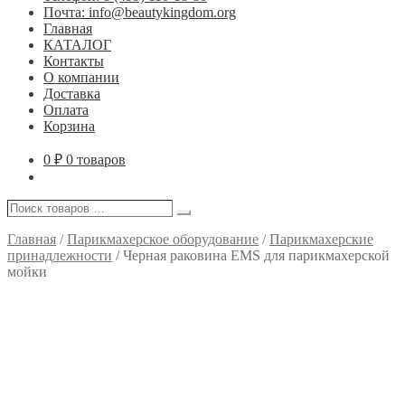
Почта: info@beautykingdom.org
Главная
КАТАЛОГ
Контакты
О компании
Доставка
Оплата
Корзина
0
₽
0 товаров
Поиск
Поиск
товаров
…
Главная
/
Парикмахерское оборудование
/
Парикмахерские
принадлежности
/
Черная раковина EMS для парикмахерской
мойки