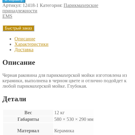
Черная
Артикул:
12418-1
Категория:
Парикмахерские
раковина
принадлежности
EMS
EMS
для
парикмахерской
Быстрый заказ
мойки
Описание
Характеристики
Доставка
Описание
Черная раковина для парикмахерской мойки изготовлена из
керамики, выполнена в черном цвете и отлично подойдет к
любой парикмахерской мойке. Глубокая.
Детали
Вес
12 кг
Габариты
580 × 530 × 290 мм
Материал
Керамика