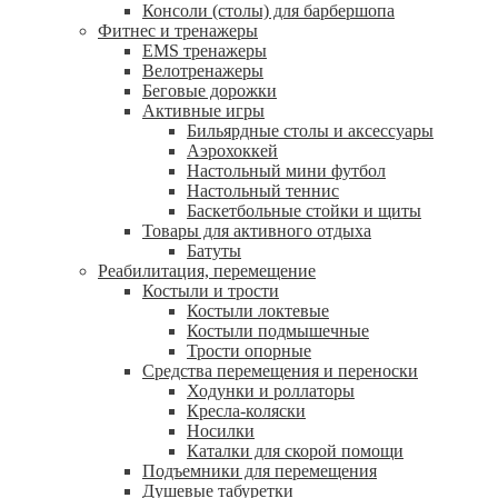
Консоли (столы) для барбершопа
Фитнес и тренажеры
EMS тренажеры
Велотренажеры
Беговые дорожки
Активные игры
Бильярдные столы и аксессуары
Аэрохоккей
Настольный мини футбол
Настольный теннис
Баскетбольные стойки и щиты
Товары для активного отдыха
Батуты
Реабилитация, перемещение
Костыли и трости
Костыли локтевые
Костыли подмышечные
Трости опорные
Средства перемещения и переноски
Ходунки и роллаторы
Кресла-коляски
Носилки
Каталки для скорой помощи
Подъемники для перемещения
Душевые табуретки