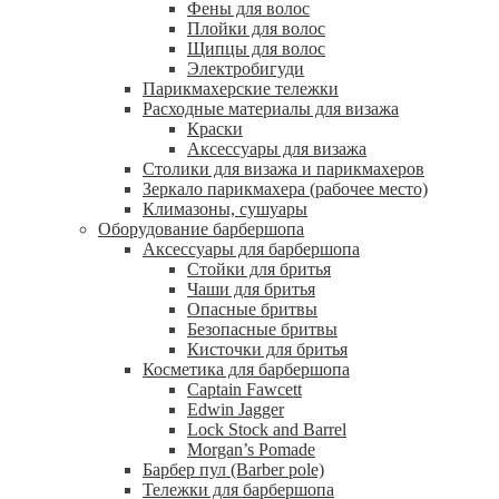
Фены для волос
Плойки для волос
Щипцы для волос
Электробигуди
Парикмахерские тележки
Расходные материалы для визажа
Краски
Аксессуары для визажа
Столики для визажа и парикмахеров
Зеркало парикмахера (рабочее место)
Климазоны, сушуары
Оборудование барбершопа
Аксессуары для барбершопа
Стойки для бритья
Чаши для бритья
Опасные бритвы
Безопасные бритвы
Кисточки для бритья
Косметика для барбершопа
Captain Fawcett
Edwin Jagger
Lock Stock and Barrel
Morgan’s Pomade
Барбер пул (Barber pole)
Тележки для барбершопа