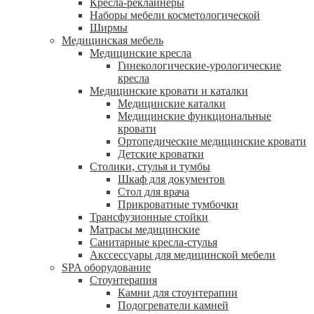
Кресла-реклайнеры
Наборы мебели косметологической
Ширмы
Медицинская мебель
Медицинские кресла
Гинекологические-урологические
кресла
Медицинские кровати и каталки
Медицинские каталки
Медицинские функциональные
кровати
Ортопедические медицинские кровати
Детские кроватки
Столики, стулья и тумбы
Шкаф для документов
Стол для врача
Прикроватные тумбочки
Трансфузионные стойки
Матрасы медицинские
Санитарные кресла-стулья
Акссессуары для медицинской мебели
SPA оборудование
Стоунтерапия
Камни для стоунтерапии
Подогреватели камней