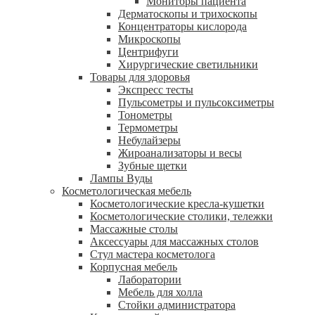
Мониторы пациента
Дерматоскопы и трихоскопы
Концентраторы кислорода
Микроскопы
Центрифуги
Xирургические светильники
Товары для здоровья
Экспресс тесты
Пульсометры и пульсоксиметры
Тонометры
Термометры
Небулайзеры
Жироанализаторы и весы
Зубные щетки
Лампы Вуды
Косметологическая мебель
Косметологические кресла-кушетки
Косметологические столики, тележки
Массажные столы
Аксессуары для массажных столов
Стул мастера косметолога
Корпусная мебель
Лаборатории
Мебель для холла
Стойки администратора