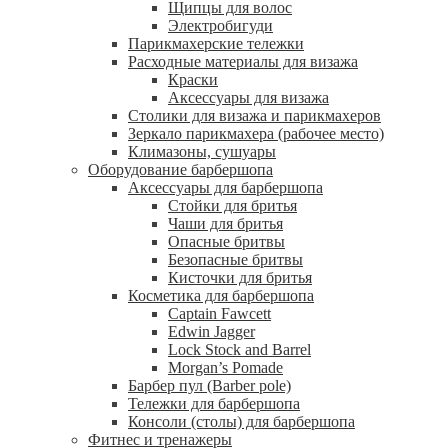
Щипцы для волос
Электробигуди
Парикмахерские тележки
Расходные материалы для визажа
Краски
Аксессуары для визажа
Столики для визажа и парикмахеров
Зеркало парикмахера (рабочее место)
Климазоны, сушуары
Оборудование барбершопа
Аксессуары для барбершопа
Стойки для бритья
Чаши для бритья
Опасные бритвы
Безопасные бритвы
Кисточки для бритья
Косметика для барбершопа
Captain Fawcett
Edwin Jagger
Lock Stock and Barrel
Morgan’s Pomade
Барбер пул (Barber pole)
Тележки для барбершопа
Консоли (столы) для барбершопа
Фитнес и тренажеры