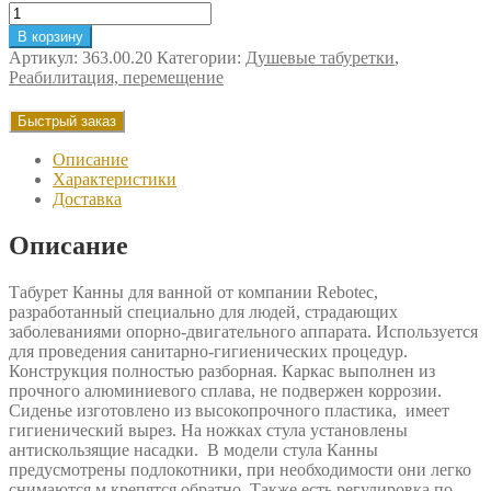
Количество
товара
В корзину
Душевая
Артикул:
363.00.20
Категории:
Душевые табуретки
,
табуретка
Реабилитация, перемещение
Rebotec
Канны
Быстрый заказ
Описание
Характеристики
Доставка
Описание
Табурет Канны для ванной от компании Rebotec,
разработанный специально для людей, страдающих
заболеваниями опорно-двигательного аппарата. Используется
для проведения санитарно-гигиенических процедур.
Конструкция полностью разборная. Каркас выполнен из
прочного алюминиевого сплава, не подвержен коррозии.
Сиденье изготовлено из высокопрочного пластика, имеет
гигиенический вырез. На ножках стула установлены
антискользящие насадки. В модели стула Канны
предусмотрены подлокотники, при необходимости они легко
снимаются м крепятся обратно. Также есть регулировка по