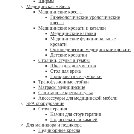
Ширмы
Медицинская мебель
Медицинские кресла
Гинекологические-урологические
кресла
Медицинские кровати и каталки
Медицинские каталки
Медицинские функциональные
кровати
Ортопедические медицинские кровати
Детские кроватки
Столики, стулья и тумбы
Шкаф для документов
Стол для врача
Прикроватные тумбочки
Трансфузионные стойки
Матрасы медицинские
Санитарные кресла-стулья
Акссессуары для медицинской мебели
SPA оборудование
Стоунтерапия
Камни для стоунтерапии
Подогреватели камней
Для маникюра и педикюра
Педикюрные кресла