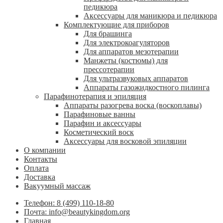
педикюра
Аксессуары для маникюра и педикюра
Комплектующие для приборов
Для брашинга
Для электрокоагуляторов
Для аппаратов мезотерапии
Манжеты (костюмы) для
прессотерапии
Для ультразвуковых аппаратов
Аппараты газожидкостного пилинга
Парафинотерапия и эпиляция
Аппараты разогрева воска (воскоплавы)
Парафиновые ванны
Парафин и аксессуары
Косметический воск
Аксессуары для восковой эпиляции
О компании
Контакты
Оплата
Доставка
Вакуумный массаж
Телефон: 8 (499) 110-18-80
Почта: info@beautykingdom.org
Главная