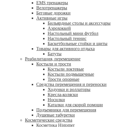
EMS тренажеры
Велотренажеры
Беговые дорожки
Активные игры
Бильярдные столы и аксессуары
Аэрохоккей
Настольный мини футбол
Настольный теннис
Баскетбольные стойки и щиты
Товары для активного отдыха
Батуты
Реабилитация, перемещение
Костыли и трости
Костыли локтевые
Костыли подмышечные
Трости опорные
Средства перемещения и переноски
Ходунки и роллаторы
Кресла-коляски
Носилки
Каталки для скорой помощи
Подъемники для перемещения
Душевые табуретки
Косметические средства
Косметика Histomer