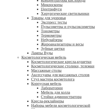
Концентраторы кислорода
Микроскопы
Центрифуги
Xирургические светильники
Товары для здоровья
Экспресс тесты
Пульсометры и пульсоксиметры
Тонометры
Термометры
Небулайзеры
Жироанализаторы и весы
Зубные щетки
Лампы Вуды
Косметологическая мебель
Косметологические кресла-кушетки
Косметологические столики, тележки
Массажные столы
Аксессуары для массажных столов
Стул мастера косметолога
Корпусная мебель
Лаборатории
Мебель для холла
Стойки администратора
Кресла-реклайнеры
Наборы мебели косметологической