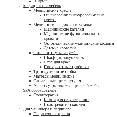
Ширмы
Медицинская мебель
Медицинские кресла
Гинекологические-урологические
кресла
Медицинские кровати и каталки
Медицинские каталки
Медицинские функциональные
кровати
Ортопедические медицинские кровати
Детские кроватки
Столики, стулья и тумбы
Шкаф для документов
Стол для врача
Прикроватные тумбочки
Трансфузионные стойки
Матрасы медицинские
Санитарные кресла-стулья
Акссессуары для медицинской мебели
SPA оборудование
Стоунтерапия
Камни для стоунтерапии
Подогреватели камней
Для маникюра и педикюра
Педикюрные кресла