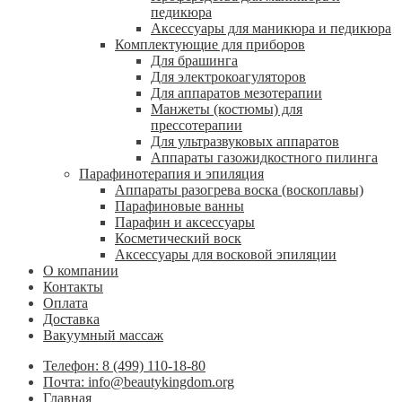
педикюра
Аксессуары для маникюра и педикюра
Комплектующие для приборов
Для брашинга
Для электрокоагуляторов
Для аппаратов мезотерапии
Манжеты (костюмы) для
прессотерапии
Для ультразвуковых аппаратов
Аппараты газожидкостного пилинга
Парафинотерапия и эпиляция
Аппараты разогрева воска (воскоплавы)
Парафиновые ванны
Парафин и аксессуары
Косметический воск
Аксессуары для восковой эпиляции
О компании
Контакты
Оплата
Доставка
Вакуумный массаж
Телефон: 8 (499) 110-18-80
Почта: info@beautykingdom.org
Главная