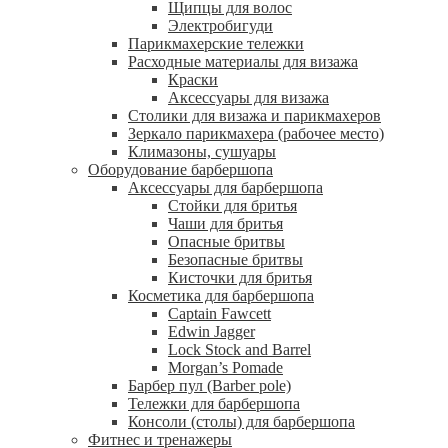
Щипцы для волос
Электробигуди
Парикмахерские тележки
Расходные материалы для визажа
Краски
Аксессуары для визажа
Столики для визажа и парикмахеров
Зеркало парикмахера (рабочее место)
Климазоны, сушуары
Оборудование барбершопа
Аксессуары для барбершопа
Стойки для бритья
Чаши для бритья
Опасные бритвы
Безопасные бритвы
Кисточки для бритья
Косметика для барбершопа
Captain Fawcett
Edwin Jagger
Lock Stock and Barrel
Morgan’s Pomade
Барбер пул (Barber pole)
Тележки для барбершопа
Консоли (столы) для барбершопа
Фитнес и тренажеры