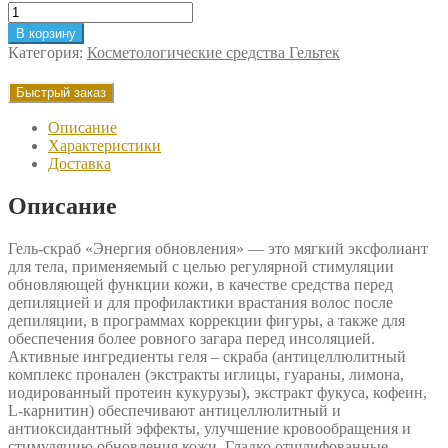
Количество
товара
В корзину
Гель-
Категория:
Косметологические средства Гельтек
скраб
Энергия
Быстрый заказ
обновления
0,16кг
Описание
Характеристики
Доставка
Описание
Гель-скраб «Энергия обновления» — это мягкий эксфолиант
для тела, применяемый с целью регулярной стимуляции
обновляющей функции кожи, в качестве средства перед
депиляцией и для профилактики врастания волос после
депиляции, в программах коррекции фигуры, а также для
обеспечения более ровного загара перед инсоляцией.
Активные ингредиенты геля – скраба (антицеллюлитный
комплекс пронален (экстракты иглицы, гуараны, лимона,
иодированный протеин кукурузы), экстракт фукуса, кофеин,
L-карнитин) обеспечивают антицеллюлитный и
антиоксидантный эффекты, улучшение кровообращения и
стимуляцию обновления кожи. Гладко отшлифованные