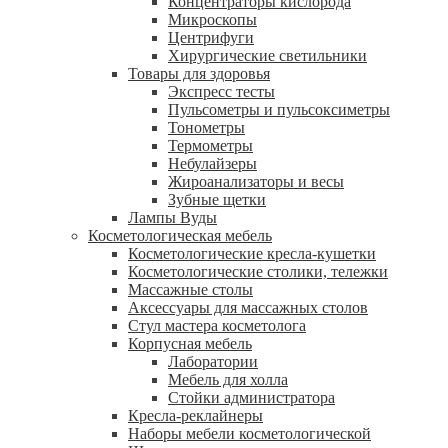
Концентраторы кислорода
Микроскопы
Центрифуги
Xирургические светильники
Товары для здоровья
Экспресс тесты
Пульсометры и пульсоксиметры
Тонометры
Термометры
Небулайзеры
Жироанализаторы и весы
Зубные щетки
Лампы Вуды
Косметологическая мебель
Косметологические кресла-кушетки
Косметологические столики, тележки
Массажные столы
Аксессуары для массажных столов
Стул мастера косметолога
Корпусная мебель
Лаборатории
Мебель для холла
Стойки администратора
Кресла-реклайнеры
Наборы мебели косметологической