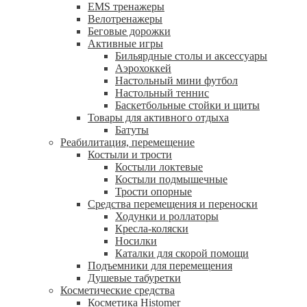
EMS тренажеры
Велотренажеры
Беговые дорожки
Активные игры
Бильярдные столы и аксессуары
Аэрохоккей
Настольный мини футбол
Настольный теннис
Баскетбольные стойки и щиты
Товары для активного отдыха
Батуты
Реабилитация, перемещение
Костыли и трости
Костыли локтевые
Костыли подмышечные
Трости опорные
Средства перемещения и переноски
Ходунки и роллаторы
Кресла-коляски
Носилки
Каталки для скорой помощи
Подъемники для перемещения
Душевые табуретки
Косметические средства
Косметика Histomer