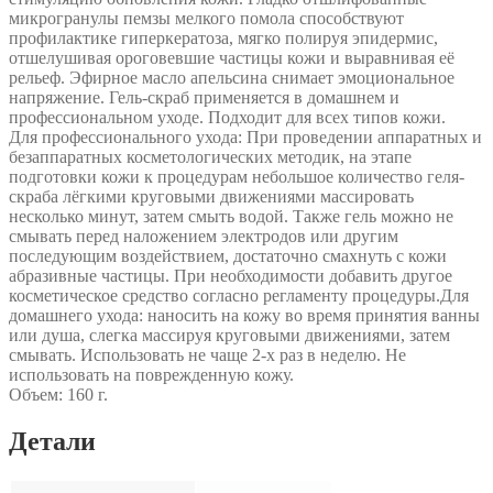
микрогранулы пемзы мелкого помола способствуют
профилактике гиперкератоза, мягко полируя эпидермис,
отшелушивая ороговевшие частицы кожи и выравнивая её
рельеф. Эфирное масло апельсина снимает эмоциональное
напряжение. Гель-скраб применяется в домашнем и
профессиональном уходе. Подходит для всех типов кожи.
Для профессионального ухода: При проведении аппаратных и
безаппаратных косметологических методик, на этапе
подготовки кожи к процедурам небольшое количество геля-
скраба лёгкими круговыми движениями массировать
несколько минут, затем смыть водой. Также гель можно не
смывать перед наложением электродов или другим
последующим воздействием, достаточно смахнуть с кожи
абразивные частицы. При необходимости добавить другое
косметическое средство согласно регламенту процедуры.Для
домашнего ухода: наносить на кожу во время принятия ванны
или душа, слегка массируя круговыми движениями, затем
смывать. Использовать не чаще 2-х раз в неделю. Не
использовать на поврежденную кожу.
Объем: 160 г.
Детали