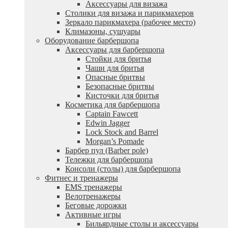
Аксессуары для визажа
Столики для визажа и парикмахеров
Зеркало парикмахера (рабочее место)
Климазоны, сушуары
Оборудование барбершопа
Аксессуары для барбершопа
Стойки для бритья
Чаши для бритья
Опасные бритвы
Безопасные бритвы
Кисточки для бритья
Косметика для барбершопа
Captain Fawcett
Edwin Jagger
Lock Stock and Barrel
Morgan’s Pomade
Барбер пул (Barber pole)
Тележки для барбершопа
Консоли (столы) для барбершопа
Фитнес и тренажеры
EMS тренажеры
Велотренажеры
Беговые дорожки
Активные игры
Бильярдные столы и аксессуары