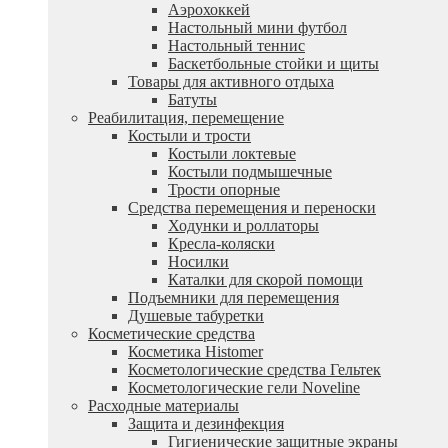
Аэрохоккей
Настольный мини футбол
Настольный теннис
Баскетбольные стойки и щиты
Товары для активного отдыха
Батуты
Реабилитация, перемещение
Костыли и трости
Костыли локтевые
Костыли подмышечные
Трости опорные
Средства перемещения и переноски
Ходунки и роллаторы
Кресла-коляски
Носилки
Каталки для скорой помощи
Подъемники для перемещения
Душевые табуретки
Косметические средства
Косметика Histomer
Косметологические средства Гельтек
Косметологические гели Noveline
Расходные материалы
Защита и дезинфекция
Гигиенические защитные экраны