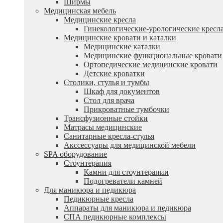
Ширмы
Медицинская мебель
Медицинские кресла
Гинекологические-урологические кресл
Медицинские кровати и каталки
Медицинские каталки
Медицинские функциональные кровати
Ортопедические медицинские кровати
Детские кроватки
Столики, стулья и тумбы
Шкаф для документов
Стол для врача
Прикроватные тумбочки
Трансфузионные стойки
Матрасы медицинские
Санитарные кресла-стулья
Акссессуары для медицинской мебели
SPA оборудование
Стоунтерапия
Камни для стоунтерапии
Подогреватели камней
Для маникюра и педикюра
Педикюрные кресла
Аппараты для маникюра и педикюра
СПА педикюрные комплексы