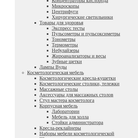
Концентраторы кислорода
Микроскопы
Центрифуги
Xирургические светильники
Товары для здоровья
Экспресс тесты
Пульсометры и пульсоксиметры
Тонометры
Термометры
Небулайзеры
Жироанализаторы и весы
Зубные щетки
Лампы Вуды
Косметологическая мебель
Косметологические кресла-кушетки
Косметологические столики, тележки
Массажные столы
Аксессуары для массажных столов
Стул мастера косметолога
Корпусная мебель
Лаборатории
Мебель для холла
Стойки администратора
Кресла-реклайнеры
Наборы мебели косметологической