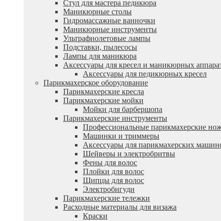
Стул для мастера педикюра
Маникюрные столы
Гидромассажные ванночки
Маникюрные инструменты
Ультрафиолетовые лампы
Подставки, пылесосы
Лампы для маникюра
Аксессуары для кресел и маникюрных аппара
Аксессуары для педикюрных кресел
Парикмахерское оборудование
Парикмахерские кресла
Парикмахерские мойки
Мойки для барбершопа
Парикмахерские инструменты
Профессиональные парикмахерские но
Машинки и триммеры
Аксессуары для парикмахерских машин
Шейверы и электробритвы
Фены для волос
Плойки для волос
Щипцы для волос
Электробигуди
Парикмахерские тележки
Расходные материалы для визажа
Краски