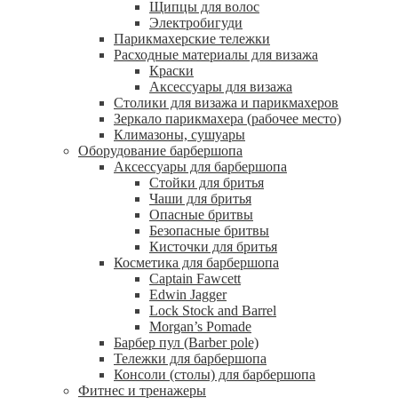
Щипцы для волос
Электробигуди
Парикмахерские тележки
Расходные материалы для визажа
Краски
Аксессуары для визажа
Столики для визажа и парикмахеров
Зеркало парикмахера (рабочее место)
Климазоны, сушуары
Оборудование барбершопа
Аксессуары для барбершопа
Стойки для бритья
Чаши для бритья
Опасные бритвы
Безопасные бритвы
Кисточки для бритья
Косметика для барбершопа
Captain Fawcett
Edwin Jagger
Lock Stock and Barrel
Morgan’s Pomade
Барбер пул (Barber pole)
Тележки для барбершопа
Консоли (столы) для барбершопа
Фитнес и тренажеры