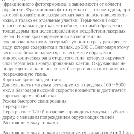
(фракционного фототермолиза) в зависимости от области
обработки. Фракционный фототермолиз — это методика, при
которой воздействие лазера затрагивает не всю поверхность
кожи, а только ее отдельные участки. Термический ожог
такого типа выглядит как «столбик», который образуется в
толще дермы при целенаправленном воздействии лазерных
лучей. В ходе кратковременного воздействия на
локализованную зону лазерный луч почти сразу разогревает
воду, которая содержится в тканях, до 300 С. Благодаря этому
весь «столбик» испаряется, а на его месте образуется
микроскопическая рана открытого типа, которую окружает
слои термически коагулированных клеток. Окружающая не
поврежденная ткань позволяет быстро и легко восстановить
поврежденную ткань.
Короткое время воздействия
Длительность импульса регулируется в пределах 100 ~ 5000
мкс, а благодаря высокой скорости воздействия достигается
короткое время обработки
Режим быстрого сканирования
Перекрытие
Перекрытие с 1-10 й позволяет проводить импульс глубоко в
дерму, с меньшим повреждением окружающих тканей
Расстояние между точками
Расстояние между точками регулируется в диапазоне от 0,1 до