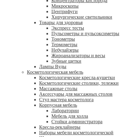
Концентраторы кислорода
Микроскопы
Центрифуги
Xирургические светильники
Товары для здоровья
Экспресс тесты
Пульсометры и пульсоксиметры
Тонометры
Термометры
Небулайзеры
Жироанализаторы и весы
Зубные щетки
Лампы Вуды
Косметологическая мебель
Косметологические кресла-кушетки
Косметологические столики, тележки
Массажные столы
Аксессуары для массажных столов
Стул мастера косметолога
Корпусная мебель
Лаборатории
Мебель для холла
Стойки администратора
Кресла-реклайнеры
Наборы мебели косметологической