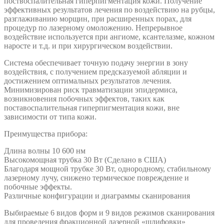
поствоспалительная гиперпигментация кожи. Получение
эффективных результатов лечения по воздействию на рубцы,
разглаживанию морщин, при расширенных порах, для
процедур по лазерному омоложению. Непрерывное
воздействие используется при ангиоме, ксантелазме, кожном
наросте и т.д. и при хирургическом воздействии.
Система обеспечивает точную подачу энергии в зону
воздействия, с получением предсказуемой абляции и
достижением оптимальных результатов лечения.
Минимизирован риск травматизации эпидермиса,
возникновения побочных эффектов, таких как
поставоспалительная гиперпигментация кожи, вне
зависимости от типа кожи.
Преимущества прибора:
Длина волны 10 600 нм
Высокомощная трубка 30 Вт (Сделано в США)
Благодаря мощной трубке 30 Вт, однородному, стабильному
лазерному лучу, снижено термическое повреждение и
побочные эффекты.
Различные конфигурации и диаграммы сканирования
Выбираемые 6 видов форм и 9 видов режимов сканирования
для проведения фракционной лазерной «шлифовки»