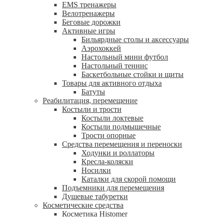
EMS тренажеры
Велотренажеры
Беговые дорожки
Активные игры
Бильярдные столы и аксессуары
Аэрохоккей
Настольный мини футбол
Настольный теннис
Баскетбольные стойки и щиты
Товары для активного отдыха
Батуты
Реабилитация, перемещение
Костыли и трости
Костыли локтевые
Костыли подмышечные
Трости опорные
Средства перемещения и переноски
Ходунки и роллаторы
Кресла-коляски
Носилки
Каталки для скорой помощи
Подъемники для перемещения
Душевые табуретки
Косметические средства
Косметика Histomer