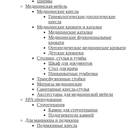
Ширмы
Медицинская мебель
Медицинские кресла
Гинекологические-урологические
кресла
Медицинские кровати и каталки
Медицинские каталки
Медицинские функциональные
кровати
Ортопедические медицинские кровати
Детские кроватки
Столики, стулья и тумбы
Шкаф для документов
Стол для врача
Прикроватные тумбочки
Трансфузионные стойки
Матрасы медицинские
Санитарные кресла-стулья
Акссессуары для медицинской мебели
SPA оборудование
Стоунтерапия
Камни для стоунтерапии
Подогреватели камней
Для маникюра и педикюра
Педикюрные кресла