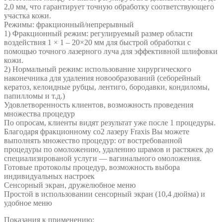
2,0 мм, что гарантирует точную обработку соответствующего
участка кожи.
Режимы: фракционный/непрерывный
1) Фракционный режим: регулируемый размер области
воздействия 1 × 1 – 20×20 мм для быстрой обработки с
помощью точного лазерного луча для эффективной шлифовки
кожи.
2) Нормальный режим: использование хирургического
наконечника для удаления новообразований (себорейный
кератоз, келоидные рубцы, лентиго, бородавки, кондиломы,
папилломы и т.д.)
Удовлетворенность клиентов, возможность проведения
множества процедур
По опросам, клиенты видят результат уже после 1 процедуры.
Благодаря фракционному co2 лазеру Fraxis Вы можете
выполнять множество процедур: от востребованной
процедуры по омоложению, удалению шрамов и растяжек до
специализированой услуги — вагинального омоложения.
Готовые протоколы процедур, возможность выбора
индивидуальных настроек
Сенсорный экран, дружелюбное меню
Простой в использовании сенсорный экран (10,4 дюйма) и
удобное меню
Показания к применению: