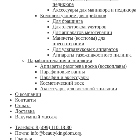
педикюра
Аксессуары для маникюра и педикюра
Комплектующие для приборов
Для брашинга
Для электрокоагуляторов
Для аппаратов мезотерапии
Манжеты (костюмы) для
прессотерапии
Для ультразвуковых аппаратов
Аппараты газожидкостного пилинга
Парафинотерапия и эпиляция
Аппараты разогрева воска (воскоплавы)
Парафиновые ванны
Парафин и аксессуары
Косметический воск
Аксессуары для восковой эпиляции
О компании
Контакты
Оплата
Доставка
Вакуумный массаж
Телефон: 8 (499) 110-18-80
Почта: info@beautykingdom.org
Главная