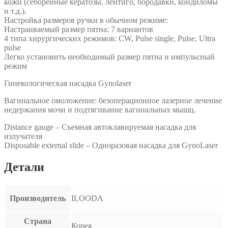
кожи (себорейные кератозы, лентиго, бородавки, кондиломы
и т.д.).
Настройка размеров ручки в обычном режиме:
Настраиваемый размер пятна: 7 вариантов
4 типа хирургических режимов: CW, Pulse single, Pulse, Ultra
pulse
Легко установить необходимый размер пятна и импульсный
режим
Гинекологическая насадка Gynolaser
Вагинальное омоложение: безоперационное лазерное лечение
недержания мочи и подтягивание вагинальных мышц.
Distance gauge – Съемная автоклавируемая насадка для
излучателя
Disposable external slide – Одноразовая насадка для GynoLaser
Детали
Производитель
ILOODA
Страна
Корея