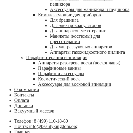
педикюра
Аксессуары для маникюра и педикюра
Комплектующие для приборов
Для брашинга
Для электрокоагуляторов
Для аппаратов мезотерапии
Манжеты (костюмы) для
прессотерапии
Для ультразвуковых аппаратов
Аппараты газожидкостного пилинга
Парафинотерапия и эпиляция
Аппараты разогрева воска (воскоплавы)
Парафиновые ванны
Парафин и аксессуары
Косметический воск
Аксессуары для восковой эпиляции
О компании
Контакты
Оплата
Доставка
Вакуумный массаж
Телефон: 8 (499) 110-18-80
Почта: info@beautykingdom.org
Главная