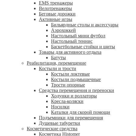
EMS тренажеры
Велотренажеры
Беговые дорожки
Активные игры
Бильярдные столы и аксессуары
Аэрохоккей
Настольный мини футбол
Настольный теннис
Баскетбольные стойки и щиты
Товары для активного отдыха
Батуты
Реабилитация, перемещение
Костыли и трости
Костыли локтевые
Костыли подмышечные
Трости опорные
Средства перемещения и переноски
Ходунки и роллаторы
Кресла-коляски
Носилки
Каталки для скорой помощи
Подъемники для перемещения
Душевые табуретки
Косметические средства
Косметика Histomer