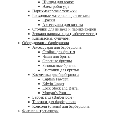
Щипцы для волос
Электробигуди
Парикмахерские тележки
Расходные материалы для визажа
Краски
Аксессуары для визажа
Столики для визажа и парикмахеров
Зеркало парикмахера (рабочее место)
Климазоны, сушуары
Оборудование барбершопа
Аксессуары для барбершопа
Стойки для бритья
Чаши для бритья
Опасные бритвы
Безопасные бритвы
Кисточки для бритья
Косметика для барбершопа
Captain Fawcett
Edwin Jagger
Lock Stock and Barrel
Morgan’s Pomade
Барбер пул (Barber pole)
Тележки для барбершопа
Консоли (столы) для барбершопа
Фитнес и тренажеры