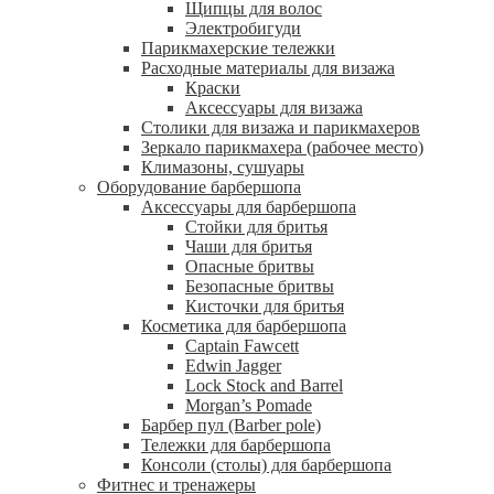
Щипцы для волос
Электробигуди
Парикмахерские тележки
Расходные материалы для визажа
Краски
Аксессуары для визажа
Столики для визажа и парикмахеров
Зеркало парикмахера (рабочее место)
Климазоны, сушуары
Оборудование барбершопа
Аксессуары для барбершопа
Стойки для бритья
Чаши для бритья
Опасные бритвы
Безопасные бритвы
Кисточки для бритья
Косметика для барбершопа
Captain Fawcett
Edwin Jagger
Lock Stock and Barrel
Morgan’s Pomade
Барбер пул (Barber pole)
Тележки для барбершопа
Консоли (столы) для барбершопа
Фитнес и тренажеры