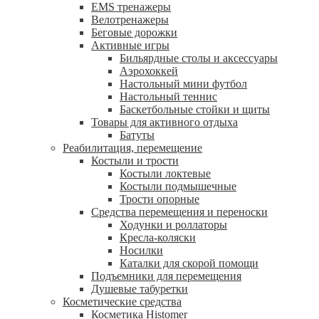
EMS тренажеры
Велотренажеры
Беговые дорожки
Активные игры
Бильярдные столы и аксессуары
Аэрохоккей
Настольный мини футбол
Настольный теннис
Баскетбольные стойки и щиты
Товары для активного отдыха
Батуты
Реабилитация, перемещение
Костыли и трости
Костыли локтевые
Костыли подмышечные
Трости опорные
Средства перемещения и переноски
Ходунки и роллаторы
Кресла-коляски
Носилки
Каталки для скорой помощи
Подъемники для перемещения
Душевые табуретки
Косметические средства
Косметика Histomer