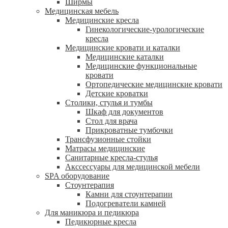
Ширмы
Медицинская мебель
Медицинские кресла
Гинекологические-урологические
кресла
Медицинские кровати и каталки
Медицинские каталки
Медицинские функциональные
кровати
Ортопедические медицинские кровати
Детские кроватки
Столики, стулья и тумбы
Шкаф для документов
Стол для врача
Прикроватные тумбочки
Трансфузионные стойки
Матрасы медицинские
Санитарные кресла-стулья
Акссессуары для медицинской мебели
SPA оборудование
Стоунтерапия
Камни для стоунтерапии
Подогреватели камней
Для маникюра и педикюра
Педикюрные кресла