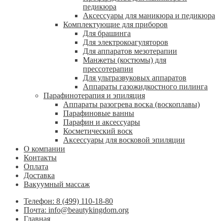
педикюра
Аксессуары для маникюра и педикюра
Комплектующие для приборов
Для брашинга
Для электрокоагуляторов
Для аппаратов мезотерапии
Манжеты (костюмы) для
прессотерапии
Для ультразвуковых аппаратов
Аппараты газожидкостного пилинга
Парафинотерапия и эпиляция
Аппараты разогрева воска (воскоплавы)
Парафиновые ванны
Парафин и аксессуары
Косметический воск
Аксессуары для восковой эпиляции
О компании
Контакты
Оплата
Доставка
Вакуумный массаж
Телефон: 8 (499) 110-18-80
Почта: info@beautykingdom.org
Главная