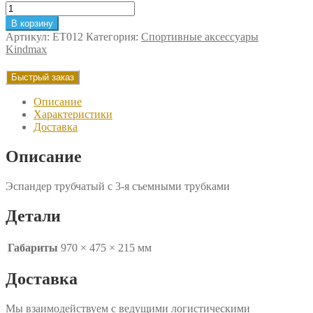
Количество
товара
В корзину
Эспандер
Артикул:
ET012
Категория:
Спортивные аксессуары
трубчатый
Kindmax
с
3-
Быстрый заказ
я
съемными
Описание
трубками
Характеристики
Доставка
Описание
Эспандер трубчатый с 3-я съемными трубками
Детали
Габариты
970 × 475 × 215 мм
Доставка
Мы взаимодействуем с ведущими логистическими