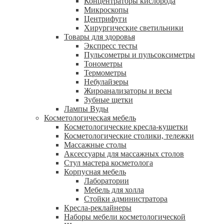
Концентраторы кислорода
Микроскопы
Центрифуги
Xирургические светильники
Товары для здоровья
Экспресс тесты
Пульсометры и пульсоксиметры
Тонометры
Термометры
Небулайзеры
Жироанализаторы и весы
Зубные щетки
Лампы Вуды
Косметологическая мебель
Косметологические кресла-кушетки
Косметологические столики, тележки
Массажные столы
Аксессуары для массажных столов
Стул мастера косметолога
Корпусная мебель
Лаборатории
Мебель для холла
Стойки администратора
Кресла-реклайнеры
Наборы мебели косметологической