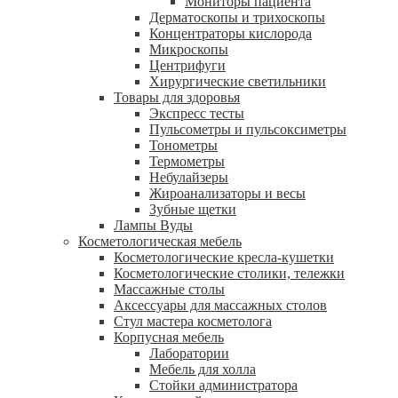
Мониторы пациента
Дерматоскопы и трихоскопы
Концентраторы кислорода
Микроскопы
Центрифуги
Xирургические светильники
Товары для здоровья
Экспресс тесты
Пульсометры и пульсоксиметры
Тонометры
Термометры
Небулайзеры
Жироанализаторы и весы
Зубные щетки
Лампы Вуды
Косметологическая мебель
Косметологические кресла-кушетки
Косметологические столики, тележки
Массажные столы
Аксессуары для массажных столов
Стул мастера косметолога
Корпусная мебель
Лаборатории
Мебель для холла
Стойки администратора