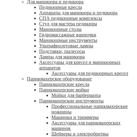
Для маникюра и педикюра
Педикюрные кресла
Аппараты для маникюра и педикюра
СПА педикюрные комплексы
Стул для мастера педикюра
Маникюрные столы
Гидромассажные ванночки
Маникюрные инструменты
Ультрафиолетовые лампы
Подставки, пылесосы
Лампы для маникюра
Аксессуары для кресел и маникюрных
аппаратов
Аксессуары для педикюрных кресел
Парикмахерское оборудование
Парикмахерские кресла
Парикмахерские мойки
Мойки для барбершопа
Парикмахерские инструменты
Профессиональные парикмахерские
ножницы
Машинки и триммеры
Аксессуары для парикмахерских
машинок
Шейверы и электробритвы