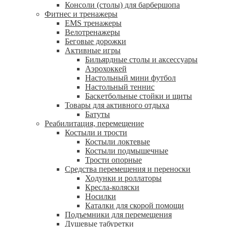
Консоли (столы) для барбершопа
Фитнес и тренажеры
EMS тренажеры
Велотренажеры
Беговые дорожки
Активные игры
Бильярдные столы и аксессуары
Аэрохоккей
Настольный мини футбол
Настольный теннис
Баскетбольные стойки и щиты
Товары для активного отдыха
Батуты
Реабилитация, перемещение
Костыли и трости
Костыли локтевые
Костыли подмышечные
Трости опорные
Средства перемещения и переноски
Ходунки и роллаторы
Кресла-коляски
Носилки
Каталки для скорой помощи
Подъемники для перемещения
Душевые табуретки