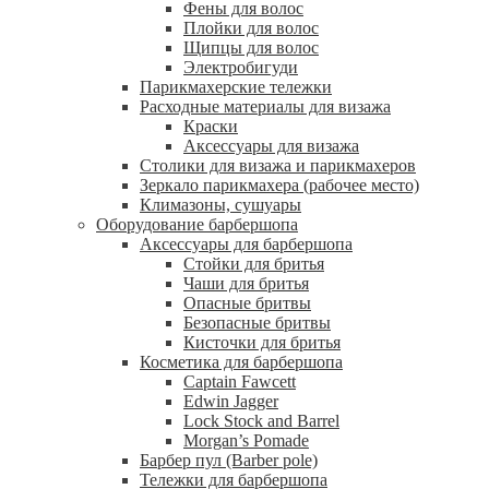
Фены для волос
Плойки для волос
Щипцы для волос
Электробигуди
Парикмахерские тележки
Расходные материалы для визажа
Краски
Аксессуары для визажа
Столики для визажа и парикмахеров
Зеркало парикмахера (рабочее место)
Климазоны, сушуары
Оборудование барбершопа
Аксессуары для барбершопа
Стойки для бритья
Чаши для бритья
Опасные бритвы
Безопасные бритвы
Кисточки для бритья
Косметика для барбершопа
Captain Fawcett
Edwin Jagger
Lock Stock and Barrel
Morgan’s Pomade
Барбер пул (Barber pole)
Тележки для барбершопа