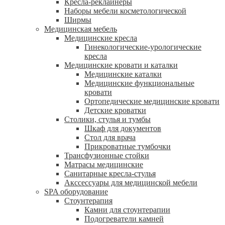
Кресла-реклайнеры
Наборы мебели косметологической
Ширмы
Медицинская мебель
Медицинские кресла
Гинекологические-урологические
кресла
Медицинские кровати и каталки
Медицинские каталки
Медицинские функциональные
кровати
Ортопедические медицинские кровати
Детские кроватки
Столики, стулья и тумбы
Шкаф для документов
Стол для врача
Прикроватные тумбочки
Трансфузионные стойки
Матрасы медицинские
Санитарные кресла-стулья
Акссессуары для медицинской мебели
SPA оборудование
Стоунтерапия
Камни для стоунтерапии
Подогреватели камней