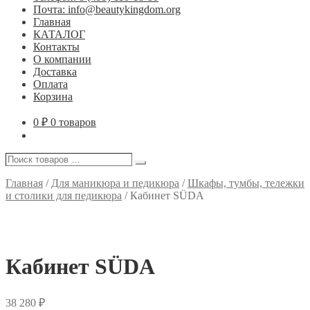
Почта: info@beautykingdom.org
Главная
КАТАЛОГ
Контакты
О компании
Доставка
Оплата
Корзина
0
₽
0 товаров
Поиск
Поиск
товаров
…
Главная
/
Для маникюра и педикюра
/
Шкафы, тумбы, тележки
и столики для педикюра
/
Кабинет SÜDА
Кабинет SÜDА
38 280
₽