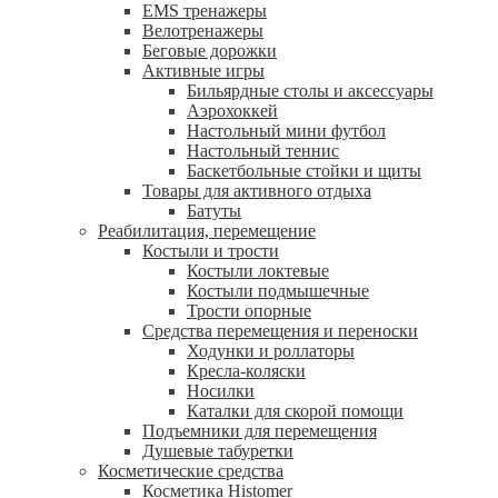
EMS тренажеры
Велотренажеры
Беговые дорожки
Активные игры
Бильярдные столы и аксессуары
Аэрохоккей
Настольный мини футбол
Настольный теннис
Баскетбольные стойки и щиты
Товары для активного отдыха
Батуты
Реабилитация, перемещение
Костыли и трости
Костыли локтевые
Костыли подмышечные
Трости опорные
Средства перемещения и переноски
Ходунки и роллаторы
Кресла-коляски
Носилки
Каталки для скорой помощи
Подъемники для перемещения
Душевые табуретки
Косметические средства
Косметика Histomer