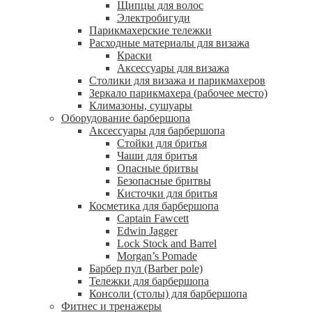
Щипцы для волос
Электробигуди
Парикмахерские тележки
Расходные материалы для визажа
Краски
Аксессуары для визажа
Столики для визажа и парикмахеров
Зеркало парикмахера (рабочее место)
Климазоны, сушуары
Оборудование барбершопа
Аксессуары для барбершопа
Стойки для бритья
Чаши для бритья
Опасные бритвы
Безопасные бритвы
Кисточки для бритья
Косметика для барбершопа
Captain Fawcett
Edwin Jagger
Lock Stock and Barrel
Morgan’s Pomade
Барбер пул (Barber pole)
Тележки для барбершопа
Консоли (столы) для барбершопа
Фитнес и тренажеры