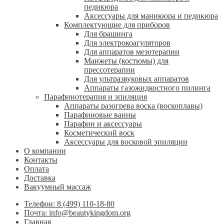
педикюра
Аксессуары для маникюра и педикюра
Комплектующие для приборов
Для брашинга
Для электрокоагуляторов
Для аппаратов мезотерапии
Манжеты (костюмы) для
прессотерапии
Для ультразвуковых аппаратов
Аппараты газожидкостного пилинга
Парафинотерапия и эпиляция
Аппараты разогрева воска (воскоплавы)
Парафиновые ванны
Парафин и аксессуары
Косметический воск
Аксессуары для восковой эпиляции
О компании
Контакты
Оплата
Доставка
Вакуумный массаж
Телефон: 8 (499) 110-18-80
Почта: info@beautykingdom.org
Главная