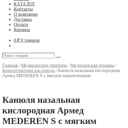
КАТАЛОГ
Контакты
О компании
Доставка
Оплата
Корзина
0
₽
0 товаров
Поиск
Поиск
товаров
…
Главная
/
Медицинские приборы
/
Медицинская техника
/
Концентраторы кислорода
/
Канюля назальная кислородная
Армед MEDEREN S с мягким наконечником
Канюля назальная
кислородная Армед
MEDEREN S с мягким