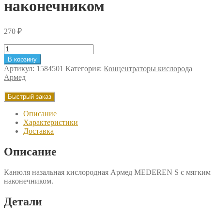
наконечником
270
₽
Количество
товара
В корзину
Канюля
Артикул:
1584501
Категория:
Концентраторы кислорода
назальная
Армед
кислородная
Армед
Быстрый заказ
MEDEREN
S
Описание
с
Характеристики
мягким
Доставка
наконечником
Описание
Канюля назальная кислородная Армед MEDEREN S с мягким
наконечником.
Детали