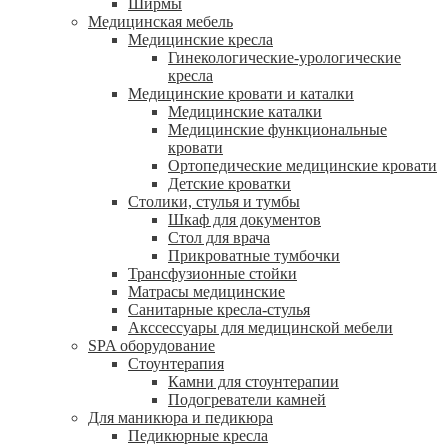
Ширмы
Медицинская мебель
Медицинские кресла
Гинекологические-урологические
кресла
Медицинские кровати и каталки
Медицинские каталки
Медицинские функциональные
кровати
Ортопедические медицинские кровати
Детские кроватки
Столики, стулья и тумбы
Шкаф для документов
Стол для врача
Прикроватные тумбочки
Трансфузионные стойки
Матрасы медицинские
Санитарные кресла-стулья
Акссессуары для медицинской мебели
SPA оборудование
Стоунтерапия
Камни для стоунтерапии
Подогреватели камней
Для маникюра и педикюра
Педикюрные кресла