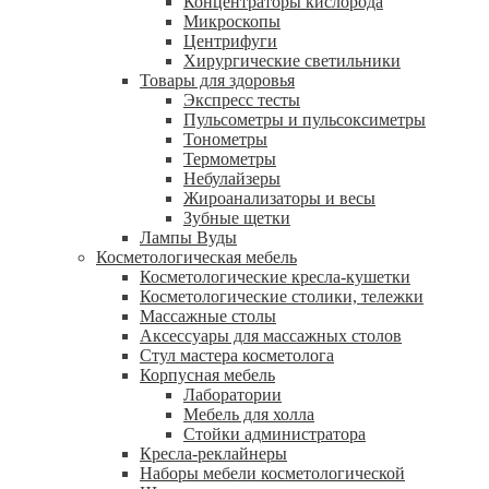
Концентраторы кислорода
Микроскопы
Центрифуги
Xирургические светильники
Товары для здоровья
Экспресс тесты
Пульсометры и пульсоксиметры
Тонометры
Термометры
Небулайзеры
Жироанализаторы и весы
Зубные щетки
Лампы Вуды
Косметологическая мебель
Косметологические кресла-кушетки
Косметологические столики, тележки
Массажные столы
Аксессуары для массажных столов
Стул мастера косметолога
Корпусная мебель
Лаборатории
Мебель для холла
Стойки администратора
Кресла-реклайнеры
Наборы мебели косметологической