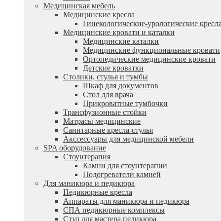
Медицинская мебель
Медицинские кресла
Гинекологические-урологические кресл
Медицинские кровати и каталки
Медицинские каталки
Медицинские функциональные кровати
Ортопедические медицинские кровати
Детские кроватки
Столики, стулья и тумбы
Шкаф для документов
Стол для врача
Прикроватные тумбочки
Трансфузионные стойки
Матрасы медицинские
Санитарные кресла-стулья
Акссессуары для медицинской мебели
SPA оборудование
Стоунтерапия
Камни для стоунтерапии
Подогреватели камней
Для маникюра и педикюра
Педикюрные кресла
Аппараты для маникюра и педикюра
СПА педикюрные комплексы
Стул для мастера педикюра