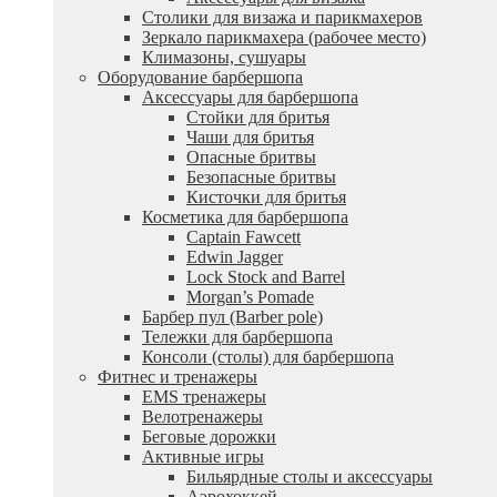
Столики для визажа и парикмахеров
Зеркало парикмахера (рабочее место)
Климазоны, сушуары
Оборудование барбершопа
Аксессуары для барбершопа
Стойки для бритья
Чаши для бритья
Опасные бритвы
Безопасные бритвы
Кисточки для бритья
Косметика для барбершопа
Captain Fawcett
Edwin Jagger
Lock Stock and Barrel
Morgan’s Pomade
Барбер пул (Barber pole)
Тележки для барбершопа
Консоли (столы) для барбершопа
Фитнес и тренажеры
EMS тренажеры
Велотренажеры
Беговые дорожки
Активные игры
Бильярдные столы и аксессуары
Аэрохоккей