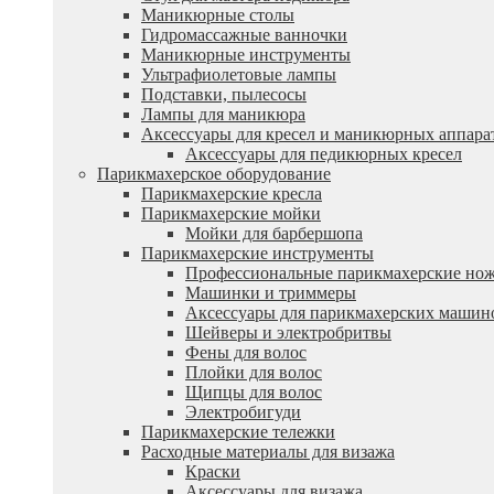
Маникюрные столы
Гидромассажные ванночки
Маникюрные инструменты
Ультрафиолетовые лампы
Подставки, пылесосы
Лампы для маникюра
Аксессуары для кресел и маникюрных аппара
Аксессуары для педикюрных кресел
Парикмахерское оборудование
Парикмахерские кресла
Парикмахерские мойки
Мойки для барбершопа
Парикмахерские инструменты
Профессиональные парикмахерские но
Машинки и триммеры
Аксессуары для парикмахерских машин
Шейверы и электробритвы
Фены для волос
Плойки для волос
Щипцы для волос
Электробигуди
Парикмахерские тележки
Расходные материалы для визажа
Краски
Аксессуары для визажа