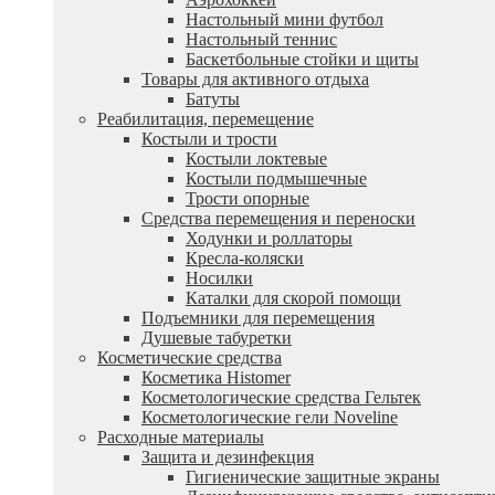
Настольный мини футбол
Настольный теннис
Баскетбольные стойки и щиты
Товары для активного отдыха
Батуты
Реабилитация, перемещение
Костыли и трости
Костыли локтевые
Костыли подмышечные
Трости опорные
Средства перемещения и переноски
Ходунки и роллаторы
Кресла-коляски
Носилки
Каталки для скорой помощи
Подъемники для перемещения
Душевые табуретки
Косметические средства
Косметика Histomer
Косметологические средства Гельтек
Косметологические гели Noveline
Расходные материалы
Защита и дезинфекция
Гигиенические защитные экраны