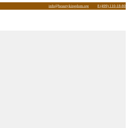
info@beautykingdom.org
8 (499) 110-18-80