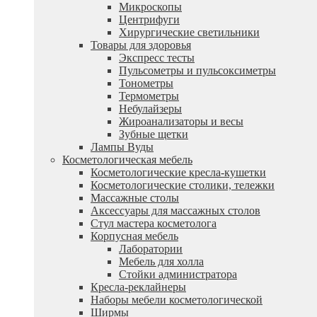
Микроскопы
Центрифуги
Xирургические светильники
Товары для здоровья
Экспресс тесты
Пульсометры и пульсоксиметры
Тонометры
Термометры
Небулайзеры
Жироанализаторы и весы
Зубные щетки
Лампы Вуды
Косметологическая мебель
Косметологические кресла-кушетки
Косметологические столики, тележки
Массажные столы
Аксессуары для массажных столов
Стул мастера косметолога
Корпусная мебель
Лаборатории
Мебель для холла
Стойки администратора
Кресла-реклайнеры
Наборы мебели косметологической
Ширмы