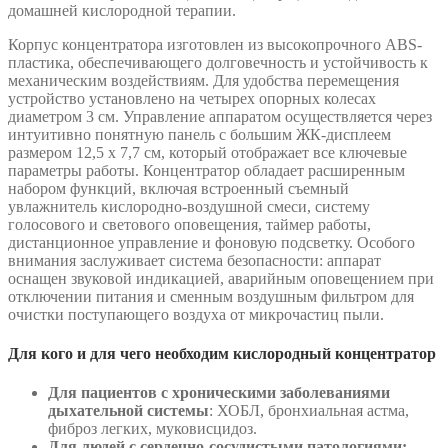
домашней кислородной терапии.
Корпус концентратора изготовлен из высокопрочного ABS-
пластика, обеспечивающего долговечность и устойчивость к
механическим воздействиям. Для удобства перемещения
устройство установлено на четырех опорных колесах
диаметром 3 см. Управление аппаратом осуществляется через
интуитивно понятную панель с большим ЖК-дисплеем
размером 12,5 x 7,7 см, который отображает все ключевые
параметры работы. Концентратор обладает расширенным
набором функций, включая встроенный съемный
увлажнитель кислородно-воздушной смеси, систему
голосового и светового оповещения, таймер работы,
дистанционное управление и фоновую подсветку. Особого
внимания заслуживает система безопасности: аппарат
оснащен звуковой индикацией, аварийным оповещением при
отключении питания и сменным воздушным фильтром для
очистки поступающего воздуха от микрочастиц пыли.
Для кого и для чего необходим кислородный концентратор
Для пациентов с хроническими заболеваниями
дыхательной системы
: ХОБЛ, бронхиальная астма,
фиброз легких, муковисцидоз.
Для людей с сердечно-сосудистыми патологиями: