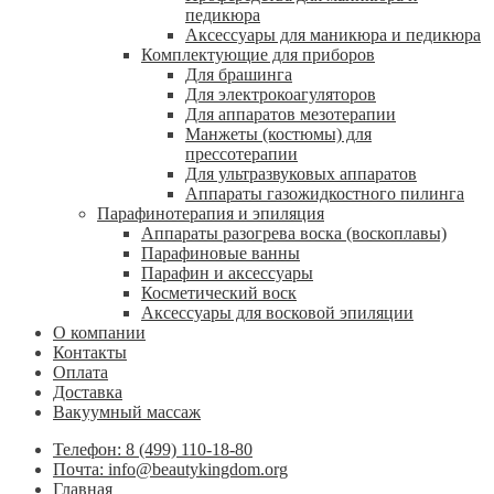
педикюра
Аксессуары для маникюра и педикюра
Комплектующие для приборов
Для брашинга
Для электрокоагуляторов
Для аппаратов мезотерапии
Манжеты (костюмы) для
прессотерапии
Для ультразвуковых аппаратов
Аппараты газожидкостного пилинга
Парафинотерапия и эпиляция
Аппараты разогрева воска (воскоплавы)
Парафиновые ванны
Парафин и аксессуары
Косметический воск
Аксессуары для восковой эпиляции
О компании
Контакты
Оплата
Доставка
Вакуумный массаж
Телефон: 8 (499) 110-18-80
Почта: info@beautykingdom.org
Главная