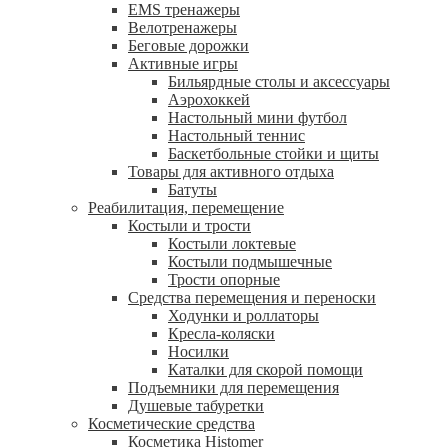
EMS тренажеры
Велотренажеры
Беговые дорожки
Активные игры
Бильярдные столы и аксессуары
Аэрохоккей
Настольный мини футбол
Настольный теннис
Баскетбольные стойки и щиты
Товары для активного отдыха
Батуты
Реабилитация, перемещение
Костыли и трости
Костыли локтевые
Костыли подмышечные
Трости опорные
Средства перемещения и переноски
Ходунки и роллаторы
Кресла-коляски
Носилки
Каталки для скорой помощи
Подъемники для перемещения
Душевые табуретки
Косметические средства
Косметика Histomer