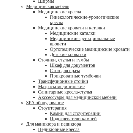
Ширмы
Медицинская мебель
Медицинские кресла
Гинекологические-урологические
кресла
Медицинские кровати и каталки
Медицинские каталки
Медицинские функциональные
кровати
Ортопедические медицинские кровати
Детские кроватки
Столики, стулья и тумбы
Шкаф для документов
Стол для врача
Прикроватные тумбочки
Трансфузионные стойки
Матрасы медицинские
Санитарные кресла-стулья
Акссессуары для медицинской мебели
SPA оборудование
Стоунтерапия
Камни для стоунтерапии
Подогреватели камней
Для маникюра и педикюра
Педикюрные кресла