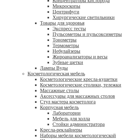
Концентраторы кислорода
Микроскопы
Центрифуги
Xирургические светильники
Товары для здоровья
Экспресс тесты
Пульсометры и пульсоксиметры
Тонометры
Термометры
Небулайзеры
Жироанализаторы и весы
Зубные щетки
Лампы Вуды
Косметологическая мебель
Косметологические кресла-кушетки
Косметологические столики, тележки
Массажные столы
Аксессуары для массажных столов
Стул мастера косметолога
Корпусная мебель
Лаборатории
Мебель для холла
Стойки администратора
Кресла-реклайнеры
Наборы мебели косметологической