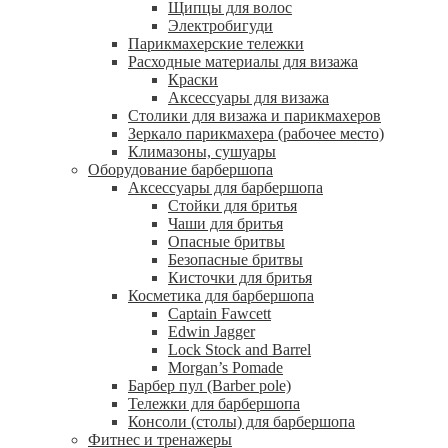
Щипцы для волос
Электробигуди
Парикмахерские тележки
Расходные материалы для визажа
Краски
Аксессуары для визажа
Столики для визажа и парикмахеров
Зеркало парикмахера (рабочее место)
Климазоны, сушуары
Оборудование барбершопа
Аксессуары для барбершопа
Стойки для бритья
Чаши для бритья
Опасные бритвы
Безопасные бритвы
Кисточки для бритья
Косметика для барбершопа
Captain Fawcett
Edwin Jagger
Lock Stock and Barrel
Morgan’s Pomade
Барбер пул (Barber pole)
Тележки для барбершопа
Консоли (столы) для барбершопа
Фитнес и тренажеры