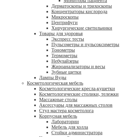
Мониторы пациента
Дерматоскопы и трихоскопы
Концентраторы кислорода
Микроскопы
Центрифуги
Xирургические светильники
Товары для здоровья
Экспресс тесты
Пульсометры и пульсоксиметры
Тонометры
Термометры
Небулайзеры
Жироанализаторы и весы
Зубные щетки
Лампы Вуды
Косметологическая мебель
Косметологические кресла-кушетки
Косметологические столики, тележки
Массажные столы
Аксессуары для массажных столов
Стул мастера косметолога
Корпусная мебель
Лаборатории
Мебель для холла
Стойки администратора