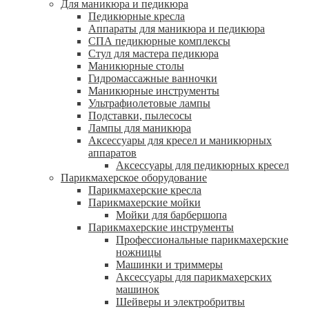
Для маникюра и педикюра
Педикюрные кресла
Аппараты для маникюра и педикюра
СПА педикюрные комплексы
Стул для мастера педикюра
Маникюрные столы
Гидромассажные ванночки
Маникюрные инструменты
Ультрафиолетовые лампы
Подставки, пылесосы
Лампы для маникюра
Аксессуары для кресел и маникюрных
аппаратов
Аксессуары для педикюрных кресел
Парикмахерское оборудование
Парикмахерские кресла
Парикмахерские мойки
Мойки для барбершопа
Парикмахерские инструменты
Профессиональные парикмахерские
ножницы
Машинки и триммеры
Аксессуары для парикмахерских
машинок
Шейверы и электробритвы