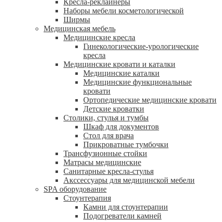
Кресла-реклайнеры
Наборы мебели косметологической
Ширмы
Медицинская мебель
Медицинские кресла
Гинекологические-урологические
кресла
Медицинские кровати и каталки
Медицинские каталки
Медицинские функциональные
кровати
Ортопедические медицинские кровати
Детские кроватки
Столики, стулья и тумбы
Шкаф для документов
Стол для врача
Прикроватные тумбочки
Трансфузионные стойки
Матрасы медицинские
Санитарные кресла-стулья
Акссессуары для медицинской мебели
SPA оборудование
Стоунтерапия
Камни для стоунтерапии
Подогреватели камней