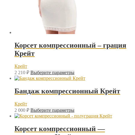
Корсет компрессионный – грация
Крейт
Крейт
Этот
2 210
₽
Выберите параметры
товар
имеет
несколько
Бандаж компрессионный Крейт
вариаций.
Опции
Крейт
можно
Этот
выбрать
2 000
₽
Выберите параметры
товар
на
имеет
странице
несколько
товара.
Корсет компрессионный —
вариаций.