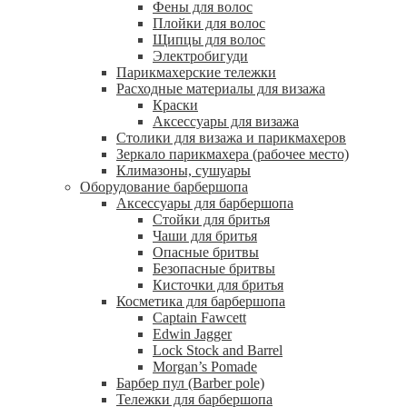
Фены для волос
Плойки для волос
Щипцы для волос
Электробигуди
Парикмахерские тележки
Расходные материалы для визажа
Краски
Аксессуары для визажа
Столики для визажа и парикмахеров
Зеркало парикмахера (рабочее место)
Климазоны, сушуары
Оборудование барбершопа
Аксессуары для барбершопа
Стойки для бритья
Чаши для бритья
Опасные бритвы
Безопасные бритвы
Кисточки для бритья
Косметика для барбершопа
Captain Fawcett
Edwin Jagger
Lock Stock and Barrel
Morgan’s Pomade
Барбер пул (Barber pole)
Тележки для барбершопа