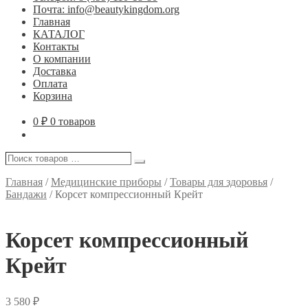
Почта: info@beautykingdom.org
Главная
КАТАЛОГ
Контакты
О компании
Доставка
Оплата
Корзина
0
₽
0 товаров
Поиск
Поиск
товаров
…
Главная
/
Медицинские приборы
/
Товары для здоровья
/
Бандажи
/
Корсет компрессионный Крейт
Корсет компрессионный
Крейт
3 580
₽