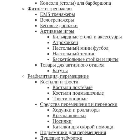
Консоли (столы) для барбершопа
Фитнес и тренажеры
EMS тренажеры
Велотренажеры
Беговые дорожки
Активные игры
Бильярдные столы и аксессуары
Аэрохоккей
Настольный мини футбол
Настольный теннис
Баскетбольные стойки и щиты
Товары для активного отдыха
Батуты
Реабилитация, перемещение
Костыли и трости
Костыли локтевые
Костыли подмышечные
Трости опорные
Средства перемещения и переноски
Ходунки и роллаторы
Кресла-коляски
Носилки
Каталки для скорой помощи
Подъемники для перемещения
Душевые табуретки