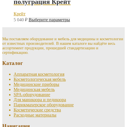
полуграция Крейт
Опции
можно
выбрать
Крейт
на
Этот
5 040
₽
Выберите параметры
странице
товар
товара.
имеет
несколько
вариаций.
Мы поставляем оборудование и мебель для медицины и косметологии
от известных производителей. В нашем каталоге вы найдёте весь
Опции
ассортимент продукции, прошедшей стандартизацию и
можно
сертификацию.
выбрать
на
Каталог
странице
товара.
Аппаратная косметология
Косметологическая мебель
Медицинские приборы
Медицинская мебель
SPA-оборудование
Для маникюра и педикюра
Парикмахерское оборудование
Косметические средства
Расходные материалы
Навигация