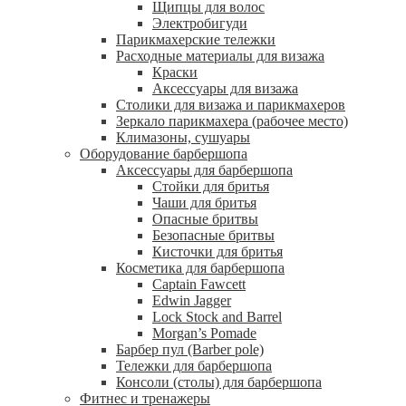
Щипцы для волос
Электробигуди
Парикмахерские тележки
Расходные материалы для визажа
Краски
Аксессуары для визажа
Столики для визажа и парикмахеров
Зеркало парикмахера (рабочее место)
Климазоны, сушуары
Оборудование барбершопа
Аксессуары для барбершопа
Стойки для бритья
Чаши для бритья
Опасные бритвы
Безопасные бритвы
Кисточки для бритья
Косметика для барбершопа
Captain Fawcett
Edwin Jagger
Lock Stock and Barrel
Morgan’s Pomade
Барбер пул (Barber pole)
Тележки для барбершопа
Консоли (столы) для барбершопа
Фитнес и тренажеры