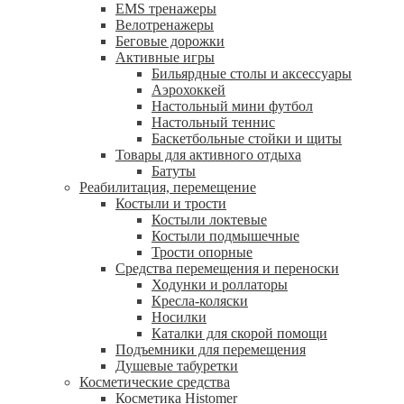
EMS тренажеры
Велотренажеры
Беговые дорожки
Активные игры
Бильярдные столы и аксессуары
Аэрохоккей
Настольный мини футбол
Настольный теннис
Баскетбольные стойки и щиты
Товары для активного отдыха
Батуты
Реабилитация, перемещение
Костыли и трости
Костыли локтевые
Костыли подмышечные
Трости опорные
Средства перемещения и переноски
Ходунки и роллаторы
Кресла-коляски
Носилки
Каталки для скорой помощи
Подъемники для перемещения
Душевые табуретки
Косметические средства
Косметика Histomer