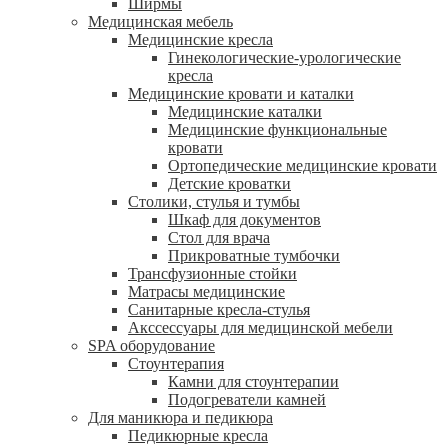
Ширмы
Медицинская мебель
Медицинские кресла
Гинекологические-урологические
кресла
Медицинские кровати и каталки
Медицинские каталки
Медицинские функциональные
кровати
Ортопедические медицинские кровати
Детские кроватки
Столики, стулья и тумбы
Шкаф для документов
Стол для врача
Прикроватные тумбочки
Трансфузионные стойки
Матрасы медицинские
Санитарные кресла-стулья
Акссессуары для медицинской мебели
SPA оборудование
Стоунтерапия
Камни для стоунтерапии
Подогреватели камней
Для маникюра и педикюра
Педикюрные кресла