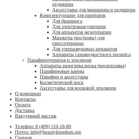
педикюра
Аксессуары для маникюра и педикюра
Комплектующие для приборов
Для брашинга
Для электрокоагуляторов
Для аппаратов мезотерапии
Манжеты (костюмы) для
прессотерапии
Для ультразвуковых аппаратов
Аппараты газожидкостного пилинга
Парафинотерапия и эпиляция
Аппараты разогрева воска (воскоплавы)
Парафиновые ванны
Парафин и аксессуары
Косметический воск
Аксессуары для восковой эпиляции
О компании
Контакты
Оплата
Доставка
Вакуумный массаж
Телефон: 8 (499) 110-18-80
Почта: info@beautykingdom.org
Главная