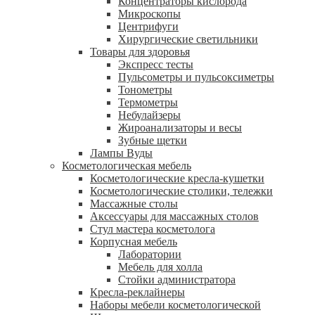
Концентраторы кислорода
Микроскопы
Центрифуги
Xирургические светильники
Товары для здоровья
Экспресс тесты
Пульсометры и пульсоксиметры
Тонометры
Термометры
Небулайзеры
Жироанализаторы и весы
Зубные щетки
Лампы Вуды
Косметологическая мебель
Косметологические кресла-кушетки
Косметологические столики, тележки
Массажные столы
Аксессуары для массажных столов
Стул мастера косметолога
Корпусная мебель
Лаборатории
Мебель для холла
Стойки администратора
Кресла-реклайнеры
Наборы мебели косметологической