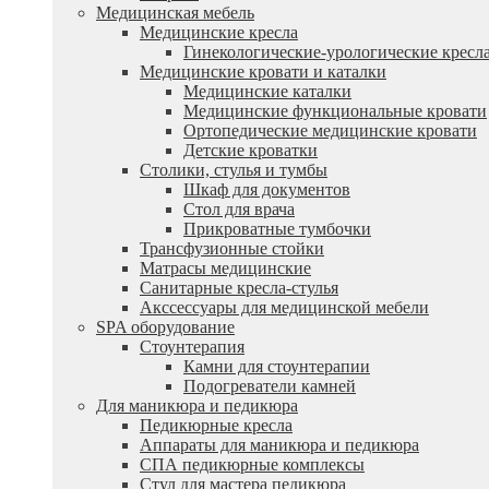
Медицинская мебель
Медицинские кресла
Гинекологические-урологические кресл
Медицинские кровати и каталки
Медицинские каталки
Медицинские функциональные кровати
Ортопедические медицинские кровати
Детские кроватки
Столики, стулья и тумбы
Шкаф для документов
Стол для врача
Прикроватные тумбочки
Трансфузионные стойки
Матрасы медицинские
Санитарные кресла-стулья
Акссессуары для медицинской мебели
SPA оборудование
Стоунтерапия
Камни для стоунтерапии
Подогреватели камней
Для маникюра и педикюра
Педикюрные кресла
Аппараты для маникюра и педикюра
СПА педикюрные комплексы
Стул для мастера педикюра