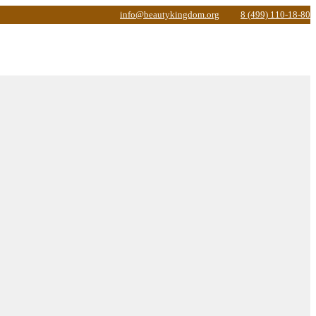
info@beautykingdom.org
8 (499) 110-18-80