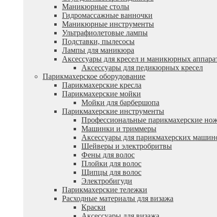
Маникюрные столы
Гидромассажные ванночки
Маникюрные инструменты
Ультрафиолетовые лампы
Подставки, пылесосы
Лампы для маникюра
Аксессуары для кресел и маникюрных аппара
Аксессуары для педикюрных кресел
Парикмахерское оборудование
Парикмахерские кресла
Парикмахерские мойки
Мойки для барбершопа
Парикмахерские инструменты
Профессиональные парикмахерские но
Машинки и триммеры
Аксессуары для парикмахерских машин
Шейверы и электробритвы
Фены для волос
Плойки для волос
Щипцы для волос
Электробигуди
Парикмахерские тележки
Расходные материалы для визажа
Краски
Аксессуары для визажа