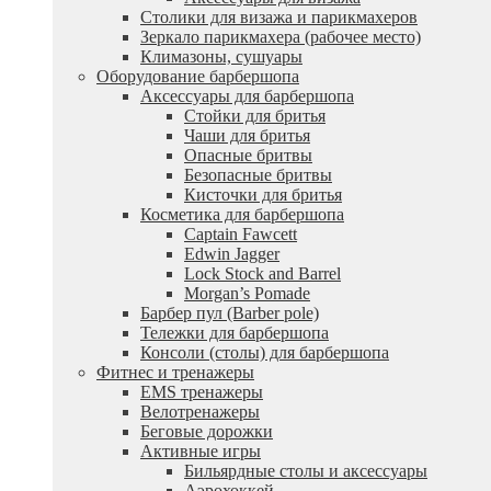
Столики для визажа и парикмахеров
Зеркало парикмахера (рабочее место)
Климазоны, сушуары
Оборудование барбершопа
Аксессуары для барбершопа
Стойки для бритья
Чаши для бритья
Опасные бритвы
Безопасные бритвы
Кисточки для бритья
Косметика для барбершопа
Captain Fawcett
Edwin Jagger
Lock Stock and Barrel
Morgan’s Pomade
Барбер пул (Barber pole)
Тележки для барбершопа
Консоли (столы) для барбершопа
Фитнес и тренажеры
EMS тренажеры
Велотренажеры
Беговые дорожки
Активные игры
Бильярдные столы и аксессуары
Аэрохоккей