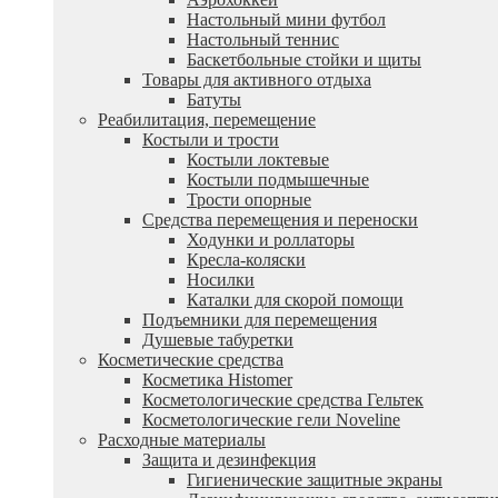
Настольный мини футбол
Настольный теннис
Баскетбольные стойки и щиты
Товары для активного отдыха
Батуты
Реабилитация, перемещение
Костыли и трости
Костыли локтевые
Костыли подмышечные
Трости опорные
Средства перемещения и переноски
Ходунки и роллаторы
Кресла-коляски
Носилки
Каталки для скорой помощи
Подъемники для перемещения
Душевые табуретки
Косметические средства
Косметика Histomer
Косметологические средства Гельтек
Косметологические гели Noveline
Расходные материалы
Защита и дезинфекция
Гигиенические защитные экраны