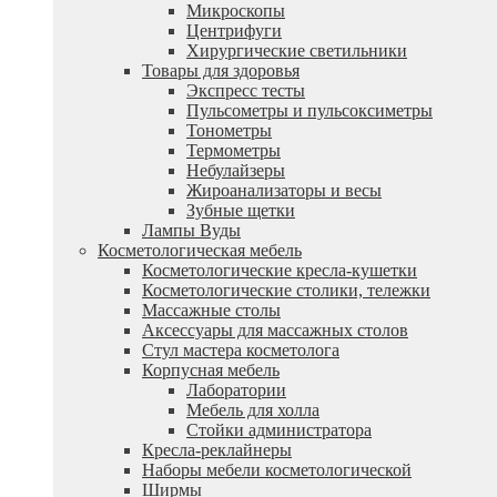
Микроскопы
Центрифуги
Xирургические светильники
Товары для здоровья
Экспресс тесты
Пульсометры и пульсоксиметры
Тонометры
Термометры
Небулайзеры
Жироанализаторы и весы
Зубные щетки
Лампы Вуды
Косметологическая мебель
Косметологические кресла-кушетки
Косметологические столики, тележки
Массажные столы
Аксессуары для массажных столов
Стул мастера косметолога
Корпусная мебель
Лаборатории
Мебель для холла
Стойки администратора
Кресла-реклайнеры
Наборы мебели косметологической
Ширмы