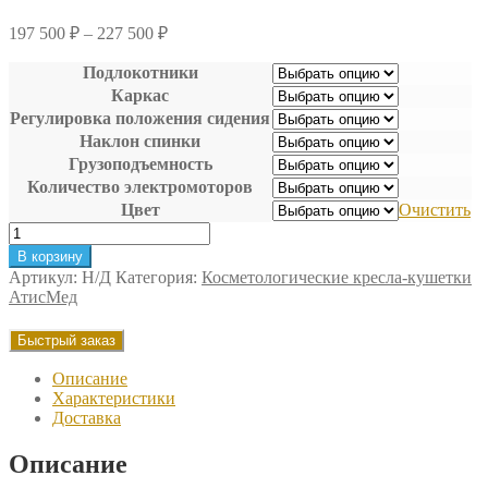
Диапазон
197 500
₽
–
227 500
₽
цен:
197
Подлокотники
500 ₽
Каркас
–
Регулировка положения сидения
227
Наклон спинки
500 ₽
Грузоподъемность
Количество электромоторов
Цвет
Очистить
Количество
товара
В корзину
Косметологическое
Артикул:
Н/Д
Категория:
Косметологические кресла-кушетки
электрическое
АтисМед
кресло
Прайм
Быстрый заказ
АтисМед
Описание
Характеристики
Доставка
Описание