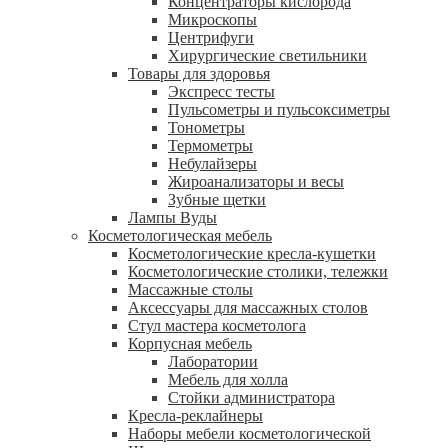
Концентраторы кислорода
Микроскопы
Центрифуги
Xирургические светильники
Товары для здоровья
Экспресс тесты
Пульсометры и пульсоксиметры
Тонометры
Термометры
Небулайзеры
Жироанализаторы и весы
Зубные щетки
Лампы Вуды
Косметологическая мебель
Косметологические кресла-кушетки
Косметологические столики, тележки
Массажные столы
Аксессуары для массажных столов
Стул мастера косметолога
Корпусная мебель
Лаборатории
Мебель для холла
Стойки администратора
Кресла-реклайнеры
Наборы мебели косметологической