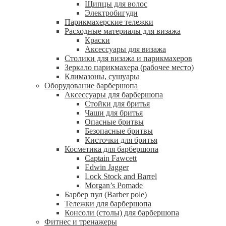
Щипцы для волос
Электробигуди
Парикмахерские тележки
Расходные материалы для визажа
Краски
Аксессуары для визажа
Столики для визажа и парикмахеров
Зеркало парикмахера (рабочее место)
Климазоны, сушуары
Оборудование барбершопа
Аксессуары для барбершопа
Стойки для бритья
Чаши для бритья
Опасные бритвы
Безопасные бритвы
Кисточки для бритья
Косметика для барбершопа
Captain Fawcett
Edwin Jagger
Lock Stock and Barrel
Morgan’s Pomade
Барбер пул (Barber pole)
Тележки для барбершопа
Консоли (столы) для барбершопа
Фитнес и тренажеры