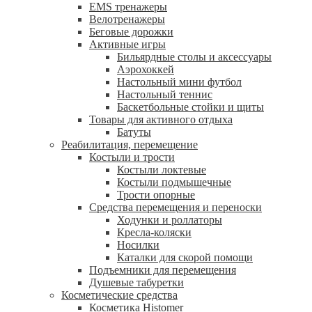
EMS тренажеры
Велотренажеры
Беговые дорожки
Активные игры
Бильярдные столы и аксессуары
Аэрохоккей
Настольный мини футбол
Настольный теннис
Баскетбольные стойки и щиты
Товары для активного отдыха
Батуты
Реабилитация, перемещение
Костыли и трости
Костыли локтевые
Костыли подмышечные
Трости опорные
Средства перемещения и переноски
Ходунки и роллаторы
Кресла-коляски
Носилки
Каталки для скорой помощи
Подъемники для перемещения
Душевые табуретки
Косметические средства
Косметика Histomer