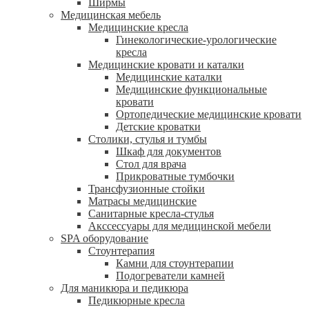
Ширмы
Медицинская мебель
Медицинские кресла
Гинекологические-урологические
кресла
Медицинские кровати и каталки
Медицинские каталки
Медицинские функциональные
кровати
Ортопедические медицинские кровати
Детские кроватки
Столики, стулья и тумбы
Шкаф для документов
Стол для врача
Прикроватные тумбочки
Трансфузионные стойки
Матрасы медицинские
Санитарные кресла-стулья
Акссессуары для медицинской мебели
SPA оборудование
Стоунтерапия
Камни для стоунтерапии
Подогреватели камней
Для маникюра и педикюра
Педикюрные кресла