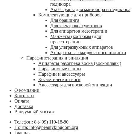
педикюра
Аксессуары для маникюра и педикюра
Комплектующие для приборов
Для брашинга
Для электрокоагуляторов
Для аппаратов мезотерапии
Манжеты (костюмы) для
прессотерапии
Для ультразвуковых аппаратов
Аппараты газожидкостного пилинга
Парафинотерапия и эпиляция
Аппараты разогрева воска (воскоплавы)
Парафиновые ванны
Парафин и аксессуары
Косметический воск
Аксессуары для восковой эпиляции
О компании
Контакты
Оплата
Доставка
Вакуумный массаж
Телефон: 8 (499) 110-18-80
Почта: info@beautykingdom.org
Главная