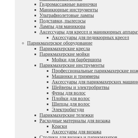
Гидромассажные ванночки
Маникюрные инструменты
Ультрафиолетовые лампы
Подставки, пылесосы
Лампы для маникюра
Аксессуары для кресел и маникюрных аппара
Аксессуары для педикюрных кресел
Парикмахерское оборудование
Парикмахерские кресла
Парикмахерские мойки
Мойки для барбершопа
Парикмахерские инструменты
Профессиональные парикмахерские но
Машинки и триммеры
Аксессуары для парикмахерских машин
Шейверы и электробритвы
Фены для волос
Плойки для волос
Щипцы для волос
Электробигуди
Парикмахерские тележки
Расходные материалы для визажа
Краски
Аксессуары для визажа
Столики для визажа и парикмахеров