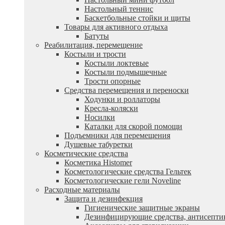
Настольный теннис
Баскетбольные стойки и щиты
Товары для активного отдыха
Батуты
Реабилитация, перемещение
Костыли и трости
Костыли локтевые
Костыли подмышечные
Трости опорные
Средства перемещения и переноски
Ходунки и роллаторы
Кресла-коляски
Носилки
Каталки для скорой помощи
Подъемники для перемещения
Душевые табуретки
Косметические средства
Косметика Histomer
Косметологические средства Гельтек
Косметологические гели Noveline
Расходные материалы
Защита и дезинфекция
Гигиенические защитные экраны
Дезинфицирующие средства, антисепти