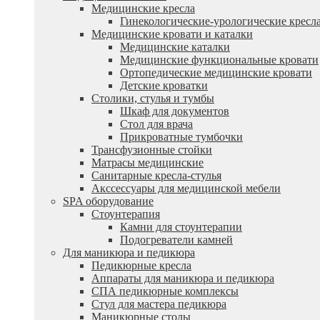
Медицинские кресла
Гинекологические-урологические кресл
Медицинские кровати и каталки
Медицинские каталки
Медицинские функциональные кровати
Ортопедические медицинские кровати
Детские кроватки
Столики, стулья и тумбы
Шкаф для документов
Стол для врача
Прикроватные тумбочки
Трансфузионные стойки
Матрасы медицинские
Санитарные кресла-стулья
Акссессуары для медицинской мебели
SPA оборудование
Стоунтерапия
Камни для стоунтерапии
Подогреватели камней
Для маникюра и педикюра
Педикюрные кресла
Аппараты для маникюра и педикюра
СПА педикюрные комплексы
Стул для мастера педикюра
Маникюрные столы