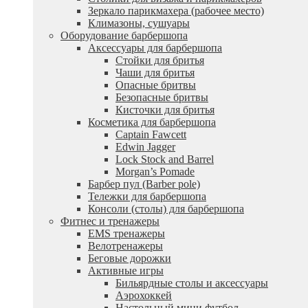
Зеркало парикмахера (рабочее место)
Климазоны, сушуары
Оборудование барбершопа
Аксессуары для барбершопа
Стойки для бритья
Чаши для бритья
Опасные бритвы
Безопасные бритвы
Кисточки для бритья
Косметика для барбершопа
Captain Fawcett
Edwin Jagger
Lock Stock and Barrel
Morgan’s Pomade
Барбер пул (Barber pole)
Тележки для барбершопа
Консоли (столы) для барбершопа
Фитнес и тренажеры
EMS тренажеры
Велотренажеры
Беговые дорожки
Активные игры
Бильярдные столы и аксессуары
Аэрохоккей
Настольный мини футбол