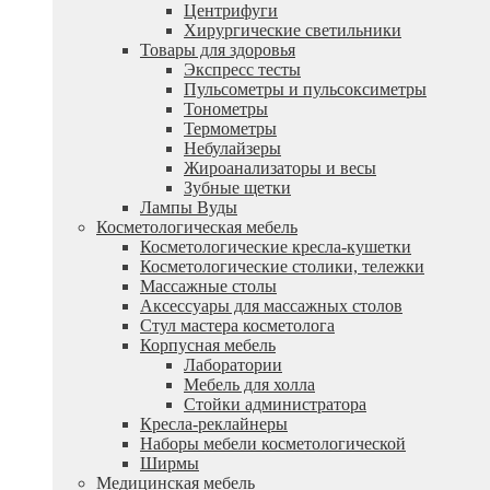
Центрифуги
Xирургические светильники
Товары для здоровья
Экспресс тесты
Пульсометры и пульсоксиметры
Тонометры
Термометры
Небулайзеры
Жироанализаторы и весы
Зубные щетки
Лампы Вуды
Косметологическая мебель
Косметологические кресла-кушетки
Косметологические столики, тележки
Массажные столы
Аксессуары для массажных столов
Стул мастера косметолога
Корпусная мебель
Лаборатории
Мебель для холла
Стойки администратора
Кресла-реклайнеры
Наборы мебели косметологической
Ширмы
Медицинская мебель