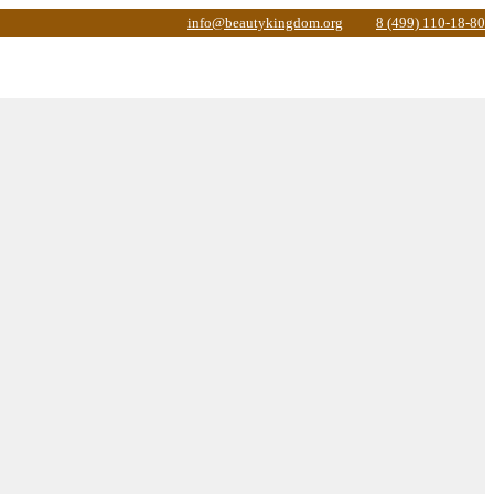
info@beautykingdom.org
8 (499) 110-18-80