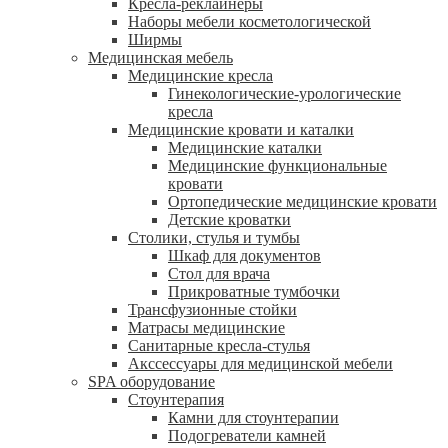
Кресла-реклайнеры
Наборы мебели косметологической
Ширмы
Медицинская мебель
Медицинские кресла
Гинекологические-урологические
кресла
Медицинские кровати и каталки
Медицинские каталки
Медицинские функциональные
кровати
Ортопедические медицинские кровати
Детские кроватки
Столики, стулья и тумбы
Шкаф для документов
Стол для врача
Прикроватные тумбочки
Трансфузионные стойки
Матрасы медицинские
Санитарные кресла-стулья
Акссессуары для медицинской мебели
SPA оборудование
Стоунтерапия
Камни для стоунтерапии
Подогреватели камней