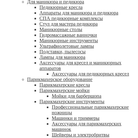
Для маникюра и педикюра
Педикюрные кресла
Аппараты для маникюра и педикюра
СПА педикюрные комплексы
Стул для мастера педикюра
Маникюрные столы
Гидромассажные ванночки
Маникюрные инструменты
Ультрафиолетовые лампы
Подставки, пылесосы
Лампы для маникюра
Аксессуары для кресел и маникюрных
аппаратов
Аксессуары для педикюрных кресел
Парикмахерское оборудование
Парикмахерские кресла
Парикмахерские мойки
Мойки для барбершопа
Парикмахерские инструменты
Профессиональные парикмахерские
ножницы
Машинки и триммеры
Аксессуары для парикмахерских
машинок
Шейверы и электробритвы