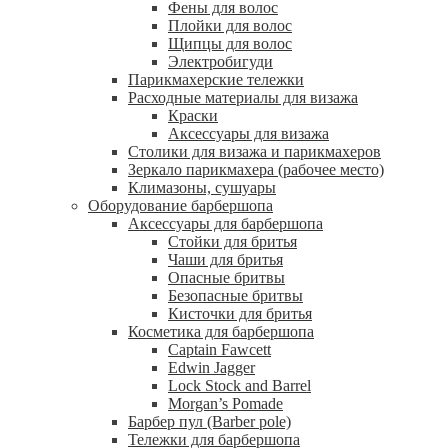
Фены для волос
Плойки для волос
Щипцы для волос
Электробигуди
Парикмахерские тележки
Расходные материалы для визажа
Краски
Аксессуары для визажа
Столики для визажа и парикмахеров
Зеркало парикмахера (рабочее место)
Климазоны, сушуары
Оборудование барбершопа
Аксессуары для барбершопа
Стойки для бритья
Чаши для бритья
Опасные бритвы
Безопасные бритвы
Кисточки для бритья
Косметика для барбершопа
Captain Fawcett
Edwin Jagger
Lock Stock and Barrel
Morgan’s Pomade
Барбер пул (Barber pole)
Тележки для барбершопа