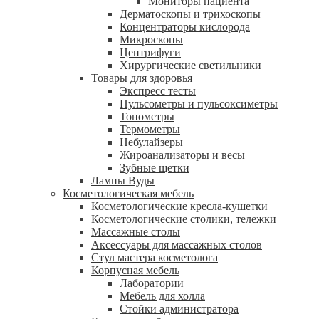
Мониторы пациента
Дерматоскопы и трихоскопы
Концентраторы кислорода
Микроскопы
Центрифуги
Xирургические светильники
Товары для здоровья
Экспресс тесты
Пульсометры и пульсоксиметры
Тонометры
Термометры
Небулайзеры
Жироанализаторы и весы
Зубные щетки
Лампы Вуды
Косметологическая мебель
Косметологические кресла-кушетки
Косметологические столики, тележки
Массажные столы
Аксессуары для массажных столов
Стул мастера косметолога
Корпусная мебель
Лаборатории
Мебель для холла
Стойки администратора