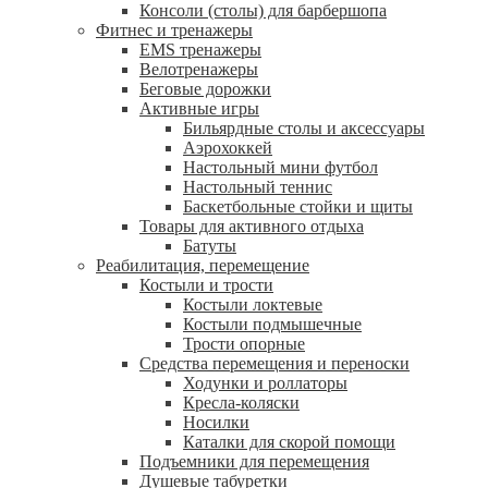
Консоли (столы) для барбершопа
Фитнес и тренажеры
EMS тренажеры
Велотренажеры
Беговые дорожки
Активные игры
Бильярдные столы и аксессуары
Аэрохоккей
Настольный мини футбол
Настольный теннис
Баскетбольные стойки и щиты
Товары для активного отдыха
Батуты
Реабилитация, перемещение
Костыли и трости
Костыли локтевые
Костыли подмышечные
Трости опорные
Средства перемещения и переноски
Ходунки и роллаторы
Кресла-коляски
Носилки
Каталки для скорой помощи
Подъемники для перемещения
Душевые табуретки