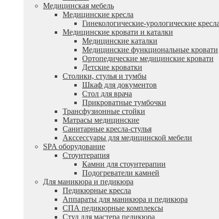
Медицинская мебель
Медицинские кресла
Гинекологические-урологические кресл
Медицинские кровати и каталки
Медицинские каталки
Медицинские функциональные кровати
Ортопедические медицинские кровати
Детские кроватки
Столики, стулья и тумбы
Шкаф для документов
Стол для врача
Прикроватные тумбочки
Трансфузионные стойки
Матрасы медицинские
Санитарные кресла-стулья
Акссессуары для медицинской мебели
SPA оборудование
Стоунтерапия
Камни для стоунтерапии
Подогреватели камней
Для маникюра и педикюра
Педикюрные кресла
Аппараты для маникюра и педикюра
СПА педикюрные комплексы
Стул для мастера педикюра