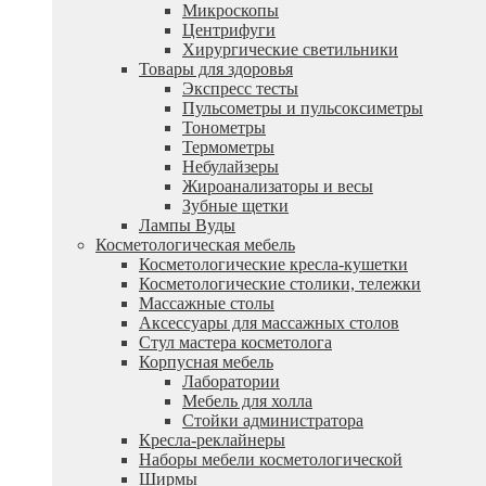
Микроскопы
Центрифуги
Xирургические светильники
Товары для здоровья
Экспресс тесты
Пульсометры и пульсоксиметры
Тонометры
Термометры
Небулайзеры
Жироанализаторы и весы
Зубные щетки
Лампы Вуды
Косметологическая мебель
Косметологические кресла-кушетки
Косметологические столики, тележки
Массажные столы
Аксессуары для массажных столов
Стул мастера косметолога
Корпусная мебель
Лаборатории
Мебель для холла
Стойки администратора
Кресла-реклайнеры
Наборы мебели косметологической
Ширмы