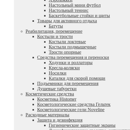
Настольный мини футбол
Настольный теннис
Баскетбольные стойки и щиты
Товары для активного отдыха
Батуты
Реабилитация, перемещение
Костыли и трости
Костыли локтевые
Костыли подмышечные
Трости опорные
Средства перемещения и переноски
Ходунки и роллаторы
Кресла-коляски
Носилки
Каталки для скорой помощи
Подъемники для перемещения
Душевые табуретки
Косметические средства
Косметика Histomer
Косметологические средства Гельтек
Косметологические гели Noveline
Расходные материалы
Защита и дезинфекция
Гигиенические защитные экраны