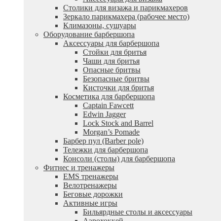
Столики для визажа и парикмахеров
Зеркало парикмахера (рабочее место)
Климазоны, сушуары
Оборудование барбершопа
Аксессуары для барбершопа
Стойки для бритья
Чаши для бритья
Опасные бритвы
Безопасные бритвы
Кисточки для бритья
Косметика для барбершопа
Captain Fawcett
Edwin Jagger
Lock Stock and Barrel
Morgan’s Pomade
Барбер пул (Barber pole)
Тележки для барбершопа
Консоли (столы) для барбершопа
Фитнес и тренажеры
EMS тренажеры
Велотренажеры
Беговые дорожки
Активные игры
Бильярдные столы и аксессуары
Аэрохоккей