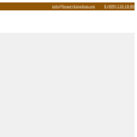
info@beautykingdom.org
8 (499) 110-18-80