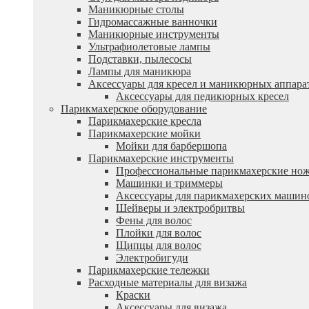
Маникюрные столы
Гидромассажные ванночки
Маникюрные инструменты
Ультрафиолетовые лампы
Подставки, пылесосы
Лампы для маникюра
Аксессуары для кресел и маникюрных аппара
Аксессуары для педикюрных кресел
Парикмахерское оборудование
Парикмахерские кресла
Парикмахерские мойки
Мойки для барбершопа
Парикмахерские инструменты
Профессиональные парикмахерские но
Машинки и триммеры
Аксессуары для парикмахерских машин
Шейверы и электробритвы
Фены для волос
Плойки для волос
Щипцы для волос
Электробигуди
Парикмахерские тележки
Расходные материалы для визажа
Краски
Аксессуары для визажа