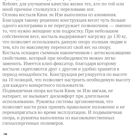
Rebotec для улучшения качества жизни тех, кто по той или
иной причине столкнулся с переломами ног.
Основа костыля Квик эн Изи выполнена из алюминия.
Благодаря такому решению конструкция весит чуть больше
одного килограмма и не перегружает позвоночник — именно
то, что нужно женщине или подростку. При небольшом
собственном весе, костыль выдерживает нагрузку до 130 кг,
что позволяет использовать данную опору полным людям и
тем, кто по максимуму переносит свой вес на опору.
Костыль оснащен съемным наконечником с антискользящими
свойствами, который при необходимости можно легко
заменить. Имеется клип-фиксатор, благодаря которому
костыли скрепляются друг с другом и удобно хранятся в
период ненадобности. Конструкция регулируется по высоте
на 10 позиций, что позволяет настроить необходимую высоту
для каждого конкретного пользователя.
Подмышечная опора костыля Квик эн Изи мягкая, не
натирает, не вызывает дискомфорт при длительном
использовании. Рукоятка системы эргономичная, что
позволяет кисти руки принять правильное положение и не
перенапрягаться во время эксплуатации. И подмышечная
опора, и рукоятка выполнены из высококачественных
гипоаллергенных полимеров.