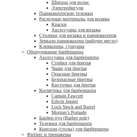
Щипцы для волос
Электробигуди
Парикмахерские тележки
Расходные материалы для визажа
Краски
Аксессуары для визажа
Столики для визажа и парикмахеров
Зеркало парикмахера (рабочее место)
Климазоны, сушуары
Оборудование барбершопа
Аксессуары для барбершопа
Стойки для бритья
Чаши для бритья
Опасные бритвы
Безопасные бритвы
Кисточки для бритья
Косметика для барбершопа
Captain Fawcett
Edwin Jagger
Lock Stock and Barrel
Morgan’s Pomade
Барбер пул (Barber pole)
Тележки для барбершопа
Консоли (столы) для барбершопа
Фитнес и тренажеры