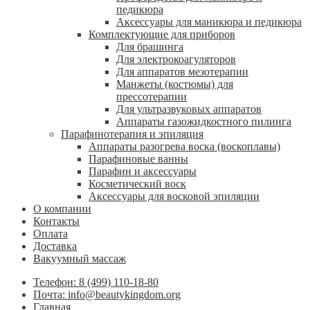
педикюра
Аксессуары для маникюра и педикюра
Комплектующие для приборов
Для брашинга
Для электрокоагуляторов
Для аппаратов мезотерапии
Манжеты (костюмы) для
прессотерапии
Для ультразвуковых аппаратов
Аппараты газожидкостного пилинга
Парафинотерапия и эпиляция
Аппараты разогрева воска (воскоплавы)
Парафиновые ванны
Парафин и аксессуары
Косметический воск
Аксессуары для восковой эпиляции
О компании
Контакты
Оплата
Доставка
Вакуумный массаж
Телефон: 8 (499) 110-18-80
Почта: info@beautykingdom.org
Главная