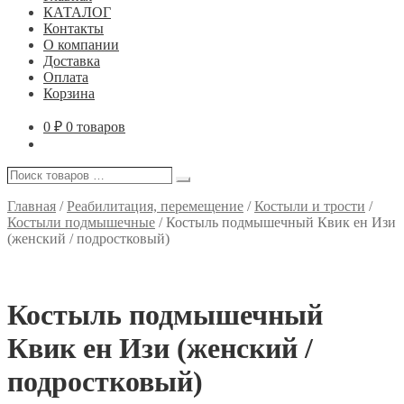
КАТАЛОГ
Контакты
О компании
Доставка
Оплата
Корзина
0
₽
0 товаров
Поиск
Поиск
товаров
…
Главная
/
Реабилитация, перемещение
/
Костыли и трости
/
Костыли подмышечные
/
Костыль подмышечный Квик ен Изи
(женский / подростковый)
Костыль подмышечный
Квик ен Изи (женский /
подростковый)