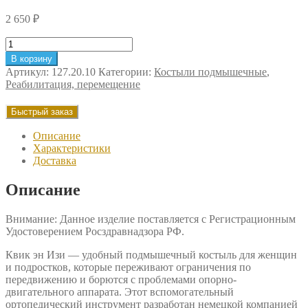
2 650
₽
Количество
товара
В корзину
Костыль
Артикул:
127.20.10
Категории:
Костыли подмышечные
,
подмышечный
Реабилитация, перемещение
Квик
ен
Быстрый заказ
Изи
(женский
Описание
/
Характеристики
подростковый)
Доставка
Описание
Внимание: Данное изделие поставляется с Регистрационным
Удостоверением Росздравнадзора РФ.
Квик эн Изи — удобный подмышечный костыль для женщин
и подростков, которые переживают ограничения по
передвижению и борются с проблемами опорно-
двигательного аппарата. Этот вспомогательный
ортопедический инструмент разработан немецкой компанией