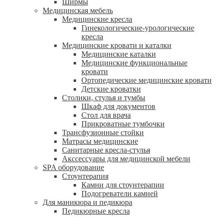
Ширмы
Медицинская мебель
Медицинские кресла
Гинекологические-урологические
кресла
Медицинские кровати и каталки
Медицинские каталки
Медицинские функциональные
кровати
Ортопедические медицинские кровати
Детские кроватки
Столики, стулья и тумбы
Шкаф для документов
Стол для врача
Прикроватные тумбочки
Трансфузионные стойки
Матрасы медицинские
Санитарные кресла-стулья
Акссессуары для медицинской мебели
SPA оборудование
Стоунтерапия
Камни для стоунтерапии
Подогреватели камней
Для маникюра и педикюра
Педикюрные кресла