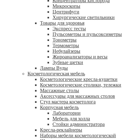
Концентраторы кислорода
Микроскопы
Центрифуги
Xирургические светильники
Товары для здоровья
Экспресс тесты
Пульсометры и пульсоксиметры
Тонометры
Термометры
Небулайзеры
Жироанализаторы и весы
Зубные щетки
Лампы Вуды
Косметологическая мебель
Косметологические кресла-кушетки
Косметологические столики, тележки
Массажные столы
Аксессуары для массажных столов
Стул мастера косметолога
Корпусная мебель
Лаборатории
Мебель для холла
Стойки администратора
Кресла-реклайнеры
Наборы мебели косметологической