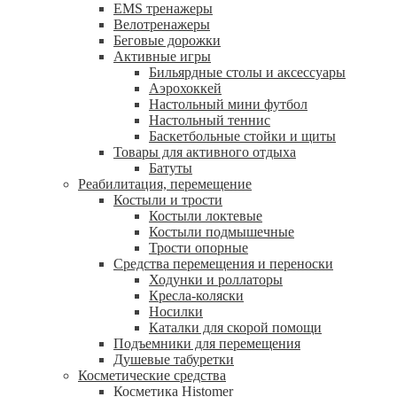
EMS тренажеры
Велотренажеры
Беговые дорожки
Активные игры
Бильярдные столы и аксессуары
Аэрохоккей
Настольный мини футбол
Настольный теннис
Баскетбольные стойки и щиты
Товары для активного отдыха
Батуты
Реабилитация, перемещение
Костыли и трости
Костыли локтевые
Костыли подмышечные
Трости опорные
Средства перемещения и переноски
Ходунки и роллаторы
Кресла-коляски
Носилки
Каталки для скорой помощи
Подъемники для перемещения
Душевые табуретки
Косметические средства
Косметика Histomer