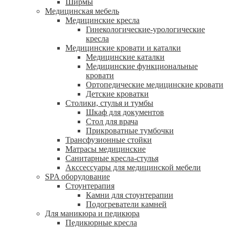
Ширмы
Медицинская мебель
Медицинские кресла
Гинекологические-урологические
кресла
Медицинские кровати и каталки
Медицинские каталки
Медицинские функциональные
кровати
Ортопедические медицинские кровати
Детские кроватки
Столики, стулья и тумбы
Шкаф для документов
Стол для врача
Прикроватные тумбочки
Трансфузионные стойки
Матрасы медицинские
Санитарные кресла-стулья
Акссессуары для медицинской мебели
SPA оборудование
Стоунтерапия
Камни для стоунтерапии
Подогреватели камней
Для маникюра и педикюра
Педикюрные кресла