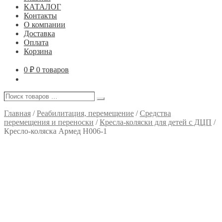
КАТАЛОГ
Контакты
О компании
Доставка
Оплата
Корзина
0
₽
0 товаров
Поиск
Поиск
товаров
…
Главная
/
Реабилитация, перемещение
/
Средства
перемещения и переноски
/
Кресла-коляски для детей с ДЦП
/
Кресло-коляска Армед H006-1