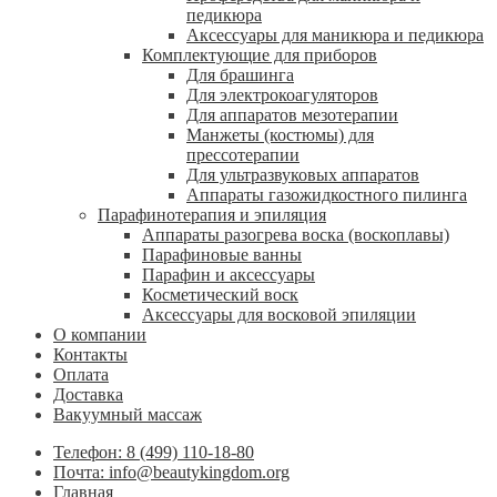
педикюра
Аксессуары для маникюра и педикюра
Комплектующие для приборов
Для брашинга
Для электрокоагуляторов
Для аппаратов мезотерапии
Манжеты (костюмы) для
прессотерапии
Для ультразвуковых аппаратов
Аппараты газожидкостного пилинга
Парафинотерапия и эпиляция
Аппараты разогрева воска (воскоплавы)
Парафиновые ванны
Парафин и аксессуары
Косметический воск
Аксессуары для восковой эпиляции
О компании
Контакты
Оплата
Доставка
Вакуумный массаж
Телефон: 8 (499) 110-18-80
Почта: info@beautykingdom.org
Главная