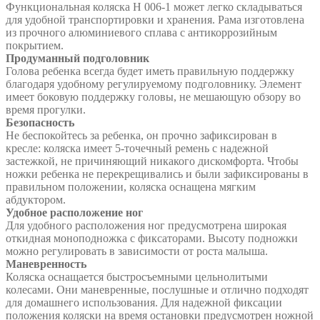
Функциональная коляска H 006-1 может легко складываться
для удобной транспортировки и хранения. Рама изготовлена
из прочного алюминиевого сплава с антикоррозийным
покрытием.
Продуманный подголовник
Голова ребенка всегда будет иметь правильную поддержку
благодаря удобному регулируемому подголовнику. Элемент
имеет боковую поддержку головы, не мешающую обзору во
время прогулки.
Безопасность
Не беспокойтесь за ребенка, он прочно зафиксирован в
кресле: коляска имеет 5-точечный ремень с надежной
застежкой, не причиняющий никакого дискомфорта. Чтобы
ножки ребенка не перекрещивались и были зафиксированы в
правильном положении, коляска оснащена мягким
абдуктором.
Удобное расположение ног
Для удобного расположения ног предусмотрена широкая
откидная моноподножка с фиксаторами. Высоту подножки
можно регулировать в зависимости от роста малыша.
Маневренность
Коляска оснащается быстросъемными цельнолитыми
колесами. Они маневренные, послушные и отлично подходят
для домашнего использования. Для надежной фиксации
положения коляски на время остановки предусмотрен ножной