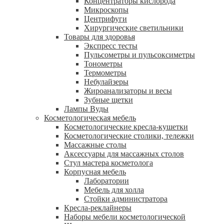
Концентраторы кислорода
Микроскопы
Центрифуги
Xирургические светильники
Товары для здоровья
Экспресс тесты
Пульсометры и пульсоксиметры
Тонометры
Термометры
Небулайзеры
Жироанализаторы и весы
Зубные щетки
Лампы Вуды
Косметологическая мебель
Косметологические кресла-кушетки
Косметологические столики, тележки
Массажные столы
Аксессуары для массажных столов
Стул мастера косметолога
Корпусная мебель
Лаборатории
Мебель для холла
Стойки администратора
Кресла-реклайнеры
Наборы мебели косметологической