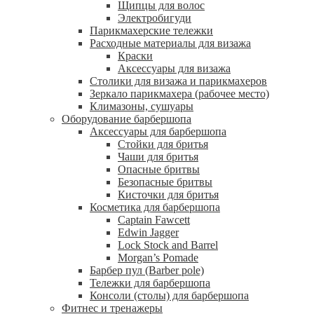
Щипцы для волос
Электробигуди
Парикмахерские тележки
Расходные материалы для визажа
Краски
Аксессуары для визажа
Столики для визажа и парикмахеров
Зеркало парикмахера (рабочее место)
Климазоны, сушуары
Оборудование барбершопа
Аксессуары для барбершопа
Стойки для бритья
Чаши для бритья
Опасные бритвы
Безопасные бритвы
Кисточки для бритья
Косметика для барбершопа
Captain Fawcett
Edwin Jagger
Lock Stock and Barrel
Morgan’s Pomade
Барбер пул (Barber pole)
Тележки для барбершопа
Консоли (столы) для барбершопа
Фитнес и тренажеры