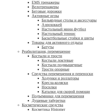
EMS тренажеры
Велотренажеры
Беговые дорожки
Активные игры
Бильярдные столы и аксессуары
Аэрохоккей
Настольный мини футбол
Настольный теннис
Баскетбольные стойки и щиты
Товары для активного отдыха
Батуты
Реабилитация, перемещение
Костыли и трости
Костыли локтевые
Костыли подмышечные
Трости опорные
Средства перемещения и переноски
Ходунки и роллаторы
Кресла-коляски
Носилки
Каталки для скорой помощи
Подъемники для перемещения
Душевые табуретки
Косметические средства
Косметика Histomer