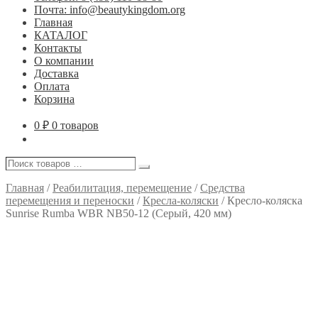
Почта: info@beautykingdom.org
Главная
КАТАЛОГ
Контакты
О компании
Доставка
Оплата
Корзина
0
₽
0 товаров
Поиск
Поиск
товаров
…
Главная
/
Реабилитация, перемещение
/
Средства
перемещения и переноски
/
Кресла-коляски
/
Кресло-коляска
Sunrise Rumba WBR NB50-12 (Серый, 420 мм)