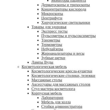
Мониторы пациента
Дерматоскопы и трихоскопы
Концентраторы кислорода
Микроскопы
Центрифуги
Xирургические светильники
Товары для здоровья
Экспресс тесты
Пульсометры и пульсоксиметры
Тонометры
Термометры
Небулайзеры
Жироанализаторы и весы
Зубные щетки
Лампы Вуды
Косметологическая мебель
Косметологические кресла-кушетки
Косметологические столики, тележки
Массажные столы
Аксессуары для массажных столов
Стул мастера косметолога
Корпусная мебель
Лаборатории
Мебель для холла
Стойки администратора