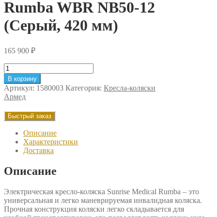
Rumba WBR NB50-12
(Серый, 420 мм)
165 900
₽
Количество
товара
В корзину
Кресло-
Артикул:
1580003
Категория:
Кресла-коляски
коляска
Армед
Sunrise
Rumba
Быстрый заказ
WBR
NB50-
Описание
12
Характеристики
(Серый,
Доставка
420
мм)
Описание
Электрическая кресло-коляска Sunrise Medical Rumba – это
универсальная и легко маневрируемая инвалидная коляска.
Прочная конструкция коляски легко складывается для