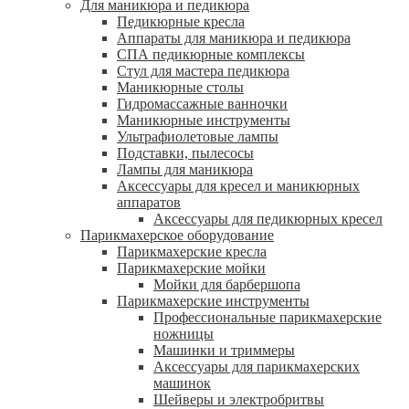
Для маникюра и педикюра
Педикюрные кресла
Аппараты для маникюра и педикюра
СПА педикюрные комплексы
Стул для мастера педикюра
Маникюрные столы
Гидромассажные ванночки
Маникюрные инструменты
Ультрафиолетовые лампы
Подставки, пылесосы
Лампы для маникюра
Аксессуары для кресел и маникюрных
аппаратов
Аксессуары для педикюрных кресел
Парикмахерское оборудование
Парикмахерские кресла
Парикмахерские мойки
Мойки для барбершопа
Парикмахерские инструменты
Профессиональные парикмахерские
ножницы
Машинки и триммеры
Аксессуары для парикмахерских
машинок
Шейверы и электробритвы