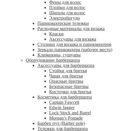
Фены для волос
Плойки для волос
Щипцы для волос
Электробигуди
Парикмахерские тележки
Расходные материалы для визажа
Краски
Аксессуары для визажа
Столики для визажа и парикмахеров
Зеркало парикмахера (рабочее место)
Климазоны, сушуары
Оборудование барбершопа
Аксессуары для барбершопа
Стойки для бритья
Чаши для бритья
Опасные бритвы
Безопасные бритвы
Кисточки для бритья
Косметика для барбершопа
Captain Fawcett
Edwin Jagger
Lock Stock and Barrel
Morgan’s Pomade
Барбер пул (Barber pole)
Тележки для барбершопа