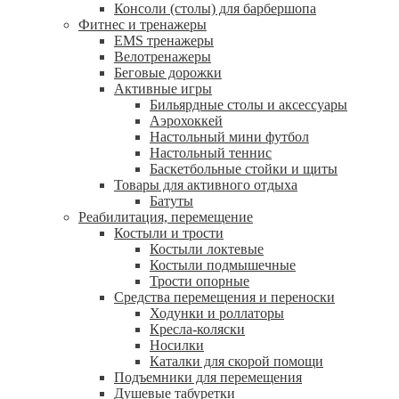
Консоли (столы) для барбершопа
Фитнес и тренажеры
EMS тренажеры
Велотренажеры
Беговые дорожки
Активные игры
Бильярдные столы и аксессуары
Аэрохоккей
Настольный мини футбол
Настольный теннис
Баскетбольные стойки и щиты
Товары для активного отдыха
Батуты
Реабилитация, перемещение
Костыли и трости
Костыли локтевые
Костыли подмышечные
Трости опорные
Средства перемещения и переноски
Ходунки и роллаторы
Кресла-коляски
Носилки
Каталки для скорой помощи
Подъемники для перемещения
Душевые табуретки