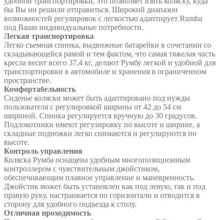
удобной транспортировки, это позволяет взять коляску, куда
бы Вы ни решили отправиться. Широкий диапазон
возможностей регулировок с легкостью адаптирует Rumba
под Ваши индивидуальные потребности.
Легкая транспортировка
Легко съемная спинка, выдвижные батарейки в сочетании со
складывающейся рамой и тем фактом, что самая тяжелая часть
кресла весит всего 37,4 кг, делают Румбу легкой и удобной для
транспортировки в автомобиле и хранения в ограниченном
пространстве.
Комфортабельность
Сиденье коляски может быть адаптировано под нужды
пользователя с регулировкой ширины от 42 до 54 см
шириной. Спинка регулируется вручную до 30 градусов.
Подлокотники имеют регулировку по высоте и ширине, а
складные подножки легко снимаются и регулируются по
высоте.
Контроль управления
Коляска Румба оснащена удобным многопозиционным
контроллером с чувствительным джойстиком,
обеспечивающим плавное управление и маневренность.
Джойстик может быть установлен как под левую, так и под
правую руку, настраивается по горизонтали и отводится в
сторону для удобного подъезда к столу.
Отличная проходимость