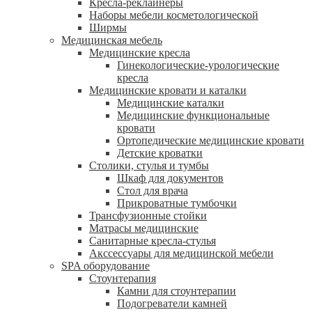
Кресла-реклайнеры
Наборы мебели косметологической
Ширмы
Медицинская мебель
Медицинские кресла
Гинекологические-урологические
кресла
Медицинские кровати и каталки
Медицинские каталки
Медицинские функциональные
кровати
Ортопедические медицинские кровати
Детские кроватки
Столики, стулья и тумбы
Шкаф для документов
Стол для врача
Прикроватные тумбочки
Трансфузионные стойки
Матрасы медицинские
Санитарные кресла-стулья
Акссессуары для медицинской мебели
SPA оборудование
Стоунтерапия
Камни для стоунтерапии
Подогреватели камней