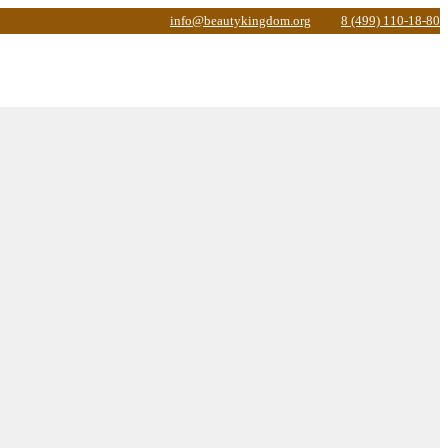
info@beautykingdom.org
8 (499) 110-18-80