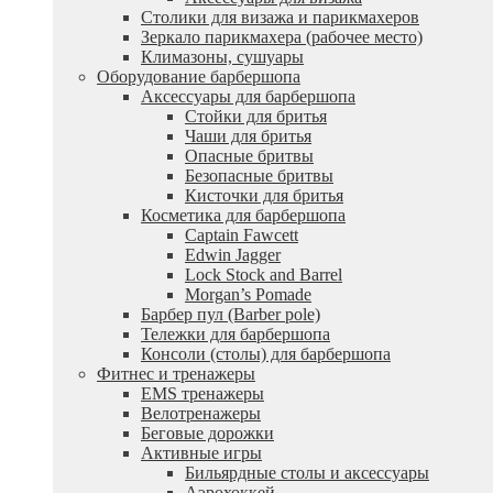
Столики для визажа и парикмахеров
Зеркало парикмахера (рабочее место)
Климазоны, сушуары
Оборудование барбершопа
Аксессуары для барбершопа
Стойки для бритья
Чаши для бритья
Опасные бритвы
Безопасные бритвы
Кисточки для бритья
Косметика для барбершопа
Captain Fawcett
Edwin Jagger
Lock Stock and Barrel
Morgan’s Pomade
Барбер пул (Barber pole)
Тележки для барбершопа
Консоли (столы) для барбершопа
Фитнес и тренажеры
EMS тренажеры
Велотренажеры
Беговые дорожки
Активные игры
Бильярдные столы и аксессуары
Аэрохоккей