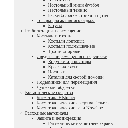
Настольный мини футбол
Настольный теннис
Баскетбольные стойки и щиты
Товары для активного отдыха
Батуты
Реабилитация, перемещение
Костыли и трости
Костыли локтевые
Костыли подмышечные
Трости опорные
Средства перемещения и переноски
Ходунки и роллаторы
Кресла-коляски
Носилки
Каталки для скорой помощи
Подъемники для перемещения
Душевые табуретки
Косметические средства
Косметика Histomer
Косметологические средства Гельтек
Косметологические гели Noveline
Расходные материалы
Защита и дезинфекция
Гигиенические защитные экраны