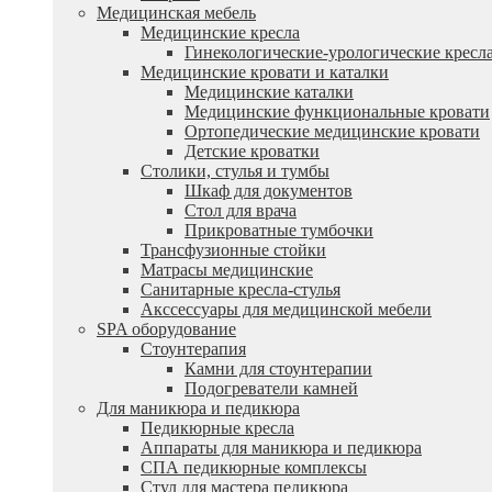
Медицинская мебель
Медицинские кресла
Гинекологические-урологические кресл
Медицинские кровати и каталки
Медицинские каталки
Медицинские функциональные кровати
Ортопедические медицинские кровати
Детские кроватки
Столики, стулья и тумбы
Шкаф для документов
Стол для врача
Прикроватные тумбочки
Трансфузионные стойки
Матрасы медицинские
Санитарные кресла-стулья
Акссессуары для медицинской мебели
SPA оборудование
Стоунтерапия
Камни для стоунтерапии
Подогреватели камней
Для маникюра и педикюра
Педикюрные кресла
Аппараты для маникюра и педикюра
СПА педикюрные комплексы
Стул для мастера педикюра