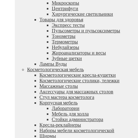
Микроскопы
Центрифуги
Xирургические светильники
Товары для здоровья
Экспресс тесты
Пульсометры и пульсоксиметры
Тонометры
Термометры
Небулайзеры
Жироанализаторы и весы
Зубные щетки
Лампы Вуды
Косметологическая мебель
Косметологические кресла-кушетки
Косметологические столики, тележки
Массажные столы
Аксессуары для массажных столов
Стул мастера косметолога
Корпусная мебель
Лаборатории
Мебель для холла
Стойки администратора
Кресла-реклайнеры
Наборы мебели косметологической
Ширмы