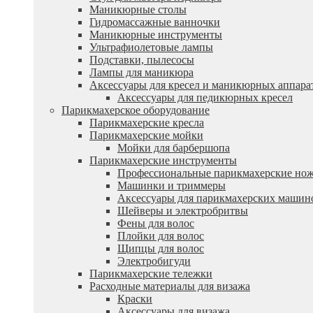
Маникюрные столы
Гидромассажные ванночки
Маникюрные инструменты
Ультрафиолетовые лампы
Подставки, пылесосы
Лампы для маникюра
Аксессуары для кресел и маникюрных аппара
Аксессуары для педикюрных кресел
Парикмахерское оборудование
Парикмахерские кресла
Парикмахерские мойки
Мойки для барбершопа
Парикмахерские инструменты
Профессиональные парикмахерские но
Машинки и триммеры
Аксессуары для парикмахерских машин
Шейверы и электробритвы
Фены для волос
Плойки для волос
Щипцы для волос
Электробигуди
Парикмахерские тележки
Расходные материалы для визажа
Краски
Аксессуары для визажа