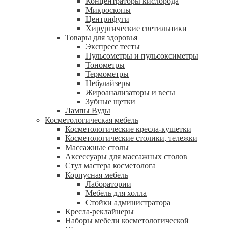
Концентраторы кислорода
Микроскопы
Центрифуги
Xирургические светильники
Товары для здоровья
Экспресс тесты
Пульсометры и пульсоксиметры
Тонометры
Термометры
Небулайзеры
Жироанализаторы и весы
Зубные щетки
Лампы Вуды
Косметологическая мебель
Косметологические кресла-кушетки
Косметологические столики, тележки
Массажные столы
Аксессуары для массажных столов
Стул мастера косметолога
Корпусная мебель
Лаборатории
Мебель для холла
Стойки администратора
Кресла-реклайнеры
Наборы мебели косметологической