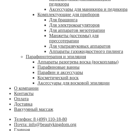
педикюра
Аксессуары для маникюра и педикюра
Комплектующие для приборов
Для брашинга
Для электрокоагуляторов
Для аппаратов мезотерапии
Манжеты (костюмы) для
прессотерапии
Для ультразвуковых аппаратов
Аппараты газожидкостного пилинга
Парафинотерапия и эпиляция
Аппараты разогрева воска (воскоплавы)
Парафиновые ванны
Парафин и аксессуары
Косметический воск
Аксессуары для восковой эпиляции
О компании
Контакты
Оплата
Доставка
Вакуумный массаж
Телефон: 8 (499) 110-18-80
Почта: info@beautykingdom.org
Главная