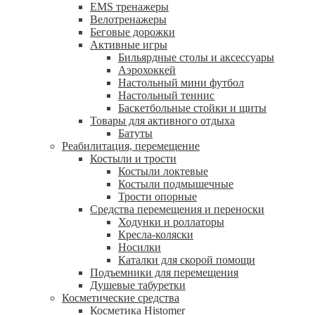
EMS тренажеры
Велотренажеры
Беговые дорожки
Активные игры
Бильярдные столы и аксессуары
Аэрохоккей
Настольный мини футбол
Настольный теннис
Баскетбольные стойки и щиты
Товары для активного отдыха
Батуты
Реабилитация, перемещение
Костыли и трости
Костыли локтевые
Костыли подмышечные
Трости опорные
Средства перемещения и переноски
Ходунки и роллаторы
Кресла-коляски
Носилки
Каталки для скорой помощи
Подъемники для перемещения
Душевые табуретки
Косметические средства
Косметика Histomer