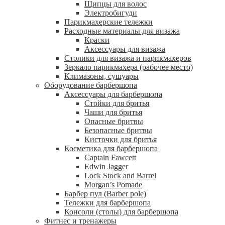
Щипцы для волос
Электробигуди
Парикмахерские тележки
Расходные материалы для визажа
Краски
Аксессуары для визажа
Столики для визажа и парикмахеров
Зеркало парикмахера (рабочее место)
Климазоны, сушуары
Оборудование барбершопа
Аксессуары для барбершопа
Стойки для бритья
Чаши для бритья
Опасные бритвы
Безопасные бритвы
Кисточки для бритья
Косметика для барбершопа
Captain Fawcett
Edwin Jagger
Lock Stock and Barrel
Morgan’s Pomade
Барбер пул (Barber pole)
Тележки для барбершопа
Консоли (столы) для барбершопа
Фитнес и тренажеры