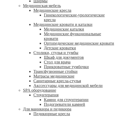
Ширмы
Медицинская мебель
Медицинские кресла
Гинекологические-урологические
кресла
Медицинские кровати и каталки
Медицинские каталки
Медицинские функциональные
кровати
Ортопедические медицинские кровати
Детские кроватки
Столики, стулья и тумбы
Шкаф для документов
Стол для врача
Прикроватные тумбочки
Трансфузионные стойки
Матрасы медицинские
Санитарные кресла-стулья
Акссессуары для медицинской мебели
SPA оборудование
Стоунтерапия
Камни для стоунтерапии
Подогреватели камней
Для маникюра и педикюра
Педикюрные кресла