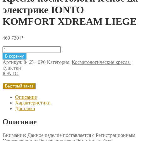
электрике IONTO
KOMFORT XDREAM LIEGE
469 730
₽
Количество
товара
В корзину
Кресло
Артикул:
8465 - 0P0
Категория:
Косметологические кресла-
косметологическое
кушетки
на
IONTO
электрике
IONTO
Быстрый заказ
KOMFORT
XDREAM
Описание
LIEGE
Характеристики
Доставка
Описание
Внимание: Данное изделие поставляется с Регистрационным
Удостоверением Росздравнадзора РФ и может быть