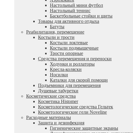
Настольный мини футбол
Настольный теннис
Баскетбольные стойки и щиты
Товары для активного отдыха
Батуты
Реабилитация, перемещение
Костыли и трости
Костыли локтевые
Костыли подмышечные
Трости опорные
Средства перемещения и переноски
Ходунки и роллаторы
Кресла-коляски
Носилки
Каталки для скорой помощи
Подъемники для перемещения
Душевые табуретки
Косметические средства
Косметика Histomer
Косметологические средства Гельтек
Косметологические гели Noveline
Расходные материалы
Защита и дезинфекция
Гигиенические защитные экраны