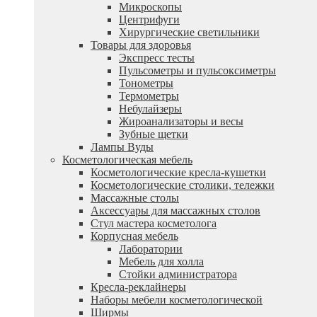
Микроскопы
Центрифуги
Xирургические светильники
Товары для здоровья
Экспресс тесты
Пульсометры и пульсоксиметры
Тонометры
Термометры
Небулайзеры
Жироанализаторы и весы
Зубные щетки
Лампы Вуды
Косметологическая мебель
Косметологические кресла-кушетки
Косметологические столики, тележки
Массажные столы
Аксессуары для массажных столов
Стул мастера косметолога
Корпусная мебель
Лаборатории
Мебель для холла
Стойки администратора
Кресла-реклайнеры
Наборы мебели косметологической
Ширмы