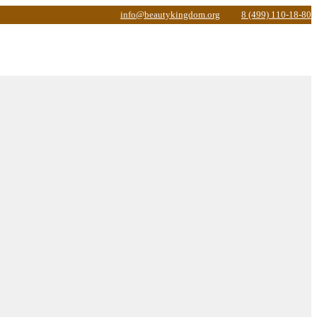
info@beautykingdom.org
8 (499) 110-18-80