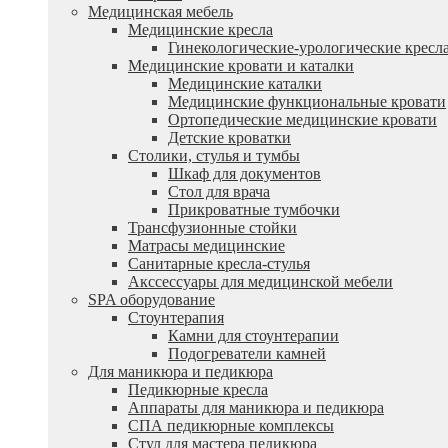
Медицинская мебель
Медицинские кресла
Гинекологические-урологические кресл
Медицинские кровати и каталки
Медицинские каталки
Медицинские функциональные кровати
Ортопедические медицинские кровати
Детские кроватки
Столики, стулья и тумбы
Шкаф для документов
Стол для врача
Прикроватные тумбочки
Трансфузионные стойки
Матрасы медицинские
Санитарные кресла-стулья
Акссессуары для медицинской мебели
SPA оборудование
Стоунтерапия
Камни для стоунтерапии
Подогреватели камней
Для маникюра и педикюра
Педикюрные кресла
Аппараты для маникюра и педикюра
СПА педикюрные комплексы
Стул для мастера педикюра