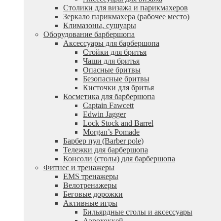
Столики для визажа и парикмахеров
Зеркало парикмахера (рабочее место)
Климазоны, сушуары
Оборудование барбершопа
Аксессуары для барбершопа
Стойки для бритья
Чаши для бритья
Опасные бритвы
Безопасные бритвы
Кисточки для бритья
Косметика для барбершопа
Captain Fawcett
Edwin Jagger
Lock Stock and Barrel
Morgan’s Pomade
Барбер пул (Barber pole)
Тележки для барбершопа
Консоли (столы) для барбершопа
Фитнес и тренажеры
EMS тренажеры
Велотренажеры
Беговые дорожки
Активные игры
Бильярдные столы и аксессуары
Аэрохоккей