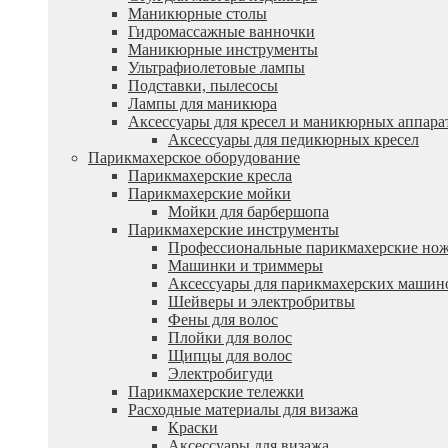
Маникюрные столы
Гидромассажные ванночки
Маникюрные инструменты
Ультрафиолетовые лампы
Подставки, пылесосы
Лампы для маникюра
Аксессуары для кресел и маникюрных аппара
Аксессуары для педикюрных кресел
Парикмахерское оборудование
Парикмахерские кресла
Парикмахерские мойки
Мойки для барбершопа
Парикмахерские инструменты
Профессиональные парикмахерские но
Машинки и триммеры
Аксессуары для парикмахерских машин
Шейверы и электробритвы
Фены для волос
Плойки для волос
Щипцы для волос
Электробигуди
Парикмахерские тележки
Расходные материалы для визажа
Краски
Аксессуары для визажа