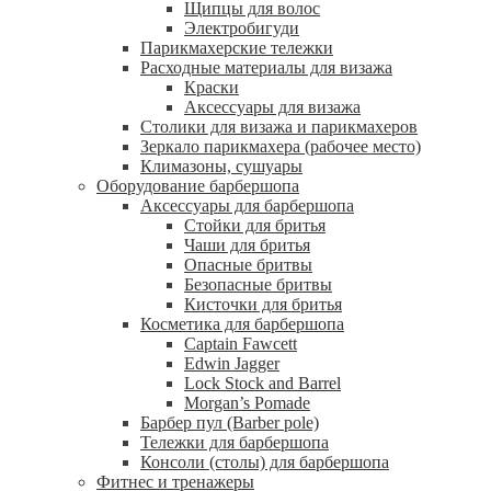
Щипцы для волос
Электробигуди
Парикмахерские тележки
Расходные материалы для визажа
Краски
Аксессуары для визажа
Столики для визажа и парикмахеров
Зеркало парикмахера (рабочее место)
Климазоны, сушуары
Оборудование барбершопа
Аксессуары для барбершопа
Стойки для бритья
Чаши для бритья
Опасные бритвы
Безопасные бритвы
Кисточки для бритья
Косметика для барбершопа
Captain Fawcett
Edwin Jagger
Lock Stock and Barrel
Morgan’s Pomade
Барбер пул (Barber pole)
Тележки для барбершопа
Консоли (столы) для барбершопа
Фитнес и тренажеры