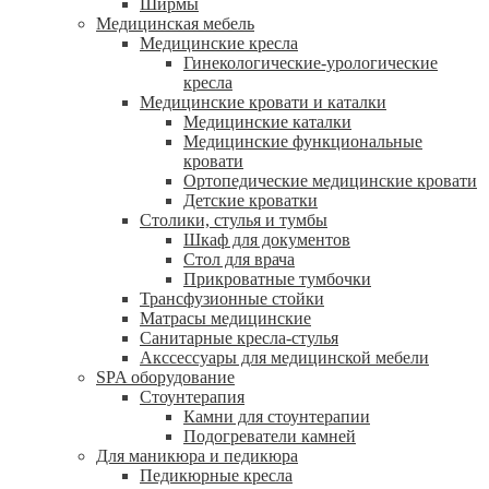
Ширмы
Медицинская мебель
Медицинские кресла
Гинекологические-урологические
кресла
Медицинские кровати и каталки
Медицинские каталки
Медицинские функциональные
кровати
Ортопедические медицинские кровати
Детские кроватки
Столики, стулья и тумбы
Шкаф для документов
Стол для врача
Прикроватные тумбочки
Трансфузионные стойки
Матрасы медицинские
Санитарные кресла-стулья
Акссессуары для медицинской мебели
SPA оборудование
Стоунтерапия
Камни для стоунтерапии
Подогреватели камней
Для маникюра и педикюра
Педикюрные кресла