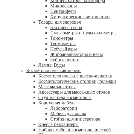
Концентраторы кислорода
Микроскопы
Центрифуги
Xирургические светильники
Товары для здоровья
Экспресс тесты
Пульсометры и пульсоксиметры
Тонометры
Термометры
Небулайзеры
Жироанализаторы и весы
Зубные щетки
Лампы Вуды
Косметологическая мебель
Косметологические кресла-кушетки
Косметологические столики, тележки
Массажные столы
Аксессуары для массажных столов
Стул мастера косметолога
Корпусная мебель
Лаборатории
Мебель для холла
Стойки администратора
Кресла-реклайнеры
Наборы мебели косметологической