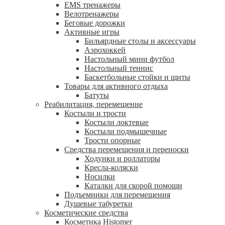
EMS тренажеры
Велотренажеры
Беговые дорожки
Активные игры
Бильярдные столы и аксессуары
Аэрохоккей
Настольный мини футбол
Настольный теннис
Баскетбольные стойки и щиты
Товары для активного отдыха
Батуты
Реабилитация, перемещение
Костыли и трости
Костыли локтевые
Костыли подмышечные
Трости опорные
Средства перемещения и переноски
Ходунки и роллаторы
Кресла-коляски
Носилки
Каталки для скорой помощи
Подъемники для перемещения
Душевые табуретки
Косметические средства
Косметика Histomer