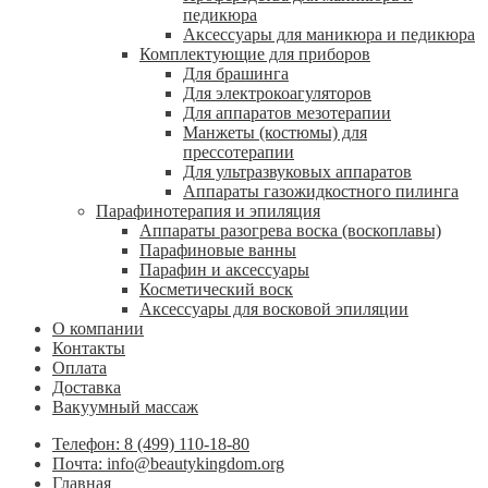
педикюра
Аксессуары для маникюра и педикюра
Комплектующие для приборов
Для брашинга
Для электрокоагуляторов
Для аппаратов мезотерапии
Манжеты (костюмы) для
прессотерапии
Для ультразвуковых аппаратов
Аппараты газожидкостного пилинга
Парафинотерапия и эпиляция
Аппараты разогрева воска (воскоплавы)
Парафиновые ванны
Парафин и аксессуары
Косметический воск
Аксессуары для восковой эпиляции
О компании
Контакты
Оплата
Доставка
Вакуумный массаж
Телефон: 8 (499) 110-18-80
Почта: info@beautykingdom.org
Главная