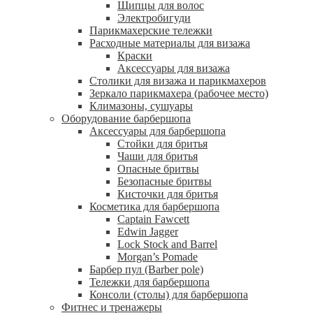
Щипцы для волос
Электробигуди
Парикмахерские тележки
Расходные материалы для визажа
Краски
Аксессуары для визажа
Столики для визажа и парикмахеров
Зеркало парикмахера (рабочее место)
Климазоны, сушуары
Оборудование барбершопа
Аксессуары для барбершопа
Стойки для бритья
Чаши для бритья
Опасные бритвы
Безопасные бритвы
Кисточки для бритья
Косметика для барбершопа
Captain Fawcett
Edwin Jagger
Lock Stock and Barrel
Morgan’s Pomade
Барбер пул (Barber pole)
Тележки для барбершопа
Консоли (столы) для барбершопа
Фитнес и тренажеры