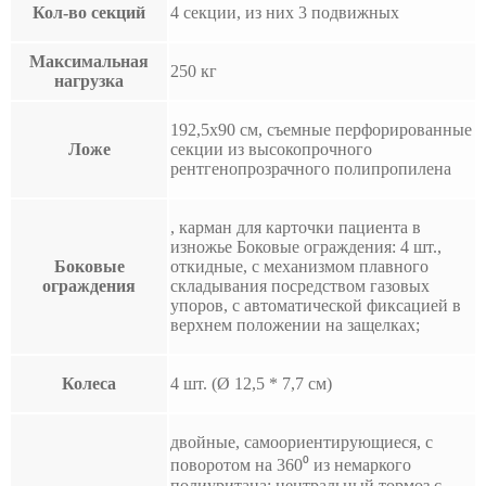
Кол-во секций
4 секции, из них 3 подвижных
Максимальная
250 кг
нагрузка
192,5х90 см, съемные перфорированные
Ложе
секции из высокопрочного
рентгенопрозрачного полипропилена
, карман для карточки пациента в
изножье Боковые ограждения: 4 шт.,
Боковые
откидные, с механизмом плавного
ограждения
складывания посредством газовых
упоров, с автоматической фиксацией в
верхнем положении на защелках;
Колеса
4 шт. (Ø 12,5 * 7,7 см)
двойные, самоориентирующиеся, с
поворотом на 360⁰ из немаркого
полиуритана; центральный тормоз с