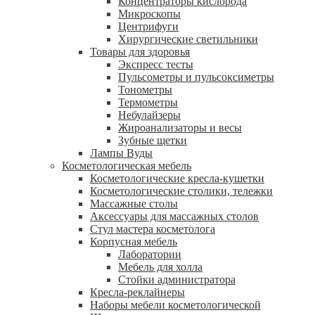
Концентраторы кислорода
Микроскопы
Центрифуги
Xирургические светильники
Товары для здоровья
Экспресс тесты
Пульсометры и пульсоксиметры
Тонометры
Термометры
Небулайзеры
Жироанализаторы и весы
Зубные щетки
Лампы Вуды
Косметологическая мебель
Косметологические кресла-кушетки
Косметологические столики, тележки
Массажные столы
Аксессуары для массажных столов
Стул мастера косметолога
Корпусная мебель
Лаборатории
Мебель для холла
Стойки администратора
Кресла-реклайнеры
Наборы мебели косметологической