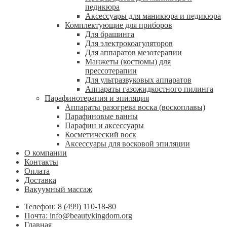
педикюра
Аксессуары для маникюра и педикюра
Комплектующие для приборов
Для брашинга
Для электрокоагуляторов
Для аппаратов мезотерапии
Манжеты (костюмы) для
прессотерапии
Для ультразвуковых аппаратов
Аппараты газожидкостного пилинга
Парафинотерапия и эпиляция
Аппараты разогрева воска (воскоплавы)
Парафиновые ванны
Парафин и аксессуары
Косметический воск
Аксессуары для восковой эпиляции
О компании
Контакты
Оплата
Доставка
Вакуумный массаж
Телефон: 8 (499) 110-18-80
Почта: info@beautykingdom.org
Главная