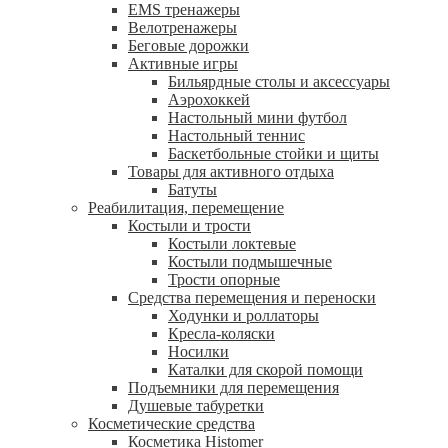
EMS тренажеры
Велотренажеры
Беговые дорожки
Активные игры
Бильярдные столы и аксессуары
Аэрохоккей
Настольный мини футбол
Настольный теннис
Баскетбольные стойки и щиты
Товары для активного отдыха
Батуты
Реабилитация, перемещение
Костыли и трости
Костыли локтевые
Костыли подмышечные
Трости опорные
Средства перемещения и переноски
Ходунки и роллаторы
Кресла-коляски
Носилки
Каталки для скорой помощи
Подъемники для перемещения
Душевые табуретки
Косметические средства
Косметика Histomer