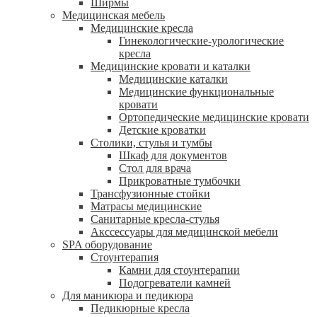
Ширмы
Медицинская мебель
Медицинские кресла
Гинекологические-урологические
кресла
Медицинские кровати и каталки
Медицинские каталки
Медицинские функциональные
кровати
Ортопедические медицинские кровати
Детские кроватки
Столики, стулья и тумбы
Шкаф для документов
Стол для врача
Прикроватные тумбочки
Трансфузионные стойки
Матрасы медицинские
Санитарные кресла-стулья
Акссессуары для медицинской мебели
SPA оборудование
Стоунтерапия
Камни для стоунтерапии
Подогреватели камней
Для маникюра и педикюра
Педикюрные кресла