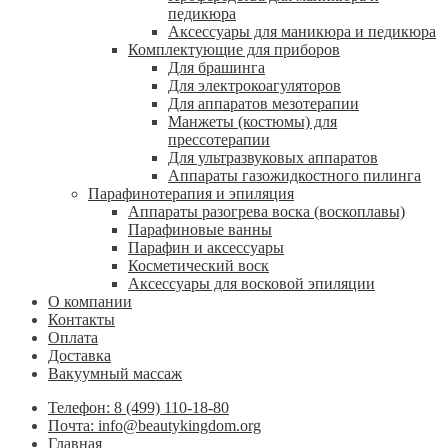
педикюра
Аксессуары для маникюра и педикюра
Комплектующие для приборов
Для брашинга
Для электрокоагуляторов
Для аппаратов мезотерапии
Манжеты (костюмы) для
прессотерапии
Для ультразвуковых аппаратов
Аппараты газожидкостного пилинга
Парафинотерапия и эпиляция
Аппараты разогрева воска (воскоплавы)
Парафиновые ванны
Парафин и аксессуары
Косметический воск
Аксессуары для восковой эпиляции
О компании
Контакты
Оплата
Доставка
Вакуумный массаж
Телефон: 8 (499) 110-18-80
Почта: info@beautykingdom.org
Главная