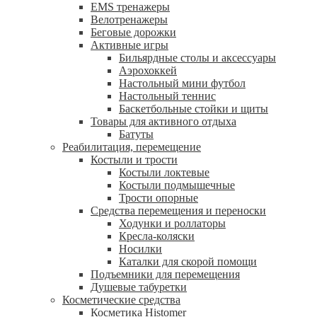
EMS тренажеры
Велотренажеры
Беговые дорожки
Активные игры
Бильярдные столы и аксессуары
Аэрохоккей
Настольный мини футбол
Настольный теннис
Баскетбольные стойки и щиты
Товары для активного отдыха
Батуты
Реабилитация, перемещение
Костыли и трости
Костыли локтевые
Костыли подмышечные
Трости опорные
Средства перемещения и переноски
Ходунки и роллаторы
Кресла-коляски
Носилки
Каталки для скорой помощи
Подъемники для перемещения
Душевые табуретки
Косметические средства
Косметика Histomer