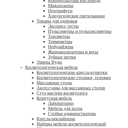
Концентраторы кислорода
Микроскопы
Центрифуги
Xирургические светильники
Товары для здоровья
Экспресс тесты
Пульсометры и пульсоксиметры
Тонометры
Термометры
Небулайзеры
Жироанализаторы и весы
Зубные щетки
Лампы Вуды
Косметологическая мебель
Косметологические кресла-кушетки
Косметологические столики, тележки
Массажные столы
Аксессуары для массажных столов
Стул мастера косметолога
Корпусная мебель
Лаборатории
Мебель для холла
Стойки администратора
Кресла-реклайнеры
Наборы мебели косметологической