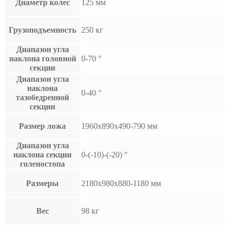
Диаметр колес
125 мм
Грузоподъемность
250 кг
Диапазон угла
наклона головной
0-70 °
секции
Диапазон угла
наклона
0-40 °
тазобедренной
секции
Размер ложа
1960x890x490-790 мм
Диапазон угла
наклона секции
0-(-10)-(-20) °
голеностопа
Размеры
2180x980x880-1180 мм
Вес
98 кг