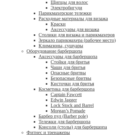
Щипцы для волос
Электробигуди
Парикмахерские тележки
Расходные материалы для визажа
Краски
Аксессуары для визажа
Столики для визажа и парикмахеров
Зеркало парикмахера (рабочее место)
Климазоны, сушуары
Оборудование барбершопа
Аксессуары для барбершопа
Стойки для бритья
Чаши для бритья
Опасные бритвы
Безопасные бритвы
Кисточки для бритья
Косметика для барбершопа
Captain Fawcett
Edwin Jagger
Lock Stock and Barrel
Morgan’s Pomade
Барбер пул (Barber pole)
Тележки для барбершопа
Консоли (столы) для барбершопа
Фитнес и тренажеры