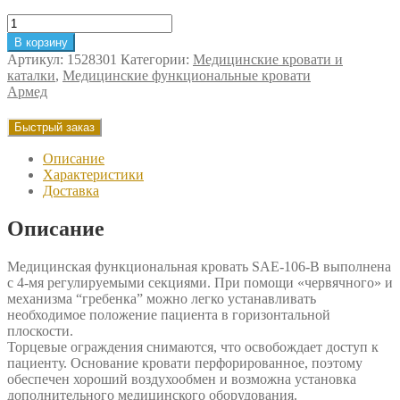
Количество
товара
В корзину
Кровать
Артикул:
1528301
Категории:
Медицинские кровати и
функциональная
каталки
,
Медицинские функциональные кровати
Армед
Армед
SAE-
106-
Быстрый заказ
B
Описание
Характеристики
Доставка
Описание
Медицинская функциональная кровать SAE-106-B выполнена
с 4-мя регулируемыми секциями. При помощи «червячного» и
механизма “гребенка” можно легко устанавливать
необходимое положение пациента в горизонтальной
плоскости.
Торцевые ограждения снимаются, что освобождает доступ к
пациенту. Основание кровати перфорированное, поэтому
обеспечен хороший воздухообмен и возможна установка
дополнительного медицинского оборудования.