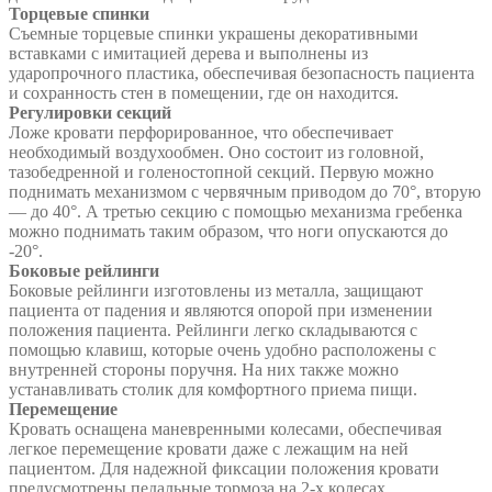
Торцевые спинки
Съемные торцевые спинки украшены декоративными
вставками с имитацией дерева и выполнены из
ударопрочного пластика, обеспечивая безопасность пациента
и сохранность стен в помещении, где он находится.
Регулировки секций
Ложе кровати перфорированное, что обеспечивает
необходимый воздухообмен. Оно состоит из головной,
тазобедренной и голеностопной секций. Первую можно
поднимать механизмом с червячным приводом до 70°, вторую
— до 40°. А третью секцию с помощью механизма гребенка
можно поднимать таким образом, что ноги опускаются до
-20°.
Боковые рейлинги
Боковые рейлинги изготовлены из металла, защищают
пациента от падения и являются опорой при изменении
положения пациента. Рейлинги легко складываются с
помощью клавиш, которые очень удобно расположены с
внутренней стороны поручня. На них также можно
устанавливать столик для комфортного приема пищи.
Перемещение
Кровать оснащена маневренными колесами, обеспечивая
легкое перемещение кровати даже с лежащим на ней
пациентом. Для надежной фиксации положения кровати
предусмотрены педальные тормоза на 2-х колесах.