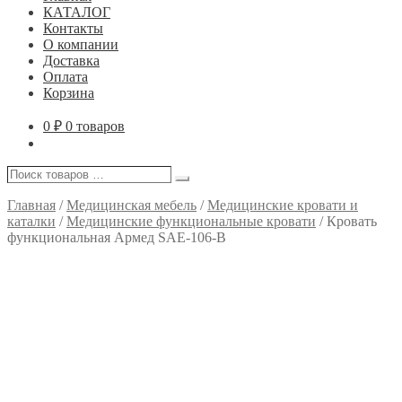
КАТАЛОГ
Контакты
О компании
Доставка
Оплата
Корзина
0
₽
0 товаров
Поиск
Поиск
товаров
…
Главная
/
Медицинская мебель
/
Медицинские кровати и
каталки
/
Медицинские функциональные кровати
/
Кровать
функциональная Армед SAE-106-B