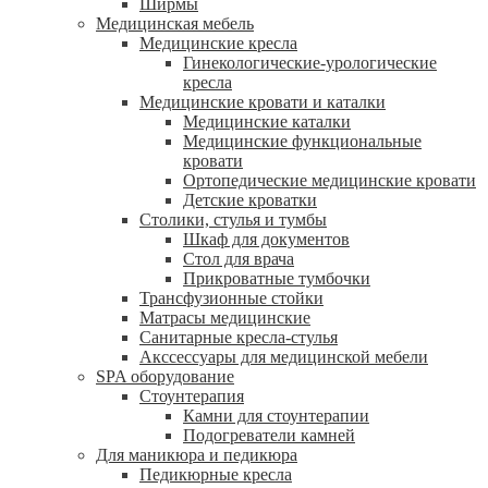
Ширмы
Медицинская мебель
Медицинские кресла
Гинекологические-урологические
кресла
Медицинские кровати и каталки
Медицинские каталки
Медицинские функциональные
кровати
Ортопедические медицинские кровати
Детские кроватки
Столики, стулья и тумбы
Шкаф для документов
Стол для врача
Прикроватные тумбочки
Трансфузионные стойки
Матрасы медицинские
Санитарные кресла-стулья
Акссессуары для медицинской мебели
SPA оборудование
Стоунтерапия
Камни для стоунтерапии
Подогреватели камней
Для маникюра и педикюра
Педикюрные кресла