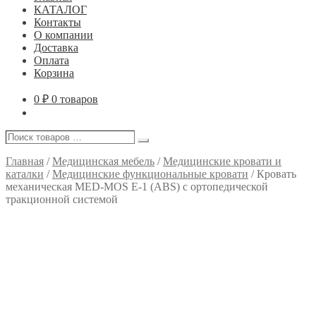
КАТАЛОГ
Контакты
О компании
Доставка
Оплата
Корзина
0
₽
0 товаров
Поиск
Поиск
товаров
…
Главная
/
Медицинская мебель
/
Медицинские кровати и
каталки
/
Медицинские функциональные кровати
/
Кровать
механическая MED-MOS Е-1 (ABS) с ортопедической
тракционной системой