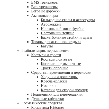
EMS тренажеры
Велотренажеры
Беговые дорожки
Активные игры
Бильярдные столы и аксессуары
Аэрохоккей
Настольный мини футбол
Настольный теннис
Баскетбольные стойки и щиты
Товары для активного отдыха
Батуты
Реабилитация, перемещение
Костыли и трости
Костыли локтевые
Костыли подмышечные
Трости опорные
Средства перемещения и переноски
Ходунки и роллаторы
Кресла-коляски
Носилки
Каталки для скорой помощи
Подъемники для перемещения
Душевые табуретки
Косметические средства
Косметика Histomer