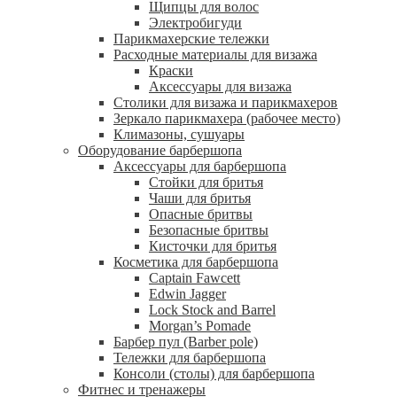
Щипцы для волос
Электробигуди
Парикмахерские тележки
Расходные материалы для визажа
Краски
Аксессуары для визажа
Столики для визажа и парикмахеров
Зеркало парикмахера (рабочее место)
Климазоны, сушуары
Оборудование барбершопа
Аксессуары для барбершопа
Стойки для бритья
Чаши для бритья
Опасные бритвы
Безопасные бритвы
Кисточки для бритья
Косметика для барбершопа
Captain Fawcett
Edwin Jagger
Lock Stock and Barrel
Morgan’s Pomade
Барбер пул (Barber pole)
Тележки для барбершопа
Консоли (столы) для барбершопа
Фитнес и тренажеры