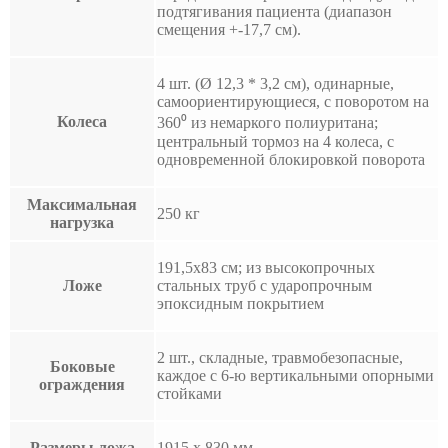
подтягивания пациента (диапазон
смещения +-17,7 см).
4 шт. (Ø 12,3 * 3,2 см), одинарные,
самоориентирующиеся, с поворотом на
Колеса
360⁰ из немаркого полиуритана;
центральный тормоз на 4 колеса, с
одновременной блокировкой поворота
Максимальная
250 кг
нагрузка
191,5х83 см; из высокопрочных
Ложе
стальных труб с ударопрочным
эпоксидным покрытием
2 шт., складные, травмобезопасные,
Боковые
каждое с 6-ю вертикальными опорными
ограждения
стойками
Размеры ложа
1915 х 830 мм