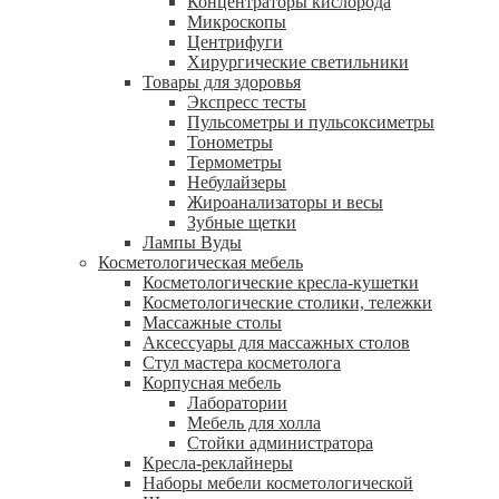
Концентраторы кислорода
Микроскопы
Центрифуги
Xирургические светильники
Товары для здоровья
Экспресс тесты
Пульсометры и пульсоксиметры
Тонометры
Термометры
Небулайзеры
Жироанализаторы и весы
Зубные щетки
Лампы Вуды
Косметологическая мебель
Косметологические кресла-кушетки
Косметологические столики, тележки
Массажные столы
Аксессуары для массажных столов
Стул мастера косметолога
Корпусная мебель
Лаборатории
Мебель для холла
Стойки администратора
Кресла-реклайнеры
Наборы мебели косметологической