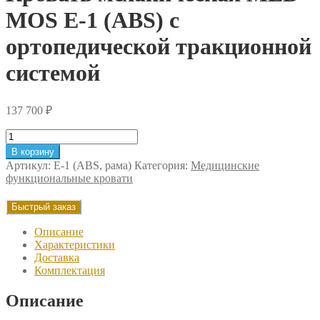
MOS Е-1 (ABS) с
ортопедической тракционной
системой
137 700
₽
Количество
товара
В корзину
Кровать
Артикул:
Е-1 (ABS, рама)
Категория:
Медицинские
механическая
функциональные кровати
MED-
MOS
Быстрый заказ
Е-1
(ABS)
Описание
с
Характеристики
ортопедической
Доставка
тракционной
Комплектация
системой
Описание