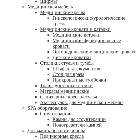
Ширмы
Медицинская мебель
Медицинские кресла
Гинекологические-урологические
кресла
Медицинские кровати и каталки
Медицинские каталки
Медицинские функциональные
кровати
Ортопедические медицинские кровати
Детские кроватки
Столики, стулья и тумбы
Шкаф для документов
Стол для врача
Прикроватные тумбочки
Трансфузионные стойки
Матрасы медицинские
Санитарные кресла-стулья
Акссессуары для медицинской мебели
SPA оборудование
Стоунтерапия
Камни для стоунтерапии
Подогреватели камней
Для маникюра и педикюра
Педикюрные кресла