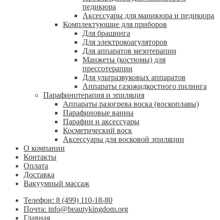
педикюра
Аксессуары для маникюра и педикюра
Комплектующие для приборов
Для брашинга
Для электрокоагуляторов
Для аппаратов мезотерапии
Манжеты (костюмы) для
прессотерапии
Для ультразвуковых аппаратов
Аппараты газожидкостного пилинга
Парафинотерапия и эпиляция
Аппараты разогрева воска (воскоплавы)
Парафиновые ванны
Парафин и аксессуары
Косметический воск
Аксессуары для восковой эпиляции
О компании
Контакты
Оплата
Доставка
Вакуумный массаж
Телефон: 8 (499) 110-18-80
Почта: info@beautykingdom.org
Главная