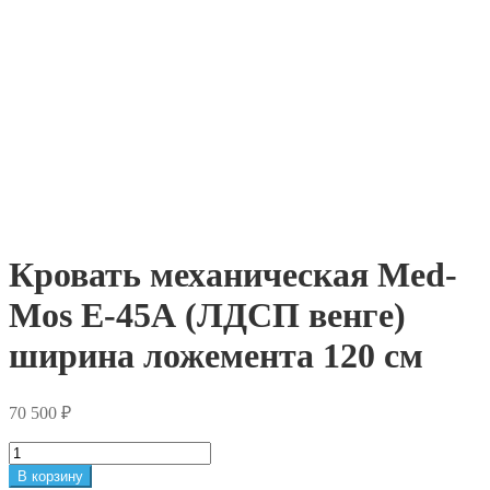
Кровать механическая Med-
Mos E-45А (ЛДСП венге)
ширина ложемента 120 см
70 500
₽
Количество
товара
В корзину
Кровать