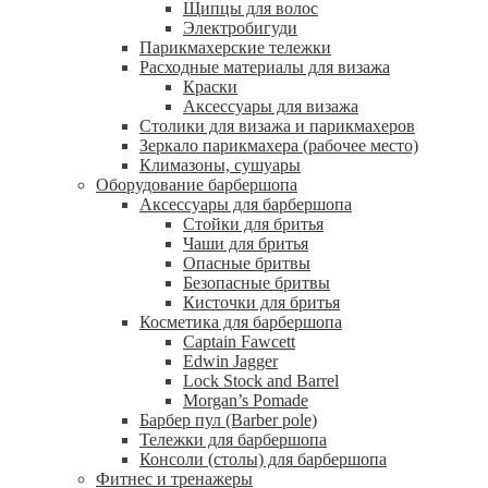
Щипцы для волос
Электробигуди
Парикмахерские тележки
Расходные материалы для визажа
Краски
Аксессуары для визажа
Столики для визажа и парикмахеров
Зеркало парикмахера (рабочее место)
Климазоны, сушуары
Оборудование барбершопа
Аксессуары для барбершопа
Стойки для бритья
Чаши для бритья
Опасные бритвы
Безопасные бритвы
Кисточки для бритья
Косметика для барбершопа
Captain Fawcett
Edwin Jagger
Lock Stock and Barrel
Morgan’s Pomade
Барбер пул (Barber pole)
Тележки для барбершопа
Консоли (столы) для барбершопа
Фитнес и тренажеры