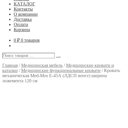
КАТАЛОГ
Контакты
О компании
Доставка
Оплата
Корзина
0
₽
0 товаров
Поиск
Поиск
товаров
…
Главная
/
Медицинская мебель
/
Медицинские кровати и
каталки
/
Медицинские функциональные кровати
/
Кровать
механическая Med-Mos E-45А (ЛДСП венге) ширина
ложемента 120 см