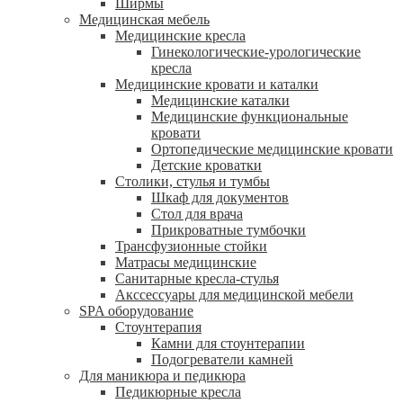
Ширмы
Медицинская мебель
Медицинские кресла
Гинекологические-урологические
кресла
Медицинские кровати и каталки
Медицинские каталки
Медицинские функциональные
кровати
Ортопедические медицинские кровати
Детские кроватки
Столики, стулья и тумбы
Шкаф для документов
Стол для врача
Прикроватные тумбочки
Трансфузионные стойки
Матрасы медицинские
Санитарные кресла-стулья
Акссессуары для медицинской мебели
SPA оборудование
Стоунтерапия
Камни для стоунтерапии
Подогреватели камней
Для маникюра и педикюра
Педикюрные кресла