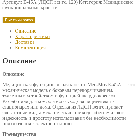
Артикул:
E-45A (ЛДСП венге, 120)
Категория:
Медицинские
механическая
функциональные кровати
Med-
Mos
Быстрый заказ
E-
45А
Описание
(ЛДСП
Характеристики
венге)
Доставка
ширина
Комплектация
ложемента
120
Описание
см
Описание
Медицинская функциональная кровать Med-Mos E-45A — это
механическая модель с боковым переворачиванием,
туалетным устройством и функцией «кардиокресло».
Разработана для комфортного ухода за пациентами в
стационарах или дома. Отделка из ЛДСП венге придает
элегантный вид, а механические приводы обеспечивают
надежность и простоту использования без необходимости
подключения к электропитанию.
Преимущества