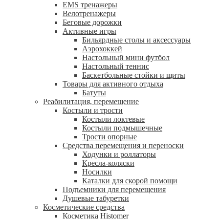
EMS тренажеры
Велотренажеры
Беговые дорожки
Активные игры
Бильярдные столы и аксессуары
Аэрохоккей
Настольный мини футбол
Настольный теннис
Баскетбольные стойки и щиты
Товары для активного отдыха
Батуты
Реабилитация, перемещение
Костыли и трости
Костыли локтевые
Костыли подмышечные
Трости опорные
Средства перемещения и переноски
Ходунки и роллаторы
Кресла-коляски
Носилки
Каталки для скорой помощи
Подъемники для перемещения
Душевые табуретки
Косметические средства
Косметика Histomer