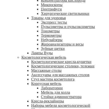
Концентраторы кислорода
Микроскопы
Центрифуги
Xирургические светильники
Товары для здоровья
Экспресс тесты
Пульсометры и пульсоксиметры
Тонометры
Термометры
Небулайзеры
Жироанализаторы и весы
Зубные щетки
Лампы Вуды
Косметологическая мебель
Косметологические кресла-кушетки
Косметологические столики, тележки
Массажные столы
Аксессуары для массажных столов
Стул мастера косметолога
Корпусная мебель
Лаборатории
Мебель для холла
Стойки администратора
Кресла-реклайнеры
Наборы мебели косметологической