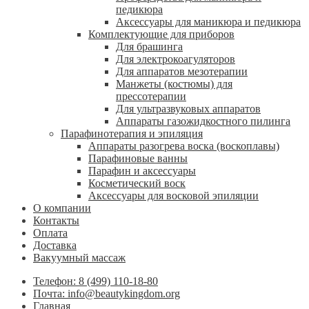
педикюра
Аксессуары для маникюра и педикюра
Комплектующие для приборов
Для брашинга
Для электрокоагуляторов
Для аппаратов мезотерапии
Манжеты (костюмы) для
прессотерапии
Для ультразвуковых аппаратов
Аппараты газожидкостного пилинга
Парафинотерапия и эпиляция
Аппараты разогрева воска (воскоплавы)
Парафиновые ванны
Парафин и аксессуары
Косметический воск
Аксессуары для восковой эпиляции
О компании
Контакты
Оплата
Доставка
Вакуумный массаж
Телефон: 8 (499) 110-18-80
Почта: info@beautykingdom.org
Главная