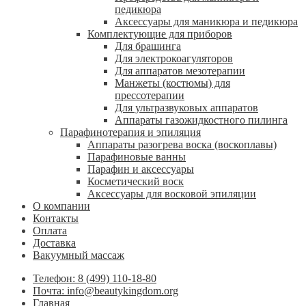
педикюра
Аксессуары для маникюра и педикюра
Комплектующие для приборов
Для брашинга
Для электрокоагуляторов
Для аппаратов мезотерапии
Манжеты (костюмы) для
прессотерапии
Для ультразвуковых аппаратов
Аппараты газожидкостного пилинга
Парафинотерапия и эпиляция
Аппараты разогрева воска (воскоплавы)
Парафиновые ванны
Парафин и аксессуары
Косметический воск
Аксессуары для восковой эпиляции
О компании
Контакты
Оплата
Доставка
Вакуумный массаж
Телефон: 8 (499) 110-18-80
Почта: info@beautykingdom.org
Главная