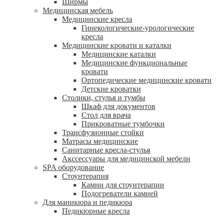
Ширмы
Медицинская мебель
Медицинские кресла
Гинекологические-урологические
кресла
Медицинские кровати и каталки
Медицинские каталки
Медицинские функциональные
кровати
Ортопедические медицинские кровати
Детские кроватки
Столики, стулья и тумбы
Шкаф для документов
Стол для врача
Прикроватные тумбочки
Трансфузионные стойки
Матрасы медицинские
Санитарные кресла-стулья
Акссессуары для медицинской мебели
SPA оборудование
Стоунтерапия
Камни для стоунтерапии
Подогреватели камней
Для маникюра и педикюра
Педикюрные кресла