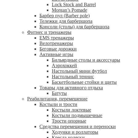
Lock Stock and Barrel
Morgan’s Pomade
Барбер пул (Barber pole)
Тележки для барбершопа
Консоли (столы) для барбершопа
Фитнес и тренажеры
EMS тренажеры
Велотренажеры
Беговые дорожки
Активные игры
Бильярдные столы и аксессуары
Аэрохоккей
Настольный мини футбол
Настольный теннис
Баскетбольные стойки и щиты
Товары для активного отдыха
Батуты
Реабилитация, перемещение
Костыли и трости
Костыли локтевые
Костыли подмышечные
Трости опорные
Средства перемещения и переноски
Ходунки и роллаторы
Кресла-коляски