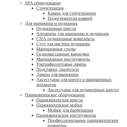
SPA оборудование
Стоунтерапия
Камни для стоунтерапии
Подогреватели камней
Для маникюра и педикюра
Педикюрные кресла
Аппараты для маникюра и педикюра
СПА педикюрные комплексы
Стул для мастера педикюра
Маникюрные столы
Гидромассажные ванночки
Маникюрные инструменты
Ультрафиолетовые лампы
Подставки, пылесосы
Лампы для маникюра
Аксессуары для кресел и маникюрных
аппаратов
Аксессуары для педикюрных кресел
Парикмахерское оборудование
Парикмахерские кресла
Парикмахерские мойки
Мойки для барбершопа
Парикмахерские инструменты
Профессиональные парикмахерские
ножницы