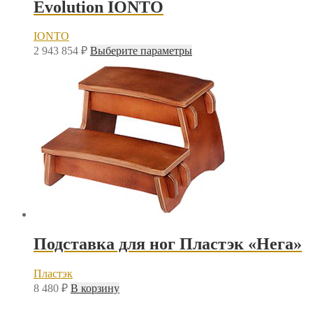
Evolution IONTO
IONTO
Этот
2 943 854
₽
Выберите параметры
товар
имеет
несколько
вариаций.
Опции
можно
выбрать
на
странице
товара.
Подставка для ног Пластэк «Нега»
Пластэк
8 480
₽
В корзину