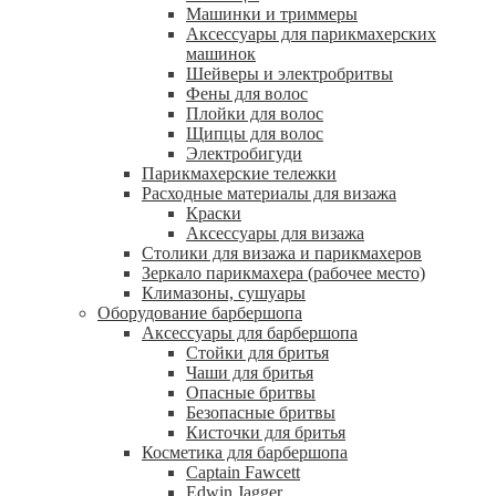
Машинки и триммеры
Аксессуары для парикмахерских
машинок
Шейверы и электробритвы
Фены для волос
Плойки для волос
Щипцы для волос
Электробигуди
Парикмахерские тележки
Расходные материалы для визажа
Краски
Аксессуары для визажа
Столики для визажа и парикмахеров
Зеркало парикмахера (рабочее место)
Климазоны, сушуары
Оборудование барбершопа
Аксессуары для барбершопа
Стойки для бритья
Чаши для бритья
Опасные бритвы
Безопасные бритвы
Кисточки для бритья
Косметика для барбершопа
Captain Fawcett
Edwin Jagger