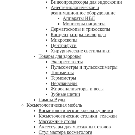
Видеопроцессоры для эндоскопии
Анестезиологическое и
реанимационное оборудование
Аппараты ИВЛ
Мониторы пациента
Дерматоскопы и трихоскопы
Концентраторы кислорода
Микроскопы
Центрифуги
Xирургические светильники
Товары для здоровья
Экспресс тесты
Пульсометры и пульсоксиметры
Тонометры
Термометры
Небулайзеры
Жироанализаторы и весы
Зубные щетки
Лампы Вуды
Косметологическая мебель
Косметологические кресла-кушетки
Косметологические столики, тележки
Массажные столы
Аксессуары для массажных столов
Стул мастера косметолога