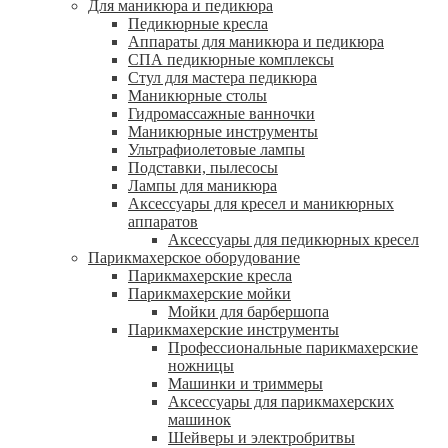
Для маникюра и педикюра
Педикюрные кресла
Аппараты для маникюра и педикюра
СПА педикюрные комплексы
Стул для мастера педикюра
Маникюрные столы
Гидромассажные ванночки
Маникюрные инструменты
Ультрафиолетовые лампы
Подставки, пылесосы
Лампы для маникюра
Аксессуары для кресел и маникюрных
аппаратов
Аксессуары для педикюрных кресел
Парикмахерское оборудование
Парикмахерские кресла
Парикмахерские мойки
Мойки для барбершопа
Парикмахерские инструменты
Профессиональные парикмахерские
ножницы
Машинки и триммеры
Аксессуары для парикмахерских
машинок
Шейверы и электробритвы