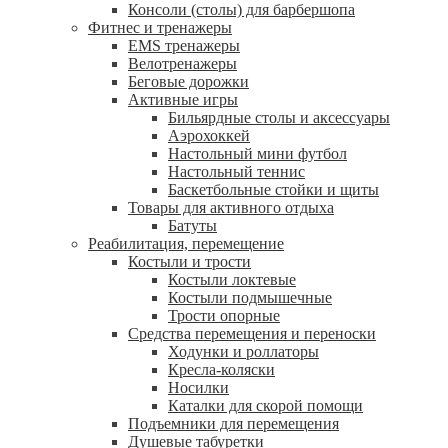
Консоли (столы) для барбершопа
Фитнес и тренажеры
EMS тренажеры
Велотренажеры
Беговые дорожки
Активные игры
Бильярдные столы и аксессуары
Аэрохоккей
Настольный мини футбол
Настольный теннис
Баскетбольные стойки и щиты
Товары для активного отдыха
Батуты
Реабилитация, перемещение
Костыли и трости
Костыли локтевые
Костыли подмышечные
Трости опорные
Средства перемещения и переноски
Ходунки и роллаторы
Кресла-коляски
Носилки
Каталки для скорой помощи
Подъемники для перемещения
Душевые табуретки