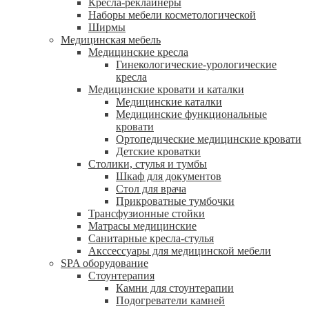
Кресла-реклайнеры
Наборы мебели косметологической
Ширмы
Медицинская мебель
Медицинские кресла
Гинекологические-урологические
кресла
Медицинские кровати и каталки
Медицинские каталки
Медицинские функциональные
кровати
Ортопедические медицинские кровати
Детские кроватки
Столики, стулья и тумбы
Шкаф для документов
Стол для врача
Прикроватные тумбочки
Трансфузионные стойки
Матрасы медицинские
Санитарные кресла-стулья
Акссессуары для медицинской мебели
SPA оборудование
Стоунтерапия
Камни для стоунтерапии
Подогреватели камней