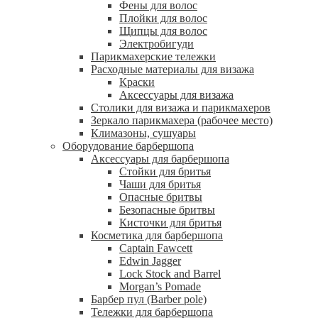
Фены для волос
Плойки для волос
Щипцы для волос
Электробигуди
Парикмахерские тележки
Расходные материалы для визажа
Краски
Аксессуары для визажа
Столики для визажа и парикмахеров
Зеркало парикмахера (рабочее место)
Климазоны, сушуары
Оборудование барбершопа
Аксессуары для барбершопа
Стойки для бритья
Чаши для бритья
Опасные бритвы
Безопасные бритвы
Кисточки для бритья
Косметика для барбершопа
Captain Fawcett
Edwin Jagger
Lock Stock and Barrel
Morgan’s Pomade
Барбер пул (Barber pole)
Тележки для барбершопа