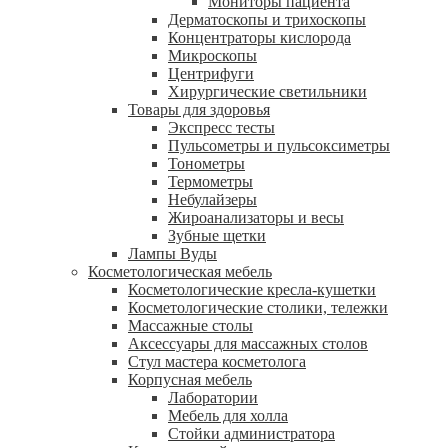
Мониторы пациента
Дерматоскопы и трихоскопы
Концентраторы кислорода
Микроскопы
Центрифуги
Xирургические светильники
Товары для здоровья
Экспресс тесты
Пульсометры и пульсоксиметры
Тонометры
Термометры
Небулайзеры
Жироанализаторы и весы
Зубные щетки
Лампы Вуды
Косметологическая мебель
Косметологические кресла-кушетки
Косметологические столики, тележки
Массажные столы
Аксессуары для массажных столов
Стул мастера косметолога
Корпусная мебель
Лаборатории
Мебель для холла
Стойки администратора