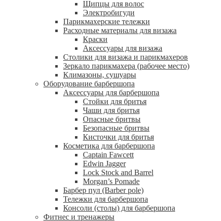
Щипцы для волос
Электробигуди
Парикмахерские тележки
Расходные материалы для визажа
Краски
Аксессуары для визажа
Столики для визажа и парикмахеров
Зеркало парикмахера (рабочее место)
Климазоны, сушуары
Оборудование барбершопа
Аксессуары для барбершопа
Стойки для бритья
Чаши для бритья
Опасные бритвы
Безопасные бритвы
Кисточки для бритья
Косметика для барбершопа
Captain Fawcett
Edwin Jagger
Lock Stock and Barrel
Morgan’s Pomade
Барбер пул (Barber pole)
Тележки для барбершопа
Консоли (столы) для барбершопа
Фитнес и тренажеры