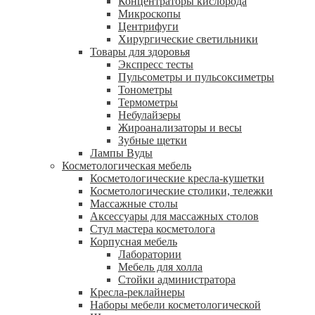
Концентраторы кислорода
Микроскопы
Центрифуги
Xирургические светильники
Товары для здоровья
Экспресс тесты
Пульсометры и пульсоксиметры
Тонометры
Термометры
Небулайзеры
Жироанализаторы и весы
Зубные щетки
Лампы Вуды
Косметологическая мебель
Косметологические кресла-кушетки
Косметологические столики, тележки
Массажные столы
Аксессуары для массажных столов
Стул мастера косметолога
Корпусная мебель
Лаборатории
Мебель для холла
Стойки администратора
Кресла-реклайнеры
Наборы мебели косметологической