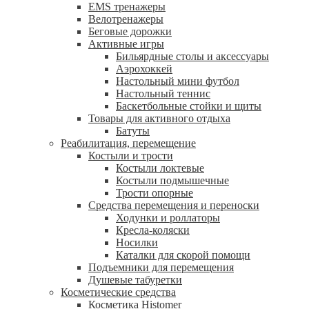
EMS тренажеры
Велотренажеры
Беговые дорожки
Активные игры
Бильярдные столы и аксессуары
Аэрохоккей
Настольный мини футбол
Настольный теннис
Баскетбольные стойки и щиты
Товары для активного отдыха
Батуты
Реабилитация, перемещение
Костыли и трости
Костыли локтевые
Костыли подмышечные
Трости опорные
Средства перемещения и переноски
Ходунки и роллаторы
Кресла-коляски
Носилки
Каталки для скорой помощи
Подъемники для перемещения
Душевые табуретки
Косметические средства
Косметика Histomer