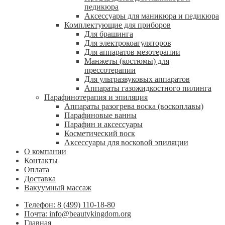
педикюра
Аксессуары для маникюра и педикюра
Комплектующие для приборов
Для брашинга
Для электрокоагуляторов
Для аппаратов мезотерапии
Манжеты (костюмы) для
прессотерапии
Для ультразвуковых аппаратов
Аппараты газожидкостного пилинга
Парафинотерапия и эпиляция
Аппараты разогрева воска (воскоплавы)
Парафиновые ванны
Парафин и аксессуары
Косметический воск
Аксессуары для восковой эпиляции
О компании
Контакты
Оплата
Доставка
Вакуумный массаж
Телефон: 8 (499) 110-18-80
Почта: info@beautykingdom.org
Главная