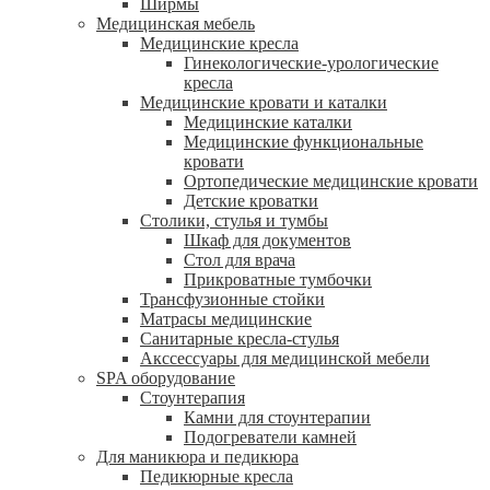
Ширмы
Медицинская мебель
Медицинские кресла
Гинекологические-урологические
кресла
Медицинские кровати и каталки
Медицинские каталки
Медицинские функциональные
кровати
Ортопедические медицинские кровати
Детские кроватки
Столики, стулья и тумбы
Шкаф для документов
Стол для врача
Прикроватные тумбочки
Трансфузионные стойки
Матрасы медицинские
Санитарные кресла-стулья
Акссессуары для медицинской мебели
SPA оборудование
Стоунтерапия
Камни для стоунтерапии
Подогреватели камней
Для маникюра и педикюра
Педикюрные кресла