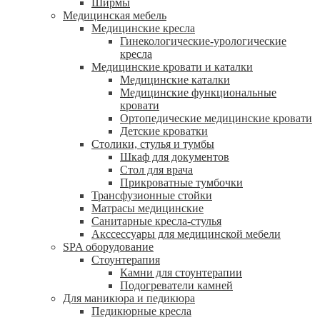
Ширмы
Медицинская мебель
Медицинские кресла
Гинекологические-урологические
кресла
Медицинские кровати и каталки
Медицинские каталки
Медицинские функциональные
кровати
Ортопедические медицинские кровати
Детские кроватки
Столики, стулья и тумбы
Шкаф для документов
Стол для врача
Прикроватные тумбочки
Трансфузионные стойки
Матрасы медицинские
Санитарные кресла-стулья
Акссессуары для медицинской мебели
SPA оборудование
Стоунтерапия
Камни для стоунтерапии
Подогреватели камней
Для маникюра и педикюра
Педикюрные кресла