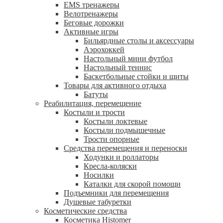
EMS тренажеры
Велотренажеры
Беговые дорожки
Активные игры
Бильярдные столы и аксессуары
Аэрохоккей
Настольный мини футбол
Настольный теннис
Баскетбольные стойки и щиты
Товары для активного отдыха
Батуты
Реабилитация, перемещение
Костыли и трости
Костыли локтевые
Костыли подмышечные
Трости опорные
Средства перемещения и переноски
Ходунки и роллаторы
Кресла-коляски
Носилки
Каталки для скорой помощи
Подъемники для перемещения
Душевые табуретки
Косметические средства
Косметика Histomer