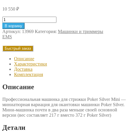
10 550
₽
Количество
товара
В корзину
Машинка
Артикул:
13969
Категория:
Машинки и триммеры
для
EMS
окантовки
ARTERO
Быстрый заказ
Poker
Silver
Описание
Mini
Характеристики
EMS
Доставка
Комплектация
Описание
Профессиональная машинка для стрижки Poker Silver Mini —
миниатюрная вариация для окантовки машинки Poker Silver.
Мини-машинка почти в два раза меньше своей основной
версии (вес составляет 217 г вместо 372 г Poker Silver)
Детали