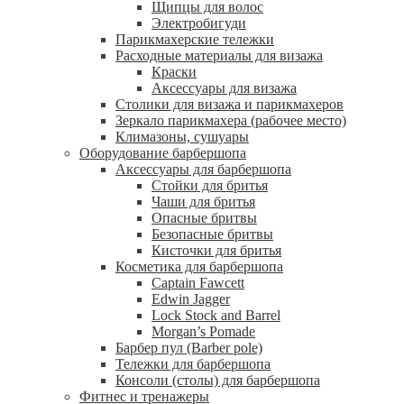
Щипцы для волос
Электробигуди
Парикмахерские тележки
Расходные материалы для визажа
Краски
Аксессуары для визажа
Столики для визажа и парикмахеров
Зеркало парикмахера (рабочее место)
Климазоны, сушуары
Оборудование барбершопа
Аксессуары для барбершопа
Стойки для бритья
Чаши для бритья
Опасные бритвы
Безопасные бритвы
Кисточки для бритья
Косметика для барбершопа
Captain Fawcett
Edwin Jagger
Lock Stock and Barrel
Morgan’s Pomade
Барбер пул (Barber pole)
Тележки для барбершопа
Консоли (столы) для барбершопа
Фитнес и тренажеры