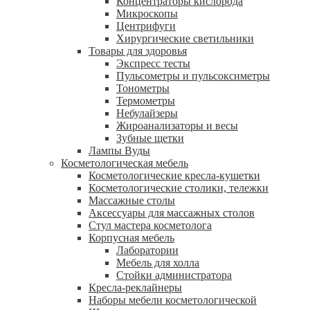
Концентраторы кислорода
Микроскопы
Центрифуги
Xирургические светильники
Товары для здоровья
Экспресс тесты
Пульсометры и пульсоксиметры
Тонометры
Термометры
Небулайзеры
Жироанализаторы и весы
Зубные щетки
Лампы Вуды
Косметологическая мебель
Косметологические кресла-кушетки
Косметологические столики, тележки
Массажные столы
Аксессуары для массажных столов
Стул мастера косметолога
Корпусная мебель
Лаборатории
Мебель для холла
Стойки администратора
Кресла-реклайнеры
Наборы мебели косметологической