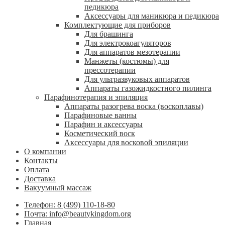
педикюра
Аксессуары для маникюра и педикюра
Комплектующие для приборов
Для брашинга
Для электрокоагуляторов
Для аппаратов мезотерапии
Манжеты (костюмы) для
прессотерапии
Для ультразвуковых аппаратов
Аппараты газожидкостного пилинга
Парафинотерапия и эпиляция
Аппараты разогрева воска (воскоплавы)
Парафиновые ванны
Парафин и аксессуары
Косметический воск
Аксессуары для восковой эпиляции
О компании
Контакты
Оплата
Доставка
Вакуумный массаж
Телефон: 8 (499) 110-18-80
Почта: info@beautykingdom.org
Главная