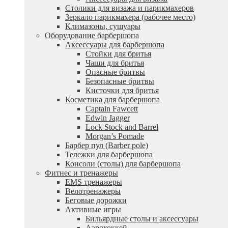
Столики для визажа и парикмахеров
Зеркало парикмахера (рабочее место)
Климазоны, сушуары
Оборудование барбершопа
Аксессуары для барбершопа
Стойки для бритья
Чаши для бритья
Опасные бритвы
Безопасные бритвы
Кисточки для бритья
Косметика для барбершопа
Captain Fawcett
Edwin Jagger
Lock Stock and Barrel
Morgan’s Pomade
Барбер пул (Barber pole)
Тележки для барбершопа
Консоли (столы) для барбершопа
Фитнес и тренажеры
EMS тренажеры
Велотренажеры
Беговые дорожки
Активные игры
Бильярдные столы и аксессуары
Аэрохоккей