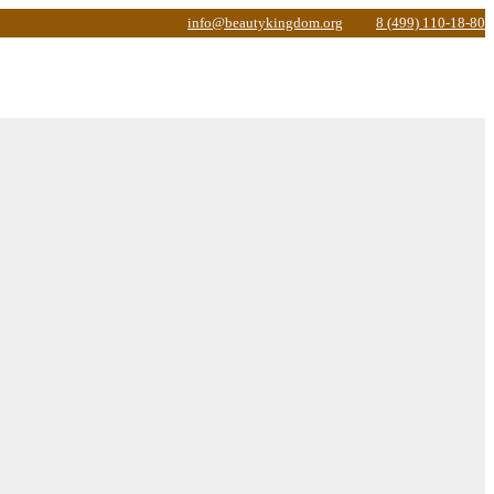
info@beautykingdom.org
8 (499) 110-18-80