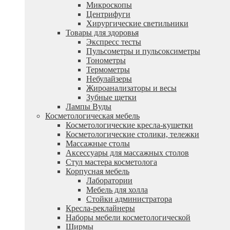
Микроскопы
Центрифуги
Xирургические светильники
Товары для здоровья
Экспресс тесты
Пульсометры и пульсоксиметры
Тонометры
Термометры
Небулайзеры
Жироанализаторы и весы
Зубные щетки
Лампы Вуды
Косметологическая мебель
Косметологические кресла-кушетки
Косметологические столики, тележки
Массажные столы
Аксессуары для массажных столов
Стул мастера косметолога
Корпусная мебель
Лаборатории
Мебель для холла
Стойки администратора
Кресла-реклайнеры
Наборы мебели косметологической
Ширмы