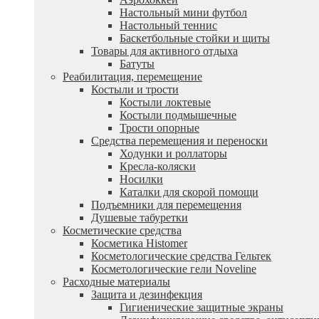
Настольный мини футбол
Настольный теннис
Баскетбольные стойки и щиты
Товары для активного отдыха
Батуты
Реабилитация, перемещение
Костыли и трости
Костыли локтевые
Костыли подмышечные
Трости опорные
Средства перемещения и переноски
Ходунки и роллаторы
Кресла-коляски
Носилки
Каталки для скорой помощи
Подъемники для перемещения
Душевые табуретки
Косметические средства
Косметика Histomer
Косметологические средства Гельтек
Косметологические гели Noveline
Расходные материалы
Защита и дезинфекция
Гигиенические защитные экраны