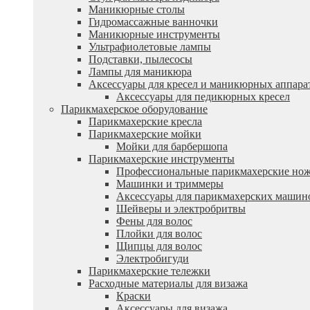
Маникюрные столы
Гидромассажные ванночки
Маникюрные инструменты
Ультрафиолетовые лампы
Подставки, пылесосы
Лампы для маникюра
Аксессуары для кресел и маникюрных аппара
Аксессуары для педикюрных кресел
Парикмахерское оборудование
Парикмахерские кресла
Парикмахерские мойки
Мойки для барбершопа
Парикмахерские инструменты
Профессиональные парикмахерские но
Машинки и триммеры
Аксессуары для парикмахерских машин
Шейверы и электробритвы
Фены для волос
Плойки для волос
Щипцы для волос
Электробигуди
Парикмахерские тележки
Расходные материалы для визажа
Краски
Аксессуары для визажа