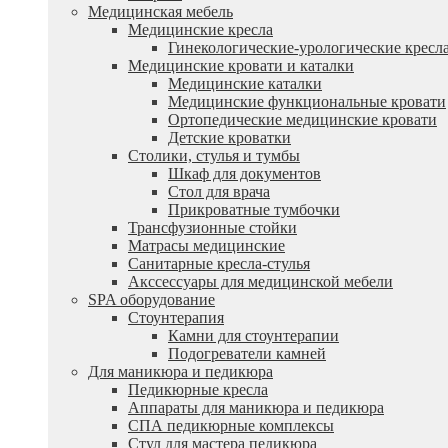
Медицинская мебель
Медицинские кресла
Гинекологические-урологические кресл
Медицинские кровати и каталки
Медицинские каталки
Медицинские функциональные кровати
Ортопедические медицинские кровати
Детские кроватки
Столики, стулья и тумбы
Шкаф для документов
Стол для врача
Прикроватные тумбочки
Трансфузионные стойки
Матрасы медицинские
Санитарные кресла-стулья
Акссессуары для медицинской мебели
SPA оборудование
Стоунтерапия
Камни для стоунтерапии
Подогреватели камней
Для маникюра и педикюра
Педикюрные кресла
Аппараты для маникюра и педикюра
СПА педикюрные комплексы
Стул для мастера педикюра